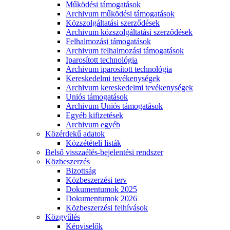
Működési támogatások
Archivum működési támogatások
Közszolgáltatási szerződések
Archivum közszolgáltatási szerződések
Felhalmozási támogatások
Archivum felhalmozási támogatások
Iparosított technológia
Archivum iparosított technológia
Kereskedelmi tevékenységek
Archivum kereskedelmi tevékenységek
Uniós támogatások
Archivum Uniós támogatások
Egyéb kifizetések
Archivum egyéb
Közérdekű adatok
Közzétételi listák
Belső visszaélés-bejelentési rendszer
Közbeszerzés
Bizottság
Közbeszerzési terv
Dokumentumok 2025
Dokumentumok 2026
Közbeszerzési felhívások
Közgyűlés
Képviselők