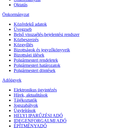
Oktatás
Önkormányzat
Közérdekű adatok
Üvegzseb
Belső visszaélés-bejelentési rendszer
Közbeszerzés
Közgyűlés
Bizottságok és jegyzőkönyveik
Bizottsági ülések
Polgármesteri rendeletek
Polgármesteri határozatok
Polgármesteri döntések
Adóügyek
Elektronikus ügyintézés
Hírek, aktualitások
Tájékoztatók
Jogszabályok
Ügyleírások
HELYI IPARŰZÉSI ADÓ
IDEGENFORGALMI ADÓ
ÉPÍTMÉNYADÓ