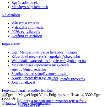
Egyéb adónemek
Méltányossági kérelmek
Választások
Választási szervek
Választási ügyintézés
2026. évi választás
Korábbi választások
Impresszum
Eger Megyei Jogú Város hivatalos honlapja
Közérdekű megkeresés: egpolgh@ph.eger.hu
Weboldallal kapcsolatos ügyek: web@ph.eger.hu
Megjelenéssel kapcsolatos megkeresés:
eger.hu@mediaeger.hu
Sajtókapcsolat: sajto@vagnerakos.hu
Akadálymentesítési nyilatkozat
Jogi nyilatkozat
Fogyasztóbarát Település lett Eger
Megyei Jogú Város Polgármesteri Hivatala, 3300 Eger,
Dobó tér 2.