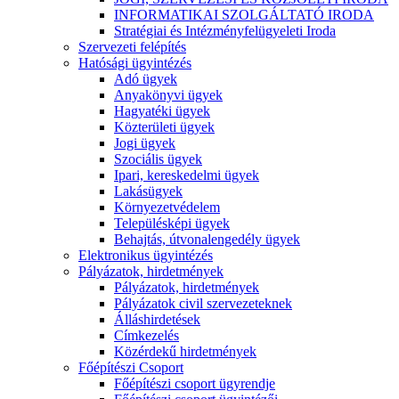
INFORMATIKAI SZOLGÁLTATÓ IRODA
Stratégiai és Intézményfelügyeleti Iroda
Szervezeti felépítés
Hatósági ügyintézés
Adó ügyek
Anyakönyvi ügyek
Hagyatéki ügyek
Közterületi ügyek
Jogi ügyek
Szociális ügyek
Ipari, kereskedelmi ügyek
Lakásügyek
Környezetvédelem
Településképi ügyek
Behajtás, útvonalengedély ügyek
Elektronikus ügyintézés
Pályázatok, hirdetmények
Pályázatok, hirdetmények
Pályázatok civil szervezeteknek
Álláshirdetések
Címkezelés
Közérdekű hirdetmények
Főépítészi Csoport
Főépítészi csoport ügyrendje