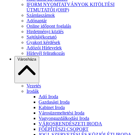
IFORM NYOMTATVÁNYOK KITÖLTÉSI
ÚTMUTATÓI (OHP)
Számlaszámok
Adónaptár
Online időpont foglalás
Hirdetményi közlés
Sajtótájékoztató
Gyakori kérdések
Adózói Hírlevelek
Hírlevél feliratkozás
Városháza
Vezetés
Irodák
Adó Iroda
Gazdasági Iroda
Kabinet Iroda
Városüzemeltetési Iroda
Vagyongazdálkodási Iroda
VÁROSRENDÉSZETI IRODA
FŐÉPÍTÉSZI CSOPORT
JOGI, SZERVEZÉSI ÉS KÖZJÓLÉTI IRODA