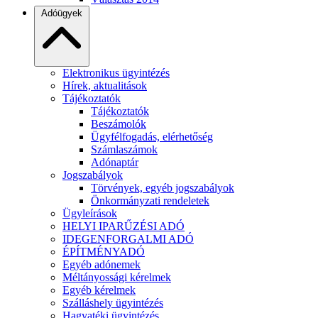
Adóügyek
Elektronikus ügyintézés
Hírek, aktualitások
Tájékoztatók
Tájékoztatók
Beszámolók
Ügyfélfogadás, elérhetőség
Számlaszámok
Adónaptár
Jogszabályok
Törvények, egyéb jogszabályok
Önkormányzati rendeletek
Ügyleírások
HELYI IPARŰZÉSI ADÓ
IDEGENFORGALMI ADÓ
ÉPÍTMÉNYADÓ
Egyéb adónemek
Méltányossági kérelmek
Egyéb kérelmek
Szálláshely ügyintézés
Hagyatéki ügyintézés