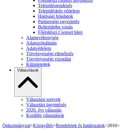
Főépítészi csoport ügyintézői
Településrendezés
Településkép védelem
Hatósági feladatok
Partnerségi egyeztetés
Belterületbe vonás
Főépítészi Csoport hírei
Alaptevékenység
Adatszolgáltatás
Adatvédelem
Törvényességi ellenőrzés
Törvényességi vizsgálat
Kitüntetettek
Választások
Választási szervek
Választási ügyintézés
2026. évi választás
Korábbi választások
Önkormányzat
>
Közgyűlés
>
Rendeletek és határozatok
>
2016
>