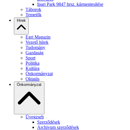
Ipari Park 9847 hrsz. kármentesítése
Táborok
Temetők
Hírek
Egri Magazin
Vezető hírek
Tudomány
Gazdaság
Sport
Politika
Kultúra
Önkormányzat
Oktatás
Önkormányzat
Üvegzseb
Szerződések
Archivum szerződések