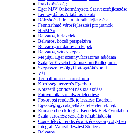
Praxisközösség
Eger MJV Önkormányzata Szervezetfejlesztése
Lenkey János Általános Iskola
Bölcsődék infrastrukturális fejlesztése
Fenntartható városfejlesztési programok
HerMAn
Belváros, hírlevelek
Belváros, közeli perspektíva
Belváros, madártávlati képek
Belváros, színes képek
Megújul Eger szennyvízcsatorna-hálózata
Szilágyi Erzsébet Gimnázium Kollégiuma
Szépasszonyvölgyi Látogatóközpont
Vár
Termálfürdő és Törökfürdő
Közösségi tervezés Egerben
Korszerű gondozói ház kialakítása
Fotovoltaikus rendszer telepítése
Fogorvosi rendelők fejlesztése Egerben
Egészségügyi alapellátás feltételeinek fejl.
Roma emberek fogl. a Benedek Elek Óvodában
Szala városrész szociális rehabilitációja
Csapadékvíz-rendezés a Szépasszonyvölgyben
Integrált Városfejlesztési Stratégia
Belváros