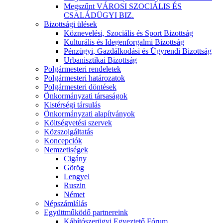
Megszűnt VÁROSI SZOCIÁLIS ÉS
CSALÁDÜGYI BIZ.
Bizottsági ülések
Köznevelési, Szociális és Sport Bizottság
Kulturális és Idegenforgalmi Bizottság
Pénzügyi, Gazdálkodási és Ügyrendi Bizottság
Urbanisztikai Bizottság
Polgármesteri rendeletek
Polgármesteri határozatok
Polgármesteri döntések
Önkormányzati társaságok
Kistérségi társulás
Önkormányzati alapítványok
Költségvetési szervek
Közszolgáltatás
Koncepciók
Nemzetiségek
Cigány
Görög
Lengyel
Ruszin
Német
Népszámlálás
Együttműködő partnereink
Kábítószerügyi Egyeztető Fórum