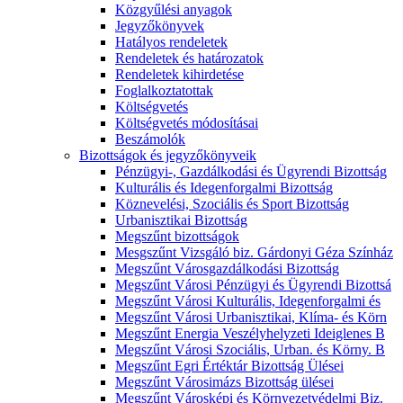
Közgyűlési anyagok
Jegyzőkönyvek
Hatályos rendeletek
Rendeletek és határozatok
Rendeletek kihirdetése
Foglalkoztatottak
Költségvetés
Költségvetés módosításai
Beszámolók
Bizottságok és jegyzőkönyveik
Pénzügyi-, Gazdálkodási és Ügyrendi Bizottság
Kulturális és Idegenforgalmi Bizottság
Köznevelési, Szociális és Sport Bizottság
Urbanisztikai Bizottság
Megszűnt bizottságok
Mesgszűnt Vizsgáló biz. Gárdonyi Géza Színház
Megszűnt Városgazdálkodási Bizottság
Megszűnt Városi Pénzügyi és Ügyrendi Bizottsá
Megszűnt Városi Kulturális, Idegenforgalmi és
Megszűnt Városi Urbanisztikai, Klíma- és Körn
Megszűnt Energia Veszélyhelyzeti Ideiglenes B
Megszűnt Városi Szociális, Urban. és Körny. B
Megszűnt Egri Értéktár Bizottság Ülései
Megszűnt Városimázs Bizottság ülései
Megszűnt Városképi és Környezetvédelmi Biz.