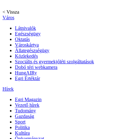
< Vissza
Város
Látnivalók
Egészségügy
Oktatás
Városkártya
Állategészségügy
Közlekedés
Szociális és gyermekjóléti szolgáltatások
Dobó téri webkamera
HungAIRy
Egri Értéktár
Hírek
Egri Magazin
Vezető hírek
Tudomány
Gazdaság
Sport
Politika
Kultúra
Önkormányzat