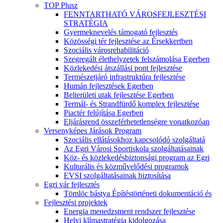
TOP Plusz
FENNTARTHATÓ VÁROSFEJLESZTÉSI
STRATÉGIA
Gyermeknevelés támogató fejlesztés
Közösségi tér fejlesztése az Érsekkertben
Szociális városrehabilitáció
Szegregált élethelyzetek felszámolása Egerben
Közlekedési átszállási pont fejlesztése
Természetjáró infrastruktúra fejlesztése
Humán fejlesztések Egerben
Belterületi utak fejlesztése Egerben
Termál- és Strandfürdő komplex fejlesztése
Piactér felújítása Egerben
Eljárásrend összeférhetetlenségre vonatkozóan
Versenyképes Járások Program
Szociális ellátásokhoz kapcsolódó szolgáltatá
Az Egri Városi Sportiskola szolgáltatásainak
Köz- és közlekedésbiztonsági program az Egri
Kulturális és közművelődési programok
EVSI szolgáltatásainak biztosítása
Egri vár fejlesztés
Tömlöc bástya Építéstörténeti dokumentáció és
Fejlesztési projektek
Energia menedzsment rendszer fejlesztése
Helyi klímastratégia kidolgozása