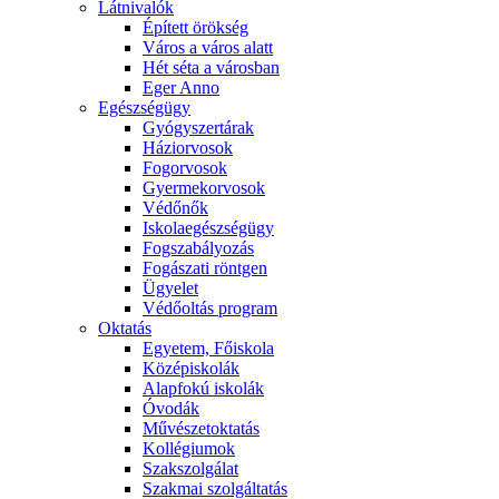
Látnivalók
Épített örökség
Város a város alatt
Hét séta a városban
Eger Anno
Egészségügy
Gyógyszertárak
Háziorvosok
Fogorvosok
Gyermekorvosok
Védőnők
Iskolaegészségügy
Fogszabályozás
Fogászati röntgen
Ügyelet
Védőoltás program
Oktatás
Egyetem, Főiskola
Középiskolák
Alapfokú iskolák
Óvodák
Művészetoktatás
Kollégiumok
Szakszolgálat
Szakmai szolgáltatás