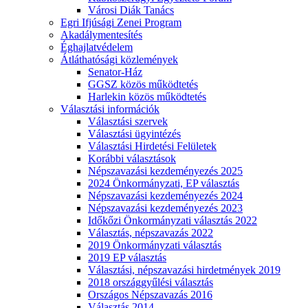
Városi Diák Tanács
Egri Ifjúsági Zenei Program
Akadálymentesítés
Éghajlatvédelem
Átláthatósági közlemények
Senator-Ház
GGSZ közös működtetés
Harlekin közös működtetés
Választási információk
Választási szervek
Választási ügyintézés
Választási Hirdetési Felületek
Korábbi választások
Népszavazási kezdeményezés 2025
2024 Önkormányzati, EP választás
Népszavazási kezdeményezés 2024
Népszavazási kezdeményezés 2023
Időkőzi Önkormányzati választás 2022
Választás, népszavazás 2022
2019 Önkormányzati választás
2019 EP választás
Választási, népszavazási hirdetmények 2019
2018 országgyűlési választás
Országos Népszavazás 2016
Választás 2014