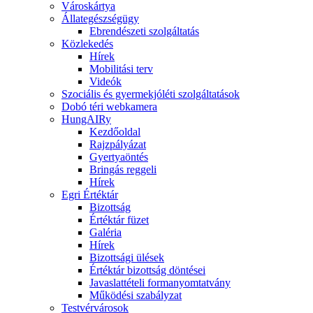
Városkártya
Állategészségügy
Ebrendészeti szolgáltatás
Közlekedés
Hírek
Mobilitási terv
Videók
Szociális és gyermekjóléti szolgáltatások
Dobó téri webkamera
HungAIRy
Kezdőoldal
Rajzpályázat
Gyertyaöntés
Bringás reggeli
Hírek
Egri Értéktár
Bizottság
Értéktár füzet
Galéria
Hírek
Bizottsági ülések
Értéktár bizottság döntései
Javaslattételi formanyomtatvány
Működési szabályzat
Testvérvárosok