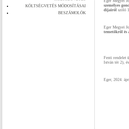
Eger Megyei Jo
személyes gond
KÖLTSÉGVETÉS MÓDOSÍTÁSAI
díjairól
szóló 1
BESZÁMOLÓK
Eger Megyei Jo
temetőkről és 
Fenti rendelet ü
István tér 2), 
Eger, 2024. ápr