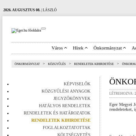
2026. AUGUSZTUS 08.
| LÁSZLÓ
Város
Hírek
Önkormányzat
A
>
>
>
ÖNKORMÁNYZAT
KÖZGYŰLÉS
RENDELETEK KIHIRDETÉSE
ÖNKORMÁ
ÖNKO
KÉPVISELŐK
KÖZGYŰLÉSI ANYAGOK
LÉTREHOZVA: 20
JEGYZŐKÖNYVEK
Eger Megyei J
HATÁLYOS RENDELETEK
rendeleteket, 
RENDELETEK ÉS HATÁROZATOK
RENDELETEK KIHIRDETÉSE
FOGLALKOZTATOTTAK
KÖLTSÉGVETÉS