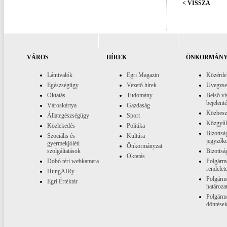
< VISSZA
VÁROS
HÍREK
ÖNKORMÁNY
Látnivalók
Egri Magazin
Közérde
Egészségügy
Vezető hírek
Üvegzs
Oktatás
Tudomány
Belső vi
bejelent
Városkártya
Gazdaság
Közbesz
Állategészségügy
Sport
Közgyűl
Közlekedés
Politika
Bizottsá
Szociális és
Kultúra
jegyzők
gyermekjóléti
Önkormányzat
szolgáltatások
Bizottsá
Oktatás
Dobó téri webkamera
Polgárme
rendelet
HungAIRy
Polgárme
Egri Értéktár
határoza
Polgárme
döntése