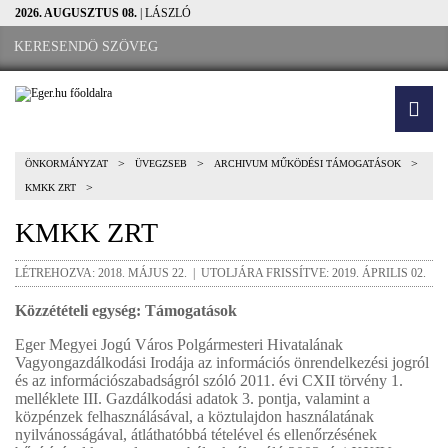
2026. AUGUSZTUS 08.
| LÁSZLÓ
>
>
>
ÖNKORMÁNYZAT
ÜVEGZSEB
ARCHIVUM MŰKÖDÉSI TÁMOGATÁSOK
>
KMKK ZRT
KMKK ZRT
LÉTREHOZVA: 2018. MÁJUS 22. | UTOLJÁRA FRISSÍTVE: 2019. ÁPRILIS 02.
Közzétételi egység: Támogatások
Eger Megyei Jogú Város Polgármesteri Hivatalának
Vagyongazdálkodási Irodája az információs önrendelkezési jogról
és az információszabadságról szóló 2011. évi CXII törvény 1.
melléklete III. Gazdálkodási adatok 3. pontja, valamint a
közpénzek felhasználásával, a köztulajdon használatának
nyilvánosságával, átláthatóbbá tételével és ellenőrzésének