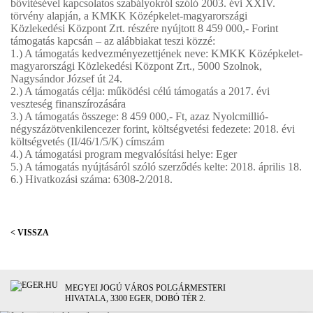
bővítésével kapcsolatos szabályokról szóló 2003. évi XXIV.
törvény alapján, a KMKK Középkelet-magyarországi
Közlekedési Központ Zrt. részére nyújtott 8 459 000,- Forint
támogatás kapcsán – az alábbiakat teszi közzé:
1.) A támogatás kedvezményezettjének neve: KMKK Középkelet-
magyarországi Közlekedési Központ Zrt., 5000 Szolnok,
Nagysándor József út 24.
2.) A támogatás célja: működési célú támogatás a 2017. évi
veszteség finanszírozására
3.) A támogatás összege: 8 459 000,- Ft, azaz Nyolcmillió-
négyszázötvenkilencezer forint, költségvetési fedezete: 2018. évi
költségvetés (II/46/1/5/K) címszám
4.) A támogatási program megvalósítási helye: Eger
5.) A támogatás nyújtásáról szóló szerződés kelte: 2018. április 18.
6.) Hivatkozási száma: 6308-2/2018.
< VISSZA
MEGYEI JOGÚ VÁROS POLGÁRMESTERI
HIVATALA, 3300 EGER, DOBÓ TÉR 2.