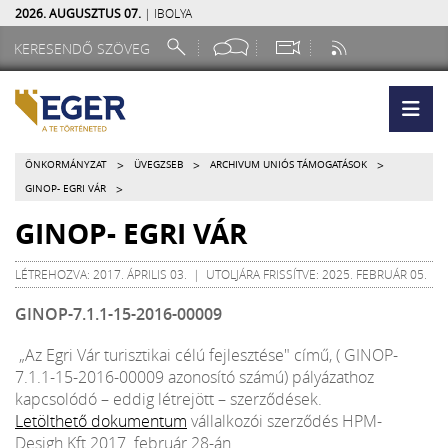
2026. AUGUSZTUS 07.
| IBOLYA
>
>
>
ÖNKORMÁNYZAT
ÜVEGZSEB
ARCHIVUM UNIÓS TÁMOGATÁSOK
>
GINOP- EGRI VÁR
GINOP- EGRI VÁR
LÉTREHOZVA: 2017. ÁPRILIS 03. | UTOLJÁRA FRISSÍTVE: 2025. FEBRUÁR 05.
GINOP-7.1.1-15-2016-00009
„Az Egri Vár turisztikai célú fejlesztése" című, ( GINOP-
7.1.1-15-2016-00009 azonosító számú) pályázathoz
kapcsolódó – eddig létrejött – szerződések.
Letölthető dokumentum
vállalkozói szerződés HPM-
Desigh Kft 2017. február 28-án