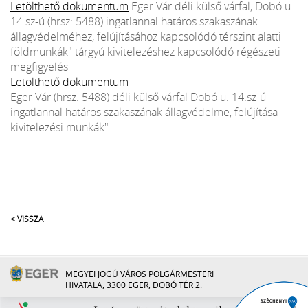
Letölthető dokumentum
Eger Vár déli külső várfal, Dobó u.
14.sz-ú (hrsz: 5488) ingatlannal határos szakaszának
állagvédelméhez, felújításához kapcsolódó térszint alatti
földmunkák" tárgyú kivitelezéshez kapcsolódó régészeti
megfigyelés
Letölthető dokumentum
Eger Vár (hrsz: 5488) déli külső várfal Dobó u. 14.sz-ú
ingatlannal határos szakaszának állagvédelme, felújítása
kivitelezési munkák"
< VISSZA
MEGYEI JOGÚ VÁROS POLGÁRMESTERI
HIVATALA, 3300 EGER, DOBÓ TÉR 2.