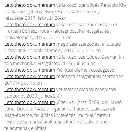
Letölthető dokumentum
vállalkozói szerződés Reticolo Kft-
statikai vizsgálatok elvégzése és szakvélemény
készítése 2017. február 28-án
Letölthető dokumentum
vállalkozói szerződésPataki és
Horváth Építész Iroda - faldiagnosztikai vizsgálat és
szakvélemény 2016. július 11-én
Letölthető dokumentum
megbízási szerződés falkutatási
vizsgálatok és szakvélemény 2016. július 11-én
Letölthető dokumentum
vállalkozói szerződés Geohun Kft
talajmechanikai vizsgálatok 2016. július 6-án
Letölthető dokumentum
Kiállítási elemek összegzése
Letölthető dokumentum
régészeti szolgáltatási szerződés
2017 május 15-én
Letölthető dokumentum
vetitéstanácsadási megbízási
szerződés 2020. június 2-án
Letölthető dokumentum
„Eger Vár (hrsz: 5488) déli külső
várfal Dobó u. 14.sz-ú ingatlannal határos szakaszának
állagvédelme, felújítása kivitelezési munkák" tárgyú
kivitelezési munkálatok teljes körű műszaki ellenőri
feladatainak ellátása