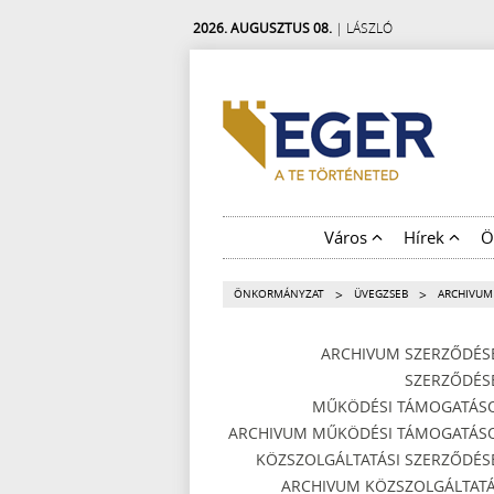
2026. AUGUSZTUS 08.
| LÁSZLÓ
Város
Hírek
Ö
>
>
ÖNKORMÁNYZAT
ÜVEGZSEB
ARCHIVUM
ARCHIVUM SZERZŐDÉS
SZERZŐDÉS
MŰKÖDÉSI TÁMOGATÁS
ARCHIVUM MŰKÖDÉSI TÁMOGATÁS
KÖZSZOLGÁLTATÁSI SZERZŐDÉS
ARCHIVUM KÖZSZOLGÁLTATÁ