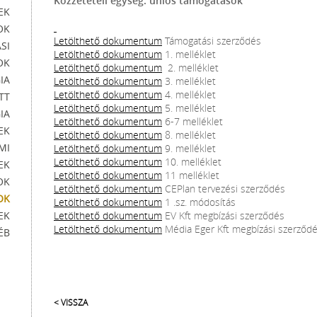
Közzétételi egység: uniós támogatások
EK
OK
Letölthető dokumentum
Támogatási szerződés
SI
Letölthető dokumentum
1. melléklet
OK
Letölthető dokumentum
2. melléklet
IA
Letölthető dokumentum
3. melléklet
Letölthető dokumentum
4. melléklet
TT
Letölthető dokumentum
5. melléklet
IA
Letölthető dokumentum
6-7 melléklet
EK
Letölthető dokumentum
8. melléklet
MI
Letölthető dokumentum
9. melléklet
Letölthető dokumentum
10. melléklet
EK
Letölthető dokumentum
11 melléklet
OK
Letölthető dokumentum
CEPlan tervezési szerződés
OK
Letölthető dokumentum
1 .sz. módosítás
EK
Letölthető dokumentum
EV Kft megbízási szerződés
Letölthető dokumentum
Média Eger Kft megbízási szerződ
ÉB
< VISSZA