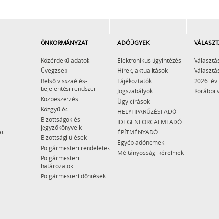
ÖNKORMÁNYZAT
ADÓÜGYEK
VÁLASZT
Közérdekű adatok
Elektronikus ügyintézés
Választás
Üvegzseb
Hírek, aktualitások
Választás
Belső visszaélés-
Tájékoztatók
2026. évi
bejelentési rendszer
Jogszabályok
Korábbi 
Közbeszerzés
Ügyleírások
Közgyűlés
HELYI IPARŰZÉSI ADÓ
Bizottságok és
IDEGENFORGALMI ADÓ
jegyzőkönyveik
at
ÉPÍTMÉNYADÓ
Bizottsági ülések
Egyéb adónemek
Polgármesteri rendeletek
Méltányossági kérelmek
Polgármesteri
határozatok
Polgármesteri döntések