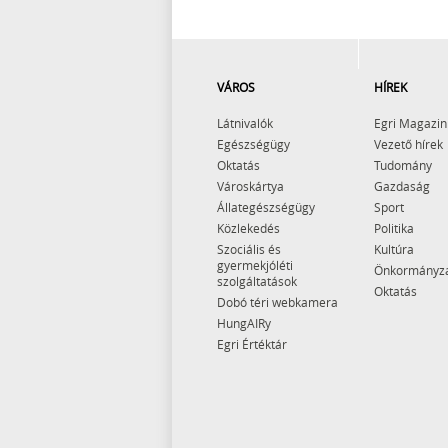
VÁROS
HÍREK
Látnivalók
Egri Magazin
Egészségügy
Vezető hírek
Oktatás
Tudomány
Városkártya
Gazdaság
Állategészségügy
Sport
Közlekedés
Politika
Szociális és
Kultúra
gyermekjóléti
Önkormányz
szolgáltatások
Oktatás
Dobó téri webkamera
HungAIRy
Egri Értéktár