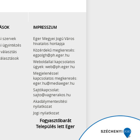
ÁSOK
IMPRESSZUM
i szervek
Eger Megyei Jogú Város
hivatalos honlapja
i ügyintézés
Közérdekű megkeresés:
 választás
egpolgh@ph.eger.hu
választások
Weboldallal kapcsolatos
ügyek: web@ph.eger.hu
Megjelenéssel
kapcsolatos megkeresés:
eger.hu@mediaeger.hu
Sajtókapcsolat:
sajto@vagnerakos.hu
Akadálymentesítési
nyilatkozat
Jogi nyilatkozat
Fogyasztóbarát
Település lett Eger