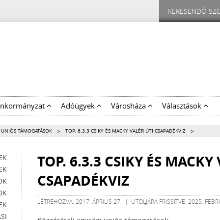
nkormányzat
Adóügyek
Városháza
Választások
>
>
 UNIÓS TÁMOGATÁSOK
TOP. 6.3.3 CSIKY ÉS MACKY VALÉR ÚTI CSAPADÉKVIZ
TOP. 6.3.3 CSIKY ÉS MACKY
EK
EK
CSAPADÉKVIZ
OK
OK
LÉTREHOZVA: 2017. ÁPRILIS 27. | UTOLJÁRA FRISSÍTVE: 2025. FEBR
EK
SI