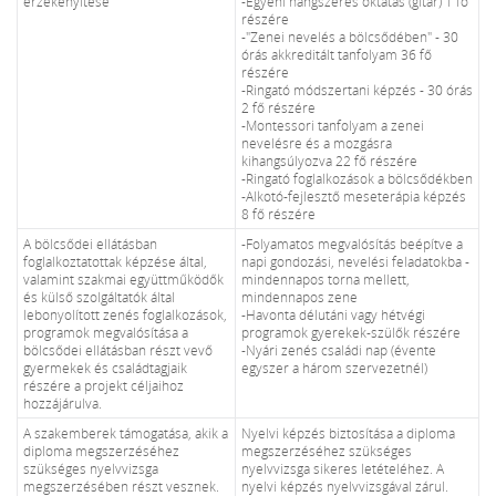
érzékenyítése
-Egyéni hangszeres oktatás (gitár) 1 fő
részére
-"Zenei nevelés a bölcsődében" - 30
órás akkreditált tanfolyam 36 fő
részére
-Ringató módszertani képzés - 30 órás
2 fő részére
-Montessori tanfolyam a zenei
nevelésre és a mozgásra
kihangsúlyozva 22 fő részére
-Ringató foglalkozások a bölcsődékben
-Alkotó-fejlesztő meseterápia képzés
8 fő részére
A bölcsődei ellátásban
-Folyamatos megvalósítás beépítve a
foglalkoztatottak képzése által,
napi gondozási, nevelési feladatokba -
valamint szakmai együttműködők
mindennapos torna mellett,
és külső szolgáltatók által
mindennapos zene
lebonyolított zenés foglalkozások,
-Havonta délutáni vagy hétvégi
programok megvalósítása a
programok gyerekek-szülők részére
bölcsődei ellátásban részt vevő
-Nyári zenés családi nap (évente
gyermekek és családtagjaik
egyszer a három szervezetnél)
részére a projekt céljaihoz
hozzájárulva.
A szakemberek támogatása, akik a
Nyelvi képzés biztosítása a diploma
diploma megszerzéséhez
megszerzéséhez szükséges
szükséges nyelvvizsga
nyelvvizsga sikeres letételéhez. A
megszerzésében részt vesznek.
nyelvi képzés nyelvvizsgával zárul.