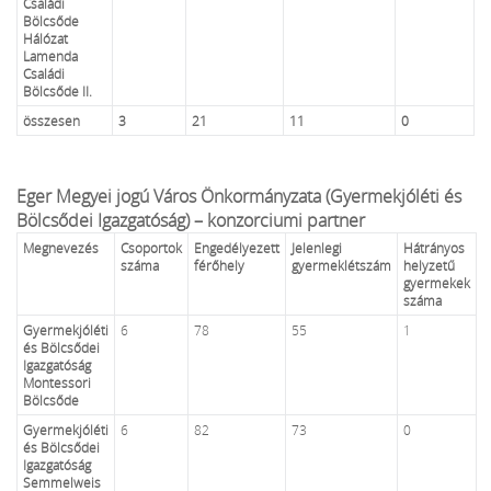
Családi
Bölcsőde
Hálózat
Lamenda
Családi
Bölcsőde II.
összesen
3
21
11
0
Eger Megyei jogú Város Önkormányzata (Gyermekjóléti és
Bölcsődei Igazgatóság) – konzorciumi partner
Megnevezés
Csoportok
Engedélyezett
Jelenlegi
Hátrányos
száma
férőhely
gyermeklétszám
helyzetű
gyermekek
száma
Gyermekjóléti
6
78
55
1
és Bölcsődei
Igazgatóság
Montessori
Bölcsőde
Gyermekjóléti
6
82
73
0
és Bölcsődei
Igazgatóság
Semmelweis