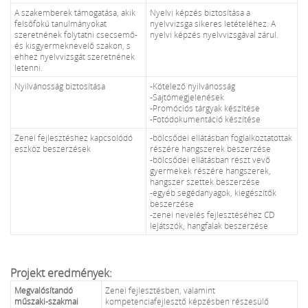
A szakemberek támogatása, akik
Nyelvi képzés biztosítása a
felsőfokú tanulmányokat
nyelvvizsga sikeres letételéhez. A
szeretnének folytatni csecsemő-
nyelvi képzés nyelvvizsgával zárul.
és kisgyermeknevelő szakon, s
ehhez nyelvvizsgát szeretnének
letenni.
Nyilvánosság biztosítása
-Kötelező nyilvánosság
-Sajtómegjelenések
-Promóciós tárgyak készítése
-Fotódokumentáció készítése
Zenei fejlesztéshez kapcsolódó
-bölcsődei ellátásban foglalkoztatottak
eszköz beszerzések
részére hangszerek beszerzése
-bölcsődei ellátásban részt vevő
gyermekek részére hangszerek,
hangszer szettek beszerzése
-egyéb segédanyagok, kiegészítők
beszerzése
-zenei nevelés fejlesztéséhez CD
lejátszók, hangfalak beszerzése
Projekt eredmények:
Megvalósítandó
Zenei fejlesztésben, valamint
műszaki-szakmai
kompetenciafejlesztő képzésben részesülő