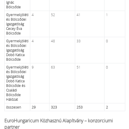
Ignác
Bölcsőde
Gyermekjóléti
4
52
41
1
és Bölcsődei
Igazgatóság
Cecey Éva
Bölcsőde
Gyermekjóléti
4
48
33
0
és Bölcsődei
Igazgatóság
Dobó Katica
Bölcsőde
Gyermekjóléti
9
63
51
0
és Bölcsődei
Igazgatóság
Dobó Katica
Bölcsőde és
Családi
Bölcsőde
Hálózat
összesen
29
323
253
2
EuroHungaricum Közhasznú Alapítvány – konzorciumi
partner