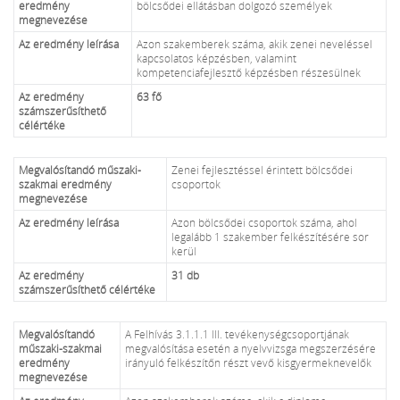
eredmény
bölcsődei ellátásban dolgozó személyek
megnevezése
Az eredmény leírása
Azon szakemberek száma, akik zenei neveléssel
kapcsolatos képzésben, valamint
kompetenciafejlesztő képzésben részesülnek
Az eredmény
63 fő
számszerűsíthető
célértéke
Megvalósítandó műszaki-
Zenei fejlesztéssel érintett bölcsődei
szakmai eredmény
csoportok
megnevezése
Az eredmény leírása
Azon bölcsődei csoportok száma, ahol
legalább 1 szakember felkészítésére sor
kerül
Az eredmény
31 db
számszerűsíthető célértéke
Megvalósítandó
A Felhívás 3.1.1.1 III. tevékenységcsoportjának
műszaki-szakmai
megvalósítása esetén a nyelvvizsga megszerzésére
eredmény
irányuló felkészítőn részt vevő kisgyermeknevelők
megnevezése