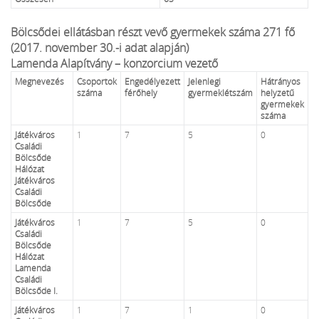
Bölcsődei ellátásban részt vevő gyermekek száma 271 fő
(2017. november 30.-i adat alapján)
Lamenda Alapítvány – konzorcium vezető
Megnevezés
Csoportok
Engedélyezett
Jelenlegi
Hátrányos
száma
férőhely
gyermeklétszám
helyzetű
gyermekek
száma
Játékváros
1
7
5
0
Családi
Bölcsőde
Hálózat
Játékváros
Családi
Bölcsőde
Játékváros
1
7
5
0
Családi
Bölcsőde
Hálózat
Lamenda
Családi
Bölcsőde I.
Játékváros
1
7
1
0