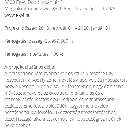
3300 Eger, Dobó István tér 2.
Megvalósítási helyszín: 3300 Eger, Arany János út 20/A.
www.ekvi.hu
Projekt időszak:
2018. február 01 – 2020. január 31.
Támogatási összeg:
25.999.800 Ft
Támogatási intenzitás:
100 %
A projekt általános célja:
A bölcsődébe járó gyermekek és szüleik részére úgy
közvetíteni a Kodály zenei nevelés alapelveit és módszereit,
hogy a későbbiekben a szülők felismerjék, hogy ez a zenei,
művészeti nevelés az óvodai, iskolai tanulás és a
személyiségfejlesztés egyik legjobb és leghatásosabb
eszköze. Emellett a bölcsődék kisgyermeknevelőit
hozzásegítsük a felsőfokú végzettség megszerzéséhez,
ezzel hozzájárulva a szakemberek képzettségi szintjének
növeléséhez.