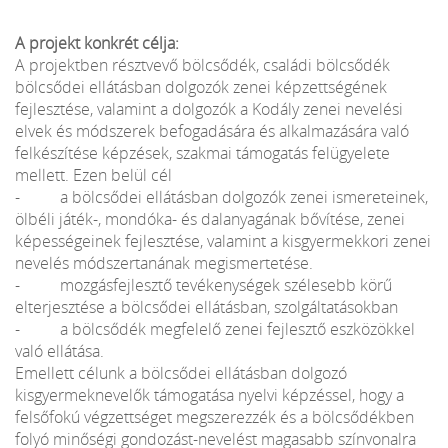
A projekt konkrét célja:
A projektben résztvevő bölcsődék, családi bölcsődék
bölcsődei ellátásban dolgozók zenei képzettségének
fejlesztése, valamint a dolgozók a Kodály zenei nevelési
elvek és módszerek befogadására és alkalmazására való
felkészítése képzések, szakmai támogatás felügyelete
mellett. Ezen belül cél
- a bölcsődei ellátásban dolgozók zenei ismereteinek,
ölbéli játék-, mondóka- és dalanyagának bővítése, zenei
képességeinek fejlesztése, valamint a kisgyermekkori zenei
nevelés módszertanának megismertetése.
- mozgásfejlesztő tevékenységek szélesebb körű
elterjesztése a bölcsődei ellátásban, szolgáltatásokban
- a bölcsődék megfelelő zenei fejlesztő eszközökkel
való ellátása.
Emellett célunk a bölcsődei ellátásban dolgozó
kisgyermeknevelők támogatása nyelvi képzéssel, hogy a
felsőfokú végzettséget megszerezzék és a bölcsődékben
folyó minőségi gondozást-nevelést magasabb színvonalra