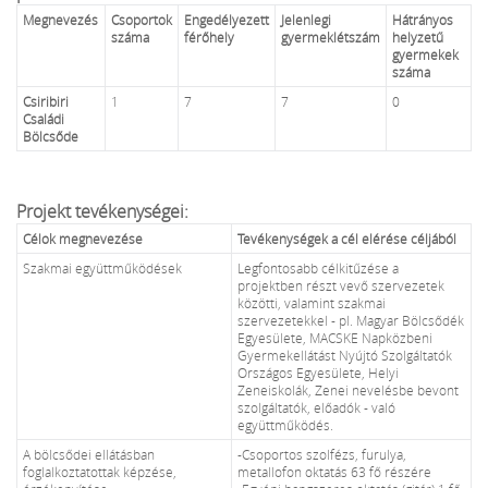
Megnevezés
Csoportok
Engedélyezett
Jelenlegi
Hátrányos
száma
férőhely
gyermeklétszám
helyzetű
gyermekek
száma
Csiribiri
1
7
7
0
Családi
Bölcsőde
Projekt tevékenységei:
Célok megnevezése
Tevékenységek a cél elérése céljából
Szakmai együttműködések
Legfontosabb célkitűzése a
projektben részt vevő szervezetek
közötti, valamint szakmai
szervezetekkel - pl. Magyar Bölcsődék
Egyesülete, MACSKE Napközbeni
Gyermekellátást Nyújtó Szolgáltatók
Országos Egyesülete, Helyi
Zeneiskolák, Zenei nevelésbe bevont
szolgáltatók, előadók - való
együttműködés.
A bölcsődei ellátásban
-Csoportos szolfézs, furulya,
foglalkoztatottak képzése,
metallofon oktatás 63 fő részére