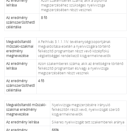
Az eredmény
Azon szakemberek száma, akik a diploma
leírása
megszerzéséhez szükséges nyelvvizsga
megszerzésében részt vesznek
Az eredmény
8 fő
számszerűsíthető
célértéke
Megvalósítandó
A Felhívás 3.1.1.1IV. tevékenységcsoportjának
műszaki-szakmai
megvalósítása esetén a nyelvvizsgára történő
eredmény
felkészítő programban részt vevő középfokú
megnevezése
végzettséggel rendelkező kisgyermeknevelők
Az eredmény
Azon szakemberek száma, akik az érettségire történő
leírása
felkészítő programban és/vagy a nyelvvizsga
megszerzésében részt vesznek
Az eredmény
4 fő
számszerűsíthető
célértéke
Megvalósítandó műszaki-
Nyelvvizsga megszerzésére irányuló
szakmai eredmény
felkészítőn részt vevő, nyelvvizsgát szerző
megnevezése
kisgyermeknevelők
Az eredmény leírása
Sikeres nyelvvizsgát tett szakemberek aránya
Az eredmény
66%