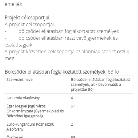
emeljék.
Projekt célcsoportjai:
A projekt célcsoportjai
- bölcsődei ellátásban foglalkoztatott személyek
- bölcsődei ellátásban részt vevő gyermekek és
családtagjaik
A projekt közvetlen célcsoportja az alábbiak szerint oszlik
meg:
Bölcsődei ellátásban foglalkoztatott személyek:
63 fő
Szervezet neve
Bölcsődei ellátásban foglalkoztatott
személyek, akik bevonhatók a
projektbe (fő)
Lamenda Alapítvány
4
Eger Megyei jogú Város
57
Önkormányzata (Gyermekjóléti és
Bölcsődei Igazgatóság
EuroHungaricum Közhasznú
2
Alapítvány
Összesen
63