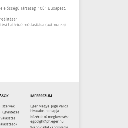
 Felelősségű Társaság; 1081 Budapest,
eállítása"
sítési határidő módosítása (pótmunka)
ÁSOK
IMPRESSZUM
i szervek
Eger Megyei Jogú Város
hivatalos honlapja
i ügyintézés
Közérdekű megkeresés:
 választás
egpolgh@ph.eger.hu
választások
Weboldallal kapcsolatos