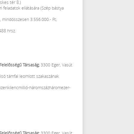
skes tér 8.)
i feladatok ellátására (Szép bástya
a, mindösszesen 3.556.000.- Ft;
488 hrsz.
 Felelősségű Társaság;
3300 Eger, Vasút
alsó támfal leomlott szakaszának
 tizenkilencmillió-háromszázháromezer-
 Felelősségű Társaság;
3300 Eger, Vasút