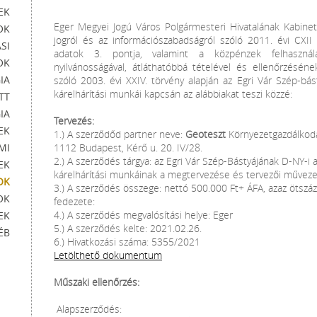
EK
Eger Megyei Jogú Város Polgármesteri Hivatalának Kabinet
OK
jogról és az információszabadságról szóló 2011. évi CXII 
SI
adatok 3. pontja, valamint a közpénzek felhasználá
OK
nyilvánosságával, átláthatóbbá tételével és ellenőrzéséne
IA
szóló 2003. évi XXIV. törvény alapján az Egri Vár Szép-bá
kárelhárítási munkái kapcsán az alábbiakat teszi közzé:
TT
IA
Tervezés:
EK
1.) A szerződőd partner neve:
Geoteszt
Környezetgazdálkodás
MI
1112 Budapest, Kérő u. 20. IV/28.
2.) A szerződés tárgya: az Egri Vár Szép-Bástyájának D-NY-i 
EK
kárelhárítási munkáinak a megtervezése és tervezői művez
OK
3.) A szerződés összege: nettó 500.000 Ft+ ÁFA, azaz ötszáze
OK
fedezete:
4.) A szerződés megvalósítási helye: Eger
EK
5.) A szerződés kelte: 2021.02.26.
ÉB
6.) Hivatkozási száma: 5355/2021
Letölthető dokumentum
Műszaki ellenőrzés:
Alapszerződés: