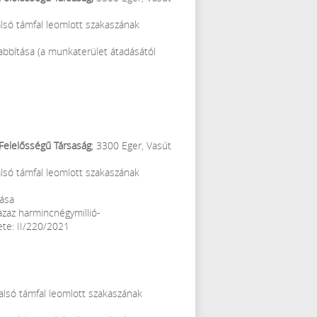
alsó támfal leomlott szakaszának
zabbítása (a munkaterület átadásától
 Felelősségű Társaság
; 3300 Eger, Vasút
alsó támfal leomlott szakaszának
lása
azaz harmincnégymillió-
ete: II/220/2021
 alsó támfal leomlott szakaszának