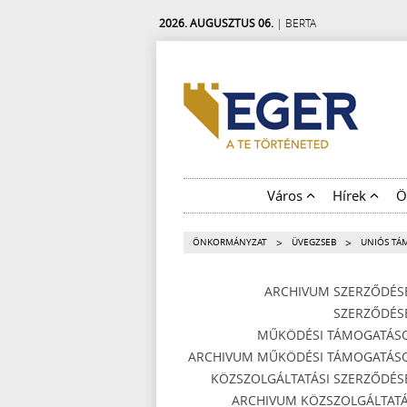
2026. AUGUSZTUS 06.
| BERTA
Város
Hírek
Ö
>
>
ÖNKORMÁNYZAT
ÜVEGZSEB
UNIÓS TÁ
ARCHIVUM SZERZŐDÉS
SZERZŐDÉS
MŰKÖDÉSI TÁMOGATÁS
ARCHIVUM MŰKÖDÉSI TÁMOGATÁS
KÖZSZOLGÁLTATÁSI SZERZŐDÉS
ARCHIVUM KÖZSZOLGÁLTATÁ