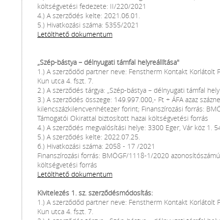
költségvetési fedezete: II/220/2021
4.) A szerződés kelte: 2021.06.01.
5.) Hivatkozási száma: 5355/2021
Letölthető dokumentum
„Szép-bástya – délnyugati támfal helyreállítása"
1.) A szerződőd partner neve: Fenstherm Kontakt Korlátolt
Kun utca 4. fszt. 7.
2.) A szerződés tárgya: „Szép-bástya – délnyugati támfal helyr
3.) A szerződés összege: 149.997.000,- Ft + ÁFA azaz százne
kilencszázkilencvenhétezer forint; Finanszírozási forrás:
Támogatói Okirattal biztosított hazai költségvetési forrás
4.) A szerződés megvalósítási helye: 3300 Eger, Vár köz 1. 5
5.) A szerződés kelte: 2022.07.25.
6.) Hivatkozási száma: 2058 - 17 /2021
Finanszírozási forrás: BMÖGF/1118-1/2020 azonosítószámú T
költségvetési forrás
Letölthető dokumentum
Kivitelezés 1. sz. szerződésmódosítás:
1.) A szerződőd partner neve: Fenstherm Kontakt Korlátolt
Kun utca 4. fszt. 7.