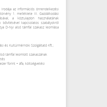
 Irodája az információs önrendelkezési
törvény 1. melléklete III. Gazdálkodási
sával, a köztulajdon használatának
k bővítésével kapcsolatos szabályokról
stya D-Nyi alsó támfal szakasz leomlása
i és Kultúrmérnöki Szolgáltató Kft.;
alsó támfal leomlott szakaszának
etés
zer forint + áfa, költségvetési