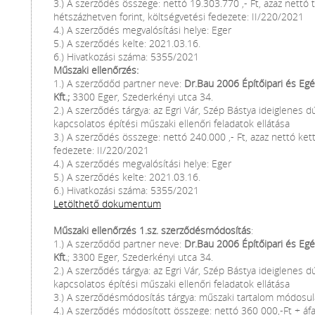
3.) A szerződés összege: nettó 19.303.770 ,- Ft, azaz nettó
hétszázhetven forint, költségvetési fedezete: II/220/2021
4.) A szerződés megvalósítási helye: Eger
5.) A szerződés kelte: 2021.03.16.
6.) Hivatkozási száma: 5355/2021
Műszaki ellenőrzés:
1.) A szerződőd partner neve:
Dr.Bau 2006 Építőipari és Eg
Kft.;
3300 Eger, Szederkényi utca 34.
2.) A szerződés tárgya: az Egri Vár, Szép Bástya ideiglenes dú
kapcsolatos építési műszaki ellenőri feladatok ellátása
3.) A szerződés összege: nettó 240.000 ,- Ft, azaz nettó ket
fedezete: II/220/2021
4.) A szerződés megvalósítási helye: Eger
5.) A szerződés kelte: 2021.03.16.
6.) Hivatkozási száma: 5355/2021
Letölthető dokumentum
Műszaki ellenőrzés 1.sz. szerződésmódosítás
:
1.) A szerződőd partner neve:
Dr.Bau 2006 Építőipari és Egé
Kft.
; 3300 Eger, Szederkényi utca 34.
2.) A szerződés tárgya: az Egri Vár, Szép Bástya ideiglenes dú
kapcsolatos építési műszaki ellenőri feladatok ellátása
3.) A szerződésmódosítás tárgya: műszaki tartalom módosu
4.) A szerződés módosított összege: nettó 360 000,-Ft + áfa