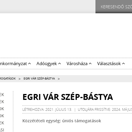
nkormányzat
Adóügyek
Városháza
Választások
>
>
MOGATÁSOK
EGRI VÁR SZÉP-BÁSTYA
EGRI VÁR SZÉP-BÁSTYA
EK
EK
OK
LÉTREHOZVA: 2021. JÚLIUS 13. | UTOLJÁRA FRISSÍTVE: 2024. MÁJUS
OK
Közzétételi egység: úniós támogatások
EK
SI