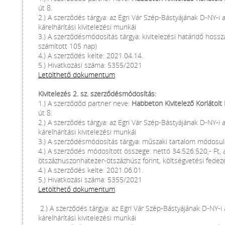
út 8.
2.) A szerződés tárgya: az Egri Vár Szép-Bástyájának D-NY-i 
kárelhárítási kivitelezési munkái
3.) A szerződésmódosítás tárgya: kivitelezési határidő hoss
számított 105 nap)
4.) A szerződés kelte: 2021.04.14.
5.) Hivatkozási száma: 5355/2021
Letölthető dokumentum
Kivitelezés 2. sz. szerződésmódosítás:
1.) A szerződőd partner neve:
Habbeton Kivitelező Korlátolt
út 8.
2.) A szerződés tárgya: az Egri Vár Szép-Bástyájának D-NY-i 
kárelhárítási kivitelezési munkái
3.) A szerződésmódosítás tárgya: műszaki tartalom módosu
4.) A szerződés módosított összege: nettó 34.526.520,- Ft, 
ötszázhuszonhatezer-ötszázhúsz forint, költségvetési fedez
4.) A szerződés kelte: 2021.06.01.
5.) Hivatkozási száma: 5355/2021
Letölthető dokumentum
2.) A szerződés tárgya: az Egri Vár Szép-Bástyájának D-NY-i
kárelhárítási kivitelezési munkái