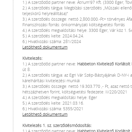
1.) A szerződőd partner neve: Átrium'97 Kft. (3300 Eger, Tövi
2.) A szerződés tárgya: Megbízási szerződés „Műszaki ellenőr
teljeskörű helyreállítása)"
3.) A szerződés összege: nettó 2,800.000.-Ft+ törvényes Áf
Finanszírozási forrás: önkormányzati költségvetési forrás
4.) A szerződés megvalósítási helye: 3300 Eger, Vár köz 1. 5
5.) A szerződés kelte: 2024.04.24.
6.) Hivatkozási száma: 281/2024
Letölthető dokumentum
Kivitelezés:
1.) A szerződőd partner neve:
Habbeton Kivitelező Korlátolt
út 8.
2.) A szerződés tárgya: az Egri Vár Szép-Bástyájának D-NY-i 
kárelhárítási kivitelezési munkái
3.) A szerződés összege: nettó 19.303.770 ,- Ft, azaz nettó
hétszázhetven forint, költségvetési fedezete: II/220/2021
4.) A szerződés megvalósítási helye: Eger
5.) A szerződés kelte: 2021.03.16.
6.) Hivatkozási száma: 5355/2021
Letölthető dokumentum
Kivitelezés 1. sz. szerződésmódosítás:
1.) A szerződőd partner neve:
Habbeton Kivitelező Korlátolt