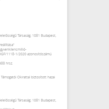
 Felelősségű Társaság; 1081 Budapest,
eállítása"
gyvenkilencmillió-
 BMÖGF/1118-1/2020 azonosítószámú
488 hrsz.
ámogatói Okirattal biztosított hazai
 Felelősségű Társaság; 1081 Budapest,