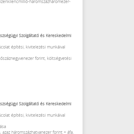
 tizenkilencmillió-háromszázháromezer-
észségügyi Szolgáltató és Kereskedelmi
colat építési, kivitelezési munkáival
tőszáznegyvenezer forint, költségvetési
szségügyi Szolgáltató és Kereskedelmi
colat építési, kivitelezési munkáival
lása
, azaz háromszázhatvanezer forint + áfa,