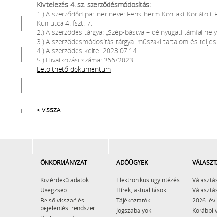
Kivitelezés 4. sz. szerződésmódosítás:
1.) A szerződőd partner neve: Fenstherm Kontakt Korlátolt
Kun utca 4. fszt. 7.
2.) A szerződés tárgya: „Szép-bástya – délnyugati támfal helyr
3.) A szerződésmódosítás tárgya: műszaki tartalom és telje
4.) A szerződés kelte: 2023.07.14.
5.) Hivatkozási száma: 366/2023
Letölthető dokumentum
< VISSZA
ÖNKORMÁNYZAT
ADÓÜGYEK
VÁLASZT
Közérdekű adatok
Elektronikus ügyintézés
Választás
Üvegzseb
Hírek, aktualitások
Választás
Belső visszaélés-
Tájékoztatók
2026. évi
bejelentési rendszer
Jogszabályok
Korábbi 