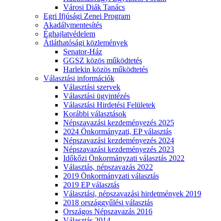
Városi Diák Tanács
Egri Ifjúsági Zenei Program
Akadálymentesítés
Éghajlatvédelem
Átláthatósági közlemények
Senator-Ház
GGSZ közös működtetés
Harlekin közös működtetés
Választási információk
Választási szervek
Választási ügyintézés
Választási Hirdetési Felületek
Korábbi választások
Népszavazási kezdeményezés 2025
2024 Önkormányzati, EP választás
Népszavazási kezdeményezés 2024
Népszavazási kezdeményezés 2023
Időkőzi Önkormányzati választás 2022
Választás, népszavazás 2022
2019 Önkormányzati választás
2019 EP választás
Választási, népszavazási hirdetmények 2019
2018 országgyűlési választás
Országos Népszavazás 2016
Választás 2014