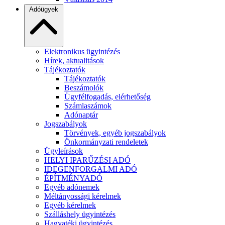
Adóügyek
Elektronikus ügyintézés
Hírek, aktualitások
Tájékoztatók
Tájékoztatók
Beszámolók
Ügyfélfogadás, elérhetőség
Számlaszámok
Adónaptár
Jogszabályok
Törvények, egyéb jogszabályok
Önkormányzati rendeletek
Ügyleírások
HELYI IPARŰZÉSI ADÓ
IDEGENFORGALMI ADÓ
ÉPÍTMÉNYADÓ
Egyéb adónemek
Méltányossági kérelmek
Egyéb kérelmek
Szálláshely ügyintézés
Hagyatéki ügyintézés