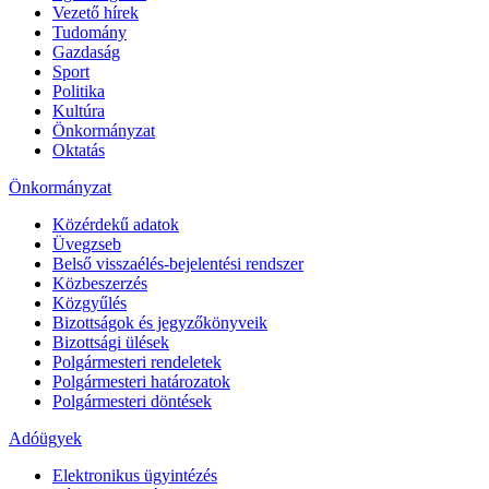
Vezető hírek
Tudomány
Gazdaság
Sport
Politika
Kultúra
Önkormányzat
Oktatás
Önkormányzat
Közérdekű adatok
Üvegzseb
Belső visszaélés-bejelentési rendszer
Közbeszerzés
Közgyűlés
Bizottságok és jegyzőkönyveik
Bizottsági ülések
Polgármesteri rendeletek
Polgármesteri határozatok
Polgármesteri döntések
Adóügyek
Elektronikus ügyintézés