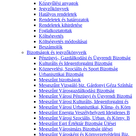
Közgyűlési anyagok
Jegyzőkönyvek
Hatályos rendeletek
Rendeletek és határozatok
Rendeletek kihirdetése
Foglalkoztatottak
Költségvetés
Költségvetés módosításai
Beszámolók
Bizottságok és jegyzőkönyveik
Pénzügyi-, Gazdálkodási és Ügyrendi Bizottság
Kulturális és Idegenforgalmi Bizottság
Köznevelési, Szociális és Sport Bizottság
Urbanisztikai Bizottság
Megszűnt bizottságok
Mesgszűnt Vizsgáló biz. Gárdonyi Géza Színház
Megszűnt Városgazdálkodási Bizottság
Megszűnt Városi Pénzügyi és Ügyrendi Bizottsá
Megszűnt Városi Kulturális, Idegenforgalmi és
Megszűnt Városi Urbanisztikai, Klíma- és Körn
Megszűnt Energia Veszélyhelyzeti Ideiglenes B
Megszűnt Városi Szociális, Urban. és Körny. B
Megszűnt Egri Értéktár Bizottság Ülései
Megszűnt Városimázs Bizottság ülései
Megszűnt Városképi és Környezetvédelmi Biz.