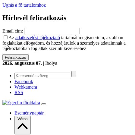
Ugrás a fő tartalomhoz
Hírlevél feliratkozás
Email cím:
Az
adatkezelési tájékoztató
tartalmát megismertem, az abban
foglaltakat elfogadom, és hozzájárulok a személyes adataimnak a
tájékoztatóban foglaltak szerinti kezeléséhez
2026. augusztus 07.
| Ibolya
Facebook
Webkamera
RSS
Eseménynaptár
Város