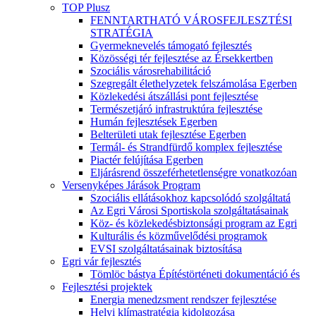
TOP Plusz
FENNTARTHATÓ VÁROSFEJLESZTÉSI
STRATÉGIA
Gyermeknevelés támogató fejlesztés
Közösségi tér fejlesztése az Érsekkertben
Szociális városrehabilitáció
Szegregált élethelyzetek felszámolása Egerben
Közlekedési átszállási pont fejlesztése
Természetjáró infrastruktúra fejlesztése
Humán fejlesztések Egerben
Belterületi utak fejlesztése Egerben
Termál- és Strandfürdő komplex fejlesztése
Piactér felújítása Egerben
Eljárásrend összeférhetetlenségre vonatkozóan
Versenyképes Járások Program
Szociális ellátásokhoz kapcsolódó szolgáltatá
Az Egri Városi Sportiskola szolgáltatásainak
Köz- és közlekedésbiztonsági program az Egri
Kulturális és közművelődési programok
EVSI szolgáltatásainak biztosítása
Egri vár fejlesztés
Tömlöc bástya Építéstörténeti dokumentáció és
Fejlesztési projektek
Energia menedzsment rendszer fejlesztése
Helyi klímastratégia kidolgozása