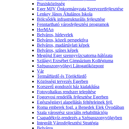
Praxisközösség
Eger MJV Önkormányzata Szervezetfejlesztése
Lenkey János Általános Iskola
Bölcsődék infrastrukturális fejlesztése
Fenntartható városfejlesztési programok
HerMAn
Belváros, hírlevelek
Belváros, közeli perspektíva
Belváros, madártávlati képek
Belváros, színes képek
Megújul Eger szennyvízcsatorna-hálózata
Szilágyi Erzsébet Gimnázium Kollégiuma
Szépasszonyvölgyi Látogatóközpont
Vár
Termálfürdő és Törökfürdő
Közösségi tervezés Egerben
Korszerű gondozói ház kialakítása
Fotovoltaikus rendszer telepítése
Fogorvosi rendelők fejlesztése Egerben
Egészségügyi alapellátás feltételeinek fejl.
Roma emberek fogl. a Benedek Elek Óvodában
Szala városrész szociális rehabilitációja
Csapadékvíz-rendezés a Szépasszonyvölgyben
Integrált Városfejlesztési Stratégia
Belváros