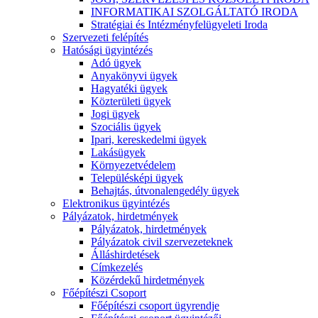
INFORMATIKAI SZOLGÁLTATÓ IRODA
Stratégiai és Intézményfelügyeleti Iroda
Szervezeti felépítés
Hatósági ügyintézés
Adó ügyek
Anyakönyvi ügyek
Hagyatéki ügyek
Közterületi ügyek
Jogi ügyek
Szociális ügyek
Ipari, kereskedelmi ügyek
Lakásügyek
Környezetvédelem
Településképi ügyek
Behajtás, útvonalengedély ügyek
Elektronikus ügyintézés
Pályázatok, hirdetmények
Pályázatok, hirdetmények
Pályázatok civil szervezeteknek
Álláshirdetések
Címkezelés
Közérdekű hirdetmények
Főépítészi Csoport
Főépítészi csoport ügyrendje