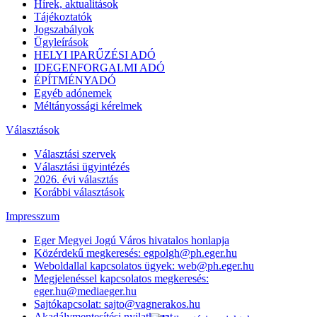
Hírek, aktualitások
Tájékoztatók
Jogszabályok
Ügyleírások
HELYI IPARŰZÉSI ADÓ
IDEGENFORGALMI ADÓ
ÉPÍTMÉNYADÓ
Egyéb adónemek
Méltányossági kérelmek
Választások
Választási szervek
Választási ügyintézés
2026. évi választás
Korábbi választások
Impresszum
Eger Megyei Jogú Város hivatalos honlapja
Közérdekű megkeresés: egpolgh@ph.eger.hu
Weboldallal kapcsolatos ügyek: web@ph.eger.hu
Megjelenéssel kapcsolatos megkeresés:
eger.hu@mediaeger.hu
Sajtókapcsolat: sajto@vagnerakos.hu
Akadálymentesítési nyilatkozat