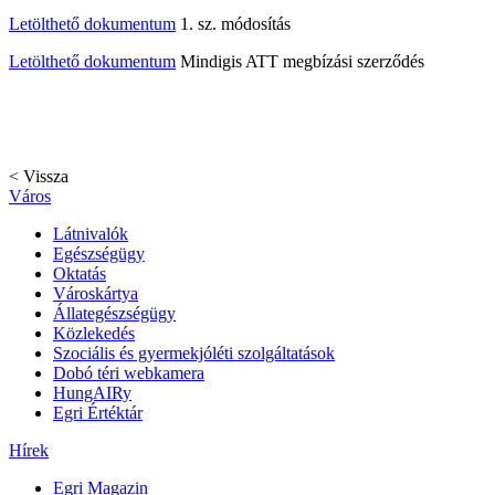
Letölthető dokumentum
1. sz. módosítás
Letölthető dokumentum
Mindigis ATT megbízási szerződés
< Vissza
Város
Látnivalók
Egészségügy
Oktatás
Városkártya
Állategészségügy
Közlekedés
Szociális és gyermekjóléti szolgáltatások
Dobó téri webkamera
HungAIRy
Egri Értéktár
Hírek
Egri Magazin