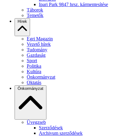
Ipari Park 9847 hrsz. kármentesítése
Táborok
Temetők
Hírek
Egri Magazin
Vezető hírek
Tudomány
Gazdaság
Sport
Politika
Kultúra
Önkormányzat
Oktatás
Önkormányzat
Üvegzseb
Szerződések
Archivum szerződések