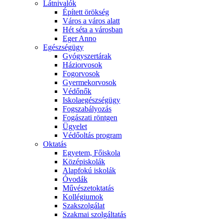
Látnivalók
Épített örökség
Város a város alatt
Hét séta a városban
Eger Anno
Egészségügy
Gyógyszertárak
Háziorvosok
Fogorvosok
Gyermekorvosok
Védőnők
Iskolaegészségügy
Fogszabályozás
Fogászati röntgen
Ügyelet
Védőoltás program
Oktatás
Egyetem, Főiskola
Középiskolák
Alapfokú iskolák
Óvodák
Művészetoktatás
Kollégiumok
Szakszolgálat
Szakmai szolgáltatás