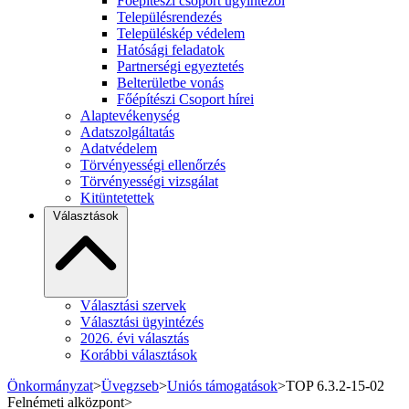
Főépítészi csoport ügyintézői
Településrendezés
Településkép védelem
Hatósági feladatok
Partnerségi egyeztetés
Belterületbe vonás
Főépítészi Csoport hírei
Alaptevékenység
Adatszolgáltatás
Adatvédelem
Törvényességi ellenőrzés
Törvényességi vizsgálat
Kitüntetettek
Választások
Választási szervek
Választási ügyintézés
2026. évi választás
Korábbi választások
Önkormányzat
>
Üvegzseb
>
Uniós támogatások
>
TOP 6.3.2-15-02
Felnémeti alközpont
>