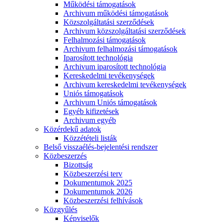
Működési támogatások
Archivum működési támogatások
Közszolgáltatási szerződések
Archivum közszolgáltatási szerződések
Felhalmozási támogatások
Archivum felhalmozási támogatások
Iparosított technológia
Archivum iparosított technológia
Kereskedelmi tevékenységek
Archivum kereskedelmi tevékenységek
Uniós támogatások
Archivum Uniós támogatások
Egyéb kifizetések
Archivum egyéb
Közérdekű adatok
Közzétételi listák
Belső visszaélés-bejelentési rendszer
Közbeszerzés
Bizottság
Közbeszerzési terv
Dokumentumok 2025
Dokumentumok 2026
Közbeszerzési felhívások
Közgyűlés
Képviselők