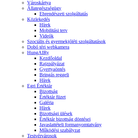
Városkártya
Állategészségügy
Ebrendészeti szolgáltatás
Közlekedés
Hírek
Mobilitási terv
Videók
Szociális és gyermekjóléti szolgáltatások
Dobó téri webkamera
HungAIRy
Kezdőoldal
Rajzpályázat
Gyertyaöntés
Bringás reggeli
Hírek
Egri Értéktár
Bizottság
Értéktár füzet
Galéria
Hírek
Bizottsági ülések
Értéktár bizottság döntései
Javaslattételi formanyomtatvány
Működési szabályzat
Testvérvárosok