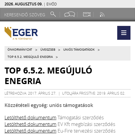
2026. AUGUSZTUS 09.
| EMŐD
>
>
>
ÖNKORMÁNYZAT
ÜVEGZSEB
UNIÓS TÁMOGATÁSOK
>
TOP 6.5.2. MEGÚJULÓ ENEGRIA
TOP 6.5.2. MEGÚJULÓ
ENEGRIA
LÉTREHOZVA: 2017. ÁPRILIS 27. | UTOLJÁRA FRISSÍTVE: 2019. ÁPRILIS 02.
Közzétételi egység: uniós támogatások
Letölthető dokumentum
Támogatási szerződés
Letölthető dokumentum
EV Kft megbízási szerződés
Letölthető dokumentum
Eu-Fire tervezési szerződés