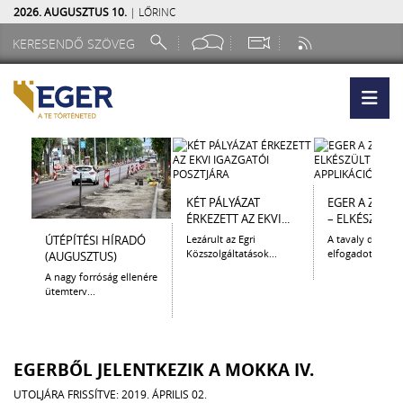
2026. AUGUSZTUS 10.
| LŐRINC
KÉT PÁLYÁZAT
EGER A ZSEB
ÉRKEZETT AZ EKVI...
– ELKÉSZÜLT A.
ÚTÉPÍTÉSI HÍRADÓ
Lezárult az Egri
A tavaly decem
Közszolgáltatások...
elfogadott Kultur
(AUGUSZTUS)
A nagy forróság ellenére
ütemterv...
EGERBŐL JELENTKEZIK A MOKKA IV.
UTOLJÁRA FRISSÍTVE: 2019. ÁPRILIS 02.