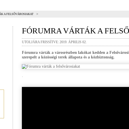
>
K A FELSŐVÁROSIAKAT
FÓRUMRA VÁRTÁK A FELS
UTOLJÁRA FRISSÍTVE: 2019. ÁPRILIS 02.
Fórumra várták a városrészben lakókat kedden a Felsőváros
szerepelt a közösségi terek állapota és a közbiztonság.
.