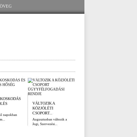
I. FOKÚ
ÚTÉ
KOSKODÁS
VÍZKORLÁTOZÁS
(AUG
VÁLTOZIK A
ÖLÉS
EGER...
Az el
KÖZJÓLÉTI
legna
Eger Megyei Jogú Város
CSOPORT...
ző napokban
Polgármestere, a...
m...
Augusztusban változik a
Jogi, Szervezési...