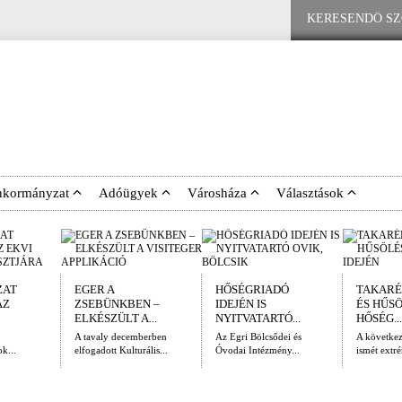
nkormányzat
Adóügyek
Városháza
Választások
ZAT
EGER A
HŐSÉGRIADÓ
TAKARÉ
AZ
ZSEBÜNKBEN –
IDEJÉN IS
ÉS HŰS
ELKÉSZÜLT A...
NYITVATARTÓ...
HŐSÉG...
A tavaly decemberben
Az Egri Bölcsődei és
A követke
k...
elfogadott Kulturális...
Óvodai Intézmény...
ismét extré