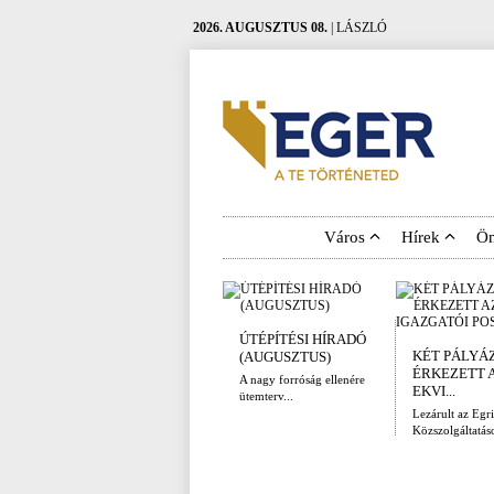
2026. AUGUSZTUS 08.
| LÁSZLÓ
Város
Hírek
Ö
ÚTÉPÍTÉSI HÍRADÓ
KÉT PÁLYÁ
(AUGUSZTUS)
ÉRKEZETT 
A nagy forróság ellenére
EKVI...
ütemterv...
Lezárult az Egri
Közszolgáltatáso