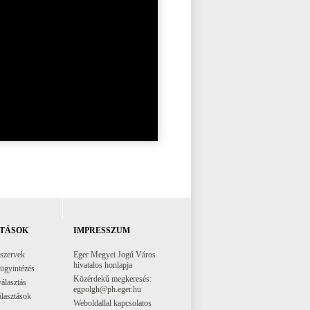
TÁSOK
IMPRESSZUM
 szervek
Eger Megyei Jogú Város
hivatalos honlapja
 ügyintézés
Közérdekű megkeresés:
választás
egpolgh@ph.eger.hu
lasztások
Weboldallal kapcsolatos