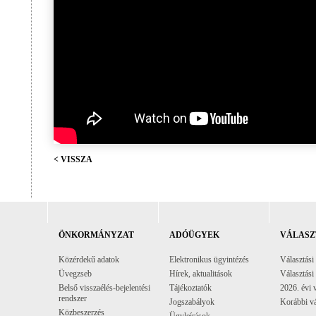
< VISSZA
ÖNKORMÁNYZAT
ADÓÜGYEK
VÁLASZ
Közérdekű adatok
Elektronikus ügyintézés
Választási
Üvegzseb
Hírek, aktualitások
Választási
Belső visszaélés-bejelentési
Tájékoztatók
2026. évi 
rendszer
Jogszabályok
Korábbi vá
Közbeszerzés