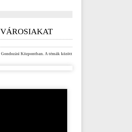
ŐVÁROSIAKAT
i Gondozási Központban. A témák között