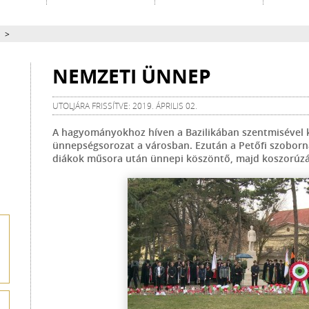
>
NEMZETI ÜNNEP
UTOLJÁRA FRISSÍTVE: 2019. ÁPRILIS 02.
A hagyományokhoz híven a Bazilikában szentmisével k
ünnepségsorozat a városban. Ezután a Petőfi szoborná
diákok műsora után ünnepi köszöntő, majd koszorúzá