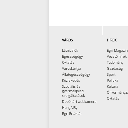
VÁROS
HÍREK
Látnivalók
Egri Magazin
Egészségügy
Vezető hírek
Oktatás
Tudomány
Városkártya
Gazdaság
Állategészségügy
Sport
Közlekedés
Politika
Szociális és
Kultúra
gyermekjóléti
Önkormányz
szolgáltatások
Oktatás
Dobó téri webkamera
HungAIRy
Egri Értéktár