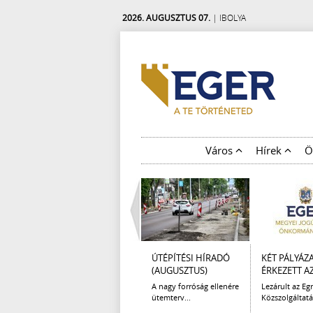
2026. AUGUSZTUS 07.
| IBOLYA
Város
Hírek
Ö
ÚTÉPÍTÉSI HÍRADÓ
KÉT PÁLYÁZ
(AUGUSZTUS)
ÉRKEZETT AZ 
A nagy forróság ellenére
Lezárult az Egr
ütemterv...
Közszolgáltatá