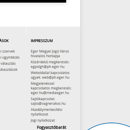
ÁSOK
IMPRESSZUM
i szervek
Eger Megyei Jogú Város
hivatalos honlapja
i ügyintézés
Közérdekű megkeresés:
 választás
egpolgh@ph.eger.hu
választások
Weboldallal kapcsolatos
ügyek: web@ph.eger.hu
Megjelenéssel
kapcsolatos megkeresés:
eger.hu@mediaeger.hu
Sajtókapcsolat:
sajto@vagnerakos.hu
Akadálymentesítési
nyilatkozat
Jogi nyilatkozat
Fogyasztóbarát