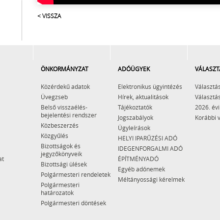
< VISSZA
ÖNKORMÁNYZAT
ADÓÜGYEK
VÁLASZT
Közérdekű adatok
Elektronikus ügyintézés
Választás
Üvegzseb
Hírek, aktualitások
Választás
Belső visszaélés-
Tájékoztatók
2026. évi
bejelentési rendszer
Jogszabályok
Korábbi 
Közbeszerzés
Ügyleírások
Közgyűlés
HELYI IPARŰZÉSI ADÓ
Bizottságok és
IDEGENFORGALMI ADÓ
jegyzőkönyveik
at
ÉPÍTMÉNYADÓ
Bizottsági ülések
Egyéb adónemek
Polgármesteri rendeletek
Méltányossági kérelmek
Polgármesteri
határozatok
Polgármesteri döntések