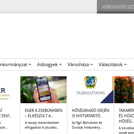
nkormányzat
Adóügyek
Városháza
Választások
AT
EGER A ZSEBÜNKBEN
HŐSÉGRIADÓ IDEJÉN
TAKARÉ
EKVI...
– ELKÉSZÜLT A...
IS NYITVATARTÓ...
ÉS HŰS
HŐSÉG..
i
A tavaly decemberben
Az Egri Bölcsődei és
sok...
elfogadott Kulturális...
Óvodai Intézmény...
A követk
ismét extr