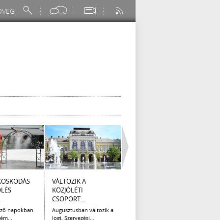
KOSKODÁS
VÁLTOZIK A
I. FOKÚ
ÚTÉP
ÖLÉS
KÖZJÓLÉTI
VÍZKORLÁTOZÁS
(AUG
.
CSOPORT...
EGER...
Az el
legna
ező napokban
Augusztusban változik a
Eger Megyei Jogú Város
ém...
Jogi, Szervezési...
Polgármestere, a...