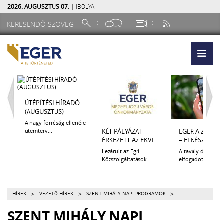
2026. AUGUSZTUS 07.
| IBOLYA
ÚTÉPÍTÉSI HÍRADÓ
(AUGUSZTUS)
A nagy forróság ellenére
ütemterv...
KÉT PÁLYÁZAT
EGER A ZSEB
ÉRKEZETT AZ EKVI...
– ELKÉSZÜLT A.
Lezárult az Egri
A tavaly decem
Közszolgáltatások...
elfogadott Kultur
>
>
>
HÍREK
VEZETŐ HÍREK
SZENT MIHÁLY NAPI PROGRAMOK
SZENT MIHÁLY NAPI