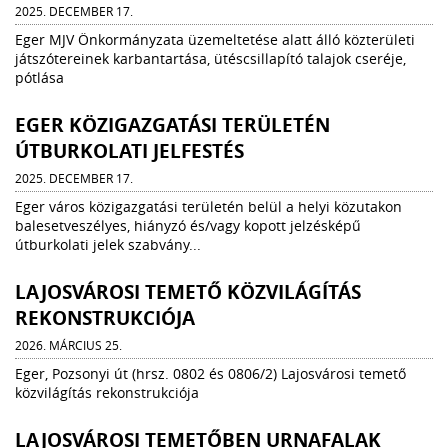
2025. DECEMBER 17.
Eger MJV Önkormányzata üzemeltetése alatt álló közterületi
játszótereinek karbantartása, ütéscsillapító talajok cseréje,
pótlása
EGER KÖZIGAZGATÁSI TERÜLETÉN
ÚTBURKOLATI JELFESTÉS
2025. DECEMBER 17.
Eger város közigazgatási területén belül a helyi közutakon
balesetveszélyes, hiányzó és/vagy kopott jelzésképű
útburkolati jelek szabvány...
LAJOSVÁROSI TEMETŐ KÖZVILÁGÍTÁS
REKONSTRUKCIÓJA
2026. MÁRCIUS 25.
Eger, Pozsonyi út (hrsz. 0802 és 0806/2) Lajosvárosi temető
közvilágítás rekonstrukciója
LAJOSVÁROSI TEMETŐBEN URNAFALAK