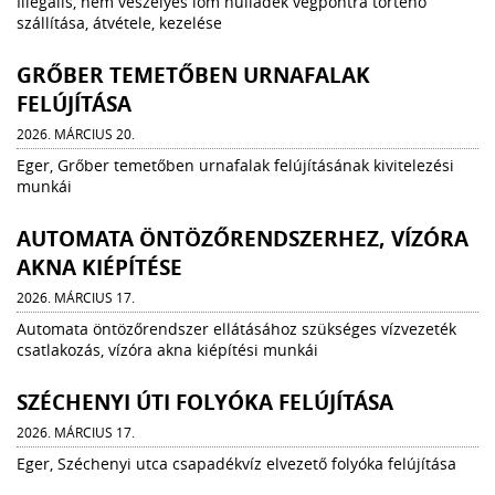
Illegális, nem veszélyes lom hulladék végpontra történő
szállítása, átvétele, kezelése
GRŐBER TEMETŐBEN URNAFALAK
FELÚJÍTÁSA
2026. MÁRCIUS 20.
Eger, Grőber temetőben urnafalak felújításának kivitelezési
munkái
AUTOMATA ÖNTÖZŐRENDSZERHEZ, VÍZÓRA
AKNA KIÉPÍTÉSE
2026. MÁRCIUS 17.
Automata öntözőrendszer ellátásához szükséges vízvezeték
csatlakozás, vízóra akna kiépítési munkái
SZÉCHENYI ÚTI FOLYÓKA FELÚJÍTÁSA
2026. MÁRCIUS 17.
Eger, Széchenyi utca csapadékvíz elvezető folyóka felújítása