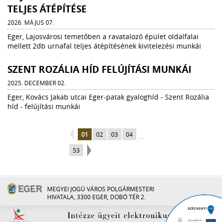
TELJES ÁTÉPÍTÉSE
2026. MÁJUS 07.
Eger, Lajosvárosi temetőben a ravatalozó épület oldalfalai
mellett 2db urnafal teljes átépítésének kivitelezési munkái
SZENT ROZÁLIA HÍD FELÚJÍTÁSI MUNKÁI
2025. DECEMBER 02.
Eger, Kovács Jakab utcai Eger-patak gyaloghíd - Szent Rozália
híd - felújítási munkái
01
02
03
04
…
53
MEGYEI JOGÚ VÁROS POLGÁRMESTERI
HIVATALA, 3300 EGER, DOBÓ TÉR 2.