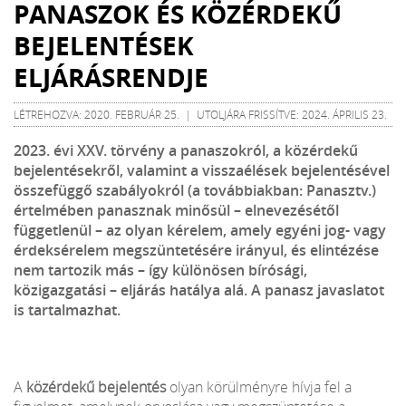
PANASZOK ÉS KÖZÉRDEKŰ
BEJELENTÉSEK
ELJÁRÁSRENDJE
LÉTREHOZVA: 2020. FEBRUÁR 25. | UTOLJÁRA FRISSÍTVE: 2024. ÁPRILIS 23.
2023. évi XXV. törvény a panaszokról, a közérdekű
bejelentésekről, valamint a visszaélések bejelentésével
összefüggő szabályokról (a továbbiakban: Panasztv.)
értelmében panasznak minősül – elnevezésétől
függetlenül – az olyan kérelem, amely egyéni jog- vagy
érdeksérelem megszüntetésére irányul, és elintézése
nem tartozik más – így különösen bírósági,
közigazgatási – eljárás hatálya alá. A panasz javaslatot
is tartalmazhat.
A
közérdekű bejelentés
olyan körülményre hívja fel a