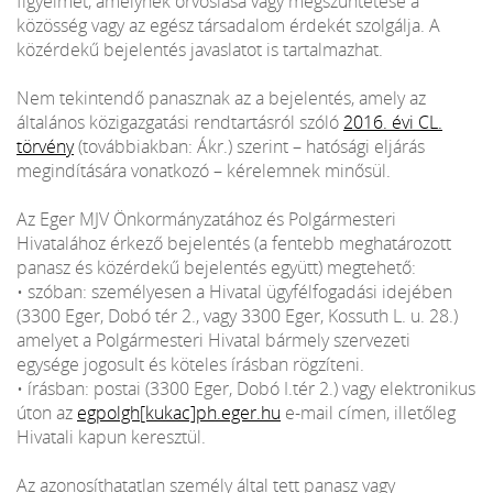
figyelmet, amelynek orvoslása vagy megszüntetése a
közösség vagy az egész társadalom érdekét szolgálja. A
közérdekű bejelentés javaslatot is tartalmazhat.
Nem tekintendő panasznak az a bejelentés, amely az
általános közigazgatási rendtartásról szóló
2016. évi CL.
törvény
(továbbiakban: Ákr.) szerint – hatósági eljárás
megindítására vonatkozó – kérelemnek minősül.
Az Eger MJV Önkormányzatához és Polgármesteri
Hivatalához érkező bejelentés (a fentebb meghatározott
panasz és közérdekű bejelentés együtt) megtehető:
• szóban: személyesen a Hivatal ügyfélfogadási idejében
(3300 Eger, Dobó tér 2., vagy 3300 Eger, Kossuth L. u. 28.)
amelyet a Polgármesteri Hivatal bármely szervezeti
egysége jogosult és köteles írásban rögzíteni.
• írásban: postai (3300 Eger, Dobó I.tér 2.) vagy elektronikus
úton az
egpolgh[kukac]ph.eger.hu
e-mail címen, illetőleg
Hivatali kapun keresztül.
Az azonosíthatatlan személy által tett panasz vagy