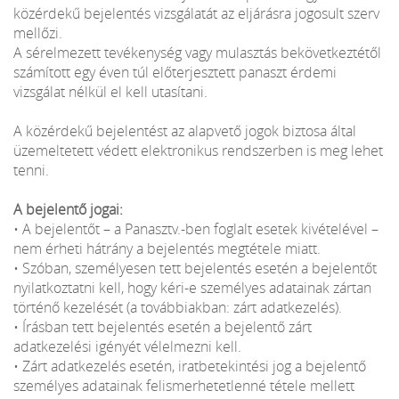
közérdekű bejelentés vizsgálatát az eljárásra jogosult szerv
mellőzi.
A sérelmezett tevékenység vagy mulasztás bekövetkeztétől
számított egy éven túl előterjesztett panaszt érdemi
vizsgálat nélkül el kell utasítani.
A közérdekű bejelentést az alapvető jogok biztosa által
üzemeltetett védett elektronikus rendszerben is meg lehet
tenni.
A bejelentő jogai:
• A bejelentőt – a Panasztv.-ben foglalt esetek kivételével –
nem érheti hátrány a bejelentés megtétele miatt.
• Szóban, személyesen tett bejelentés esetén a bejelentőt
nyilatkoztatni kell, hogy kéri-e személyes adatainak zártan
történő kezelését (a továbbiakban: zárt adatkezelés).
• Írásban tett bejelentés esetén a bejelentő zárt
adatkezelési igényét vélelmezni kell.
• Zárt adatkezelés esetén, iratbetekintési jog a bejelentő
személyes adatainak felismerhetetlenné tétele mellett