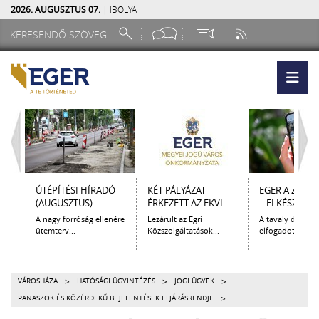
2026. AUGUSZTUS 07.
| IBOLYA
ÚTÉPÍTÉSI HÍRADÓ
KÉT PÁLYÁZAT
EGER A ZSEB
(AUGUSZTUS)
ÉRKEZETT AZ EKVI...
– ELKÉSZÜLT A.
A nagy forróság ellenére
Lezárult az Egri
A tavaly decem
ütemterv...
Közszolgáltatások...
elfogadott Kultur
>
>
>
VÁROSHÁZA
HATÓSÁGI ÜGYINTÉZÉS
JOGI ÜGYEK
>
PANASZOK ÉS KÖZÉRDEKŰ BEJELENTÉSEK ELJÁRÁSRENDJE