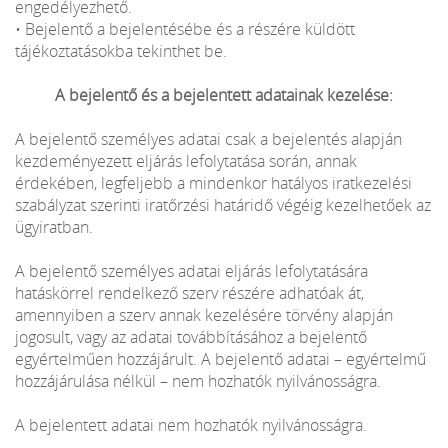
engedélyezhető.
• Bejelentő a bejelentésébe és a részére küldött
tájékoztatásokba tekinthet be.
A bejelentő és a bejelentett adatainak kezelése:
A bejelentő személyes adatai csak a bejelentés alapján
kezdeményezett eljárás lefolytatása során, annak
érdekében, legfeljebb a mindenkor hatályos iratkezelési
szabályzat szerinti iratőrzési határidő végéig kezelhetőek az
ügyiratban.
A bejelentő személyes adatai eljárás lefolytatására
hatáskörrel rendelkező szerv részére adhatóak át,
amennyiben a szerv annak kezelésére törvény alapján
jogosult, vagy az adatai továbbításához a bejelentő
egyértelműen hozzájárult. A bejelentő adatai – egyértelmű
hozzájárulása nélkül – nem hozhatók nyilvánosságra.
A bejelentett adatai nem hozhatók nyilvánosságra.