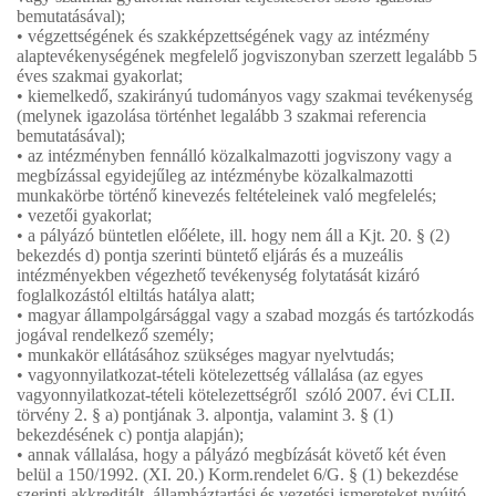
bemutatásával);
• végzettségének és szakképzettségének vagy az intézmény
alaptevékenységének megfelelő jogviszonyban szerzett legalább 5
éves szakmai gyakorlat;
• kiemelkedő, szakirányú tudományos vagy szakmai tevékenység
(melynek igazolása történhet legalább 3 szakmai referencia
bemutatásával);
• az intézményben fennálló közalkalmazotti jogviszony vagy a
megbízással egyidejűleg az intézménybe közalkalmazotti
munkakörbe történő kinevezés feltételeinek való megfelelés;
• vezetői gyakorlat;
• a pályázó büntetlen előélete, ill. hogy nem áll a Kjt. 20. § (2)
bekezdés d) pontja szerinti büntető eljárás és a muzeális
intézményekben végezhető tevékenység folytatását kizáró
foglalkozástól eltiltás hatálya alatt;
• magyar állampolgársággal vagy a szabad mozgás és tartózkodás
jogával rendelkező személy;
• munkakör ellátásához szükséges magyar nyelvtudás;
• vagyonnyilatkozat-tételi kötelezettség vállalása (az egyes
vagyonnyilatkozat-tételi kötelezettségről szóló 2007. évi CLII.
törvény 2. § a) pontjának 3. alpontja, valamint 3. § (1)
bekezdésének c) pontja alapján);
• annak vállalása, hogy a pályázó megbízását követő két éven
belül a 150/1992. (XI. 20.) Korm.rendelet 6/G. § (1) bekezdése
szerinti akkreditált, államháztartási és vezetési ismereteket nyújtó