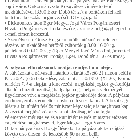
• Postai úton, 1 eredeti példányban a pályázatnak az Eger Megyei
Jogú Város Önkormányzata Közgyűlése címére történő
megküldésével (3300 Eger, Dobó tér 2.); a borítékon fel kell
tüntetni a beosztás megnevezését: DIV igazgató.
• Elektronikus úton Eger Megyei Jogú Város Polgármesteri
Hivatala Polgármesteri Iroda részére, az orosz.helga@ph.eger.hu
e-mail címen keresztül.
• Személyesen: Orosz Helga kulturális intézményi referens
részére, munkaidőben hétfőtől-csütörtökig 8.00-16.00-ig,
pénteken 8.00-12.00-ig; (Eger Megyei Jogú Város Polgármesteri
Hivatala Polgármesteri Irodája, Eger, Dobó tér 2. 56-os iroda).
A pályázat elbírálásának módja, rendje, határideje:
A pályázókat a pályázati határidő lejártát követő 21 napon belül a
Kjt. 20/A. § (6) bekezdése, valamint a 150/1992. (XI.20.) Korm.
rendelet 7. §-a alapján a kinevezési, megbízási jogkör gyakorlója
által létrehozott bizottság hallgatja meg, melynek véleményét
figyelembe véve a megbízási jogkör gyakorlója dönt. A pályázat
eredményéről az érintettek írásbeli értesítést kapnak A bizottsági
ülésre a kultúráért felelős miniszter képviselője is meghívást kap.
A vezetői megbízásról a szakmai bizottság írásba foglalt
véleményét mérlegelve és a kultúráért felelős miniszter előzetes
egyetértése megkérésével, Eger Megyei Jogú Város
Önkormányzatának Közgyűlése dönt a pályázatok benyújtását
követő első ülésén, de legkésőbb 60 napon belül.