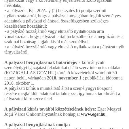
nyilatkozat vagy a követelmény teljesítéséről szóló igazolás
másolata;
• a pályázó a Kjt. 20/A. § (5) bekezdés b) pontja szerinti
nyilatkozata arról, hogy a pályázati anyagában foglalt személyes
adatainak a pályázati eljárással összefüggésben szükséges
kezeléséhez hozzájárul;
• a pályázó hozzájáruló vagy elutasító nyilatkozata arra
vonatkozóan, hogy pályázat tartalma közölhető-e a megbízón és a
szakmai bizottság tagjain kívül más személlyel;
• a pályázó hozzájáruló vagy elutasító nyilatkozata a pályázat nyílt
tárgyalásáról.
A pályázat benyújtásának határideje:
a kormányzati
személyügyi igazgatási feladatokat ellátó szerv internetes oldalán
(KOZIGALLAS.GOV.HU) történő közzétételtől számított 30
napon belül, várhatóan
2018. november 1.
; publikálási időpontja
2018. október 1.
A pályázati kiírás a munkáltató által a személyügyi központ
részére megküldött adatokat tartalmazza, így annak tartalmáért a
pályázatot kiíró szerv felel.
A pályázati kiírás további közzétételének helye:
Eger Megyei
Jogú Város Önkormányzatának honlapja:
www.eger.hu
.
A pályázat benyújtásának módja: