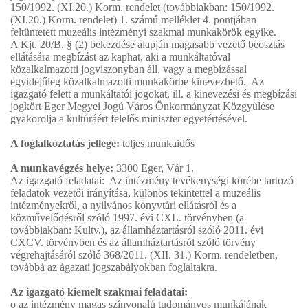
150/1992. (XI.20.) Korm. rendelet (továbbiakban: 150/1992.
(XI.20.) Korm. rendelet) 1. számú melléklet 4. pontjában
feltüntetett muzeális intézményi szakmai munkakörök egyike.
A Kjt. 20/B. § (2) bekezdése alapján magasabb vezető beosztás
ellátására megbízást az kaphat, aki a munkáltatóval
közalkalmazotti jogviszonyban áll, vagy a megbízással
egyidejűleg közalkalmazotti munkakörbe kinevezhető. Az
igazgató felett a munkáltatói jogokat, ill. a kinevezési és megbízási
jogkört Eger Megyei Jogú Város Önkormányzat Közgyűlése
gyakorolja a kultúráért felelős miniszter egyetértésével.
A foglalkoztatás jellege:
teljes munkaidős
A munkavégzés helye:
3300 Eger, Vár 1.
Az igazgató feladatai: Az intézmény tevékenységi körébe tartozó
feladatok vezetői irányítása, különös tekintettel a muzeális
intézményekről, a nyilvános könyvtári ellátásról és a
közművelődésről szóló 1997. évi CXL. törvényben (a
továbbiakban: Kultv.), az államháztartásról szóló 2011. évi
CXCV. törvényben és az államháztartásról szóló törvény
végrehajtásáról szóló 368/2011. (XII. 31.) Korm. rendeletben,
továbbá az ágazati jogszabályokban foglaltakra.
Az igazgató kiemelt szakmai feladatai:
o az intézmény magas színvonalú tudományos munkájának