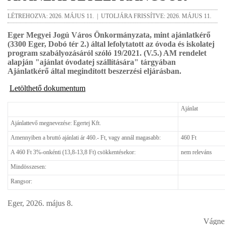
LÉTREHOZVA: 2026. MÁJUS 11. | UTOLJÁRA FRISSÍTVE: 2026. MÁJUS 11.
Eger Megyei Jogú Város Önkormányzata, mint ajánlatkérő
(3300 Eger, Dobó tér 2.) által lefolytatott az óvoda és iskolatej
program szabályozásáról szóló 19/2021. (V.5.) AM rendelet
alapján "ajánlat óvodatej szállítására" tárgyában
Ajánlatkérő által megindított beszerzési eljárásban.
Letölthető dokumentum
Ajánlat
Ajánlattevő megnevezése: Egertej Kft.
Amennyiben a bruttó ajánlati ár 460.- Ft, vagy annál magasabb:
460 Ft
A 460 Ft 3%-onkénti (13,8-13,8 Ft) csökkentésekor:
nem releváns
Mindösszesen:
Rangsor:
Eger, 2026. május 8.
Vágne