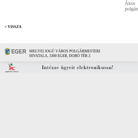
Ákos
polgár
< VISSZA
MEGYEI JOGÚ VÁROS POLGÁRMESTERI
HIVATALA, 3300 EGER, DOBÓ TÉR 2.