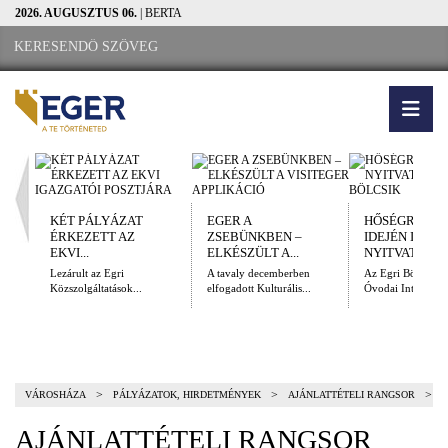
2026. AUGUSZTUS 06.
| BERTA
KÉT PÁLYÁZAT
EGER A
HŐSÉGRIADÓ
ÉRKEZETT AZ
ZSEBÜNKBEN –
IDEJÉN IS
EKVI...
ELKÉSZÜLT A...
NYITVATARTÓ.
Lezárult az Egri
A tavaly decemberben
Az Egri Bölcsődei
Közszolgáltatások...
elfogadott Kulturális...
Óvodai Intézmény
>
>
>
VÁROSHÁZA
PÁLYÁZATOK, HIRDETMÉNYEK
AJÁNLATTÉTELI RANGSOR
AJÁNLATTÉTELI RANGSOR