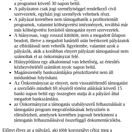
a programot követő 30 napon belül.
A pályázaton csak jogi személyiséggel rendelkező civil
szervezetek, egyházi jogi személyek vehetnek részt.
A pályázat keretében nem támogathatók a profitorientált
programok, valamint költségvetési intézmények, továbbá már
más költségvetési forrásból támogatást nyert szervezetek.
A hiányosan, vagy rosszul kitöltött, nem a megadott űrlapon
beadott, illetve a megadott határidő után beérkezett pályázatok
az elbírálásnál nem vehetők figyelembe, valamint azok a
pályázók, akik a korábban elnyert pályázati támogatással nem
számoltak el az önkormányzat felé.
Hiánypótlásra egy alkalommal van lehetőség, az értesítés
kézhezvételétől számított nyolc napon belül.
Magánszemély bankszámlájára pénzkifizetést nem áll
módunkban folyósítani.
Az Önkormányzat az elnyert, nem visszatérítendő támogatást
a szerződés mindkét fél részéről történt aláírását követő 15
banki napon belül egy összegben utalja át a pályázó által
megadott bankszámlára.
az Önkormányzat a támogatás szabályszerű felhasználását a
támogatási program megvalósításának helyszínén is
ellenőrizheti, amelynek keretében jogosult betekinteni a
támogatás felhasználásával összefüggő dokumentációkba.
Előnyt élvez az a pályázó, aki több korosztályt céloz meg a