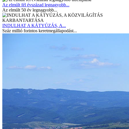
Az elmúlt fél évszázad legnagyobb...
Az elmúlt 50 év legnagyobb...
INDULHAT A KÁTYÚZÁS, A...
Száz millió forintos keretmegállapodást...