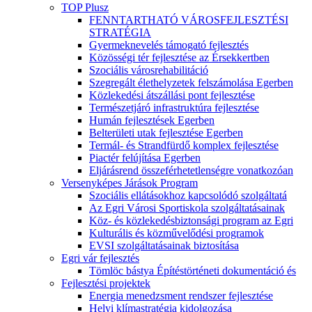
TOP Plusz
FENNTARTHATÓ VÁROSFEJLESZTÉSI
STRATÉGIA
Gyermeknevelés támogató fejlesztés
Közösségi tér fejlesztése az Érsekkertben
Szociális városrehabilitáció
Szegregált élethelyzetek felszámolása Egerben
Közlekedési átszállási pont fejlesztése
Természetjáró infrastruktúra fejlesztése
Humán fejlesztések Egerben
Belterületi utak fejlesztése Egerben
Termál- és Strandfürdő komplex fejlesztése
Piactér felújítása Egerben
Eljárásrend összeférhetetlenségre vonatkozóan
Versenyképes Járások Program
Szociális ellátásokhoz kapcsolódó szolgáltatá
Az Egri Városi Sportiskola szolgáltatásainak
Köz- és közlekedésbiztonsági program az Egri
Kulturális és közművelődési programok
EVSI szolgáltatásainak biztosítása
Egri vár fejlesztés
Tömlöc bástya Építéstörténeti dokumentáció és
Fejlesztési projektek
Energia menedzsment rendszer fejlesztése
Helyi klímastratégia kidolgozása