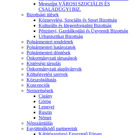
Megszűnt VÁROSI SZOCIÁLIS ÉS
CSALÁDÜGYI BIZ.
Bizottsági ülések
Köznevelési, Szociális és Sport Bizottság
Kulturális és Idegenforgalmi Bizottság
Pénzügyi, Gazdálkodási és Ügyrendi Bizottság
Urbanisztikai Bizottság
Polgármesteri rendeletek
Polgármesteri határozatok
Polgármesteri döntések
Önkormányzati társaságok
Kistérségi társulás
Önkormányzati alapítványok
Költségvetési szervek
Közszolgáltatás
Koncepciók
Nemzetiségek
Cigány
Görög
Lengyel
Ruszin
Német
Népszámlálás
Együttműködő partnereink
Kábítószerügyi Egyeztető Fórum