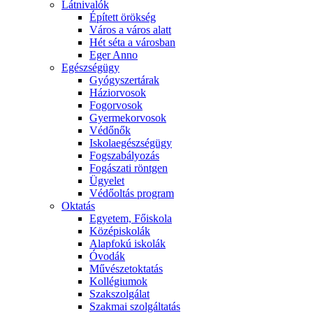
Látnivalók
Épített örökség
Város a város alatt
Hét séta a városban
Eger Anno
Egészségügy
Gyógyszertárak
Háziorvosok
Fogorvosok
Gyermekorvosok
Védőnők
Iskolaegészségügy
Fogszabályozás
Fogászati röntgen
Ügyelet
Védőoltás program
Oktatás
Egyetem, Főiskola
Középiskolák
Alapfokú iskolák
Óvodák
Művészetoktatás
Kollégiumok
Szakszolgálat
Szakmai szolgáltatás