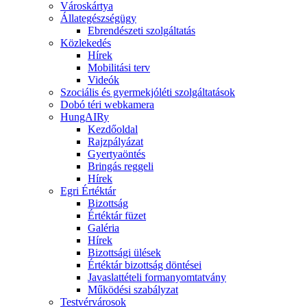
Városkártya
Állategészségügy
Ebrendészeti szolgáltatás
Közlekedés
Hírek
Mobilitási terv
Videók
Szociális és gyermekjóléti szolgáltatások
Dobó téri webkamera
HungAIRy
Kezdőoldal
Rajzpályázat
Gyertyaöntés
Bringás reggeli
Hírek
Egri Értéktár
Bizottság
Értéktár füzet
Galéria
Hírek
Bizottsági ülések
Értéktár bizottság döntései
Javaslattételi formanyomtatvány
Működési szabályzat
Testvérvárosok