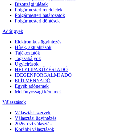
Bizottsági ülések
Polgármesteri rendeletek
Polgármesteri határozatok
Polgármesteri döntések
Adóügyek
Elektronikus ügyintézés
Hírek, aktualitások
Tájékoztatók
Jogszabályok
Ügyleírások
HELYI IPARŰZÉSI ADÓ
IDEGENFORGALMI ADÓ
ÉPÍTMÉNYADÓ
Egyéb adónemek
Méltányossági kérelmek
Választások
Választási szervek
Választási ügyintézés
2026. évi választás
Korábbi választások