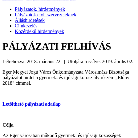
Pályázatok, hirdetmények
Pályázatok civil szervezeteknek
Álláshirdetések
Címkezelés
Közérdekű hirdetmények
PÁLYÁZATI FELHÍVÁS
Létrehozva: 2018. március 22. | Utoljára frissítve: 2019. április 02.
Eger Megyei Jogú Város Önkormányzata Városimázs Bizottsága
pályázatot hirdet a gyermek- és ifjúsági korosztály részére „Előny
2018" címmel.
Letölthető pályázati adatlap
Célja
Az Eger városában működő gyermek- és ifjúsági közösségek