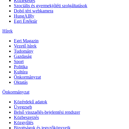
Közlekedés
Szociális és gyermekjóléti szolgáltatások
Dobó téri webkamera
HungAIRy
Egri Értéktár
Hírek
Egri Magazin
Vezető hírek
Tudomány
Gazdaság
Sport
Politika
Kultúra
Önkormányzat
Oktatás
Önkormányzat
Közérdekű adatok
Üvegzseb
Belső visszaélés-bejelentési rendszer
Közbeszerzés
Közgyűlés
Bizottságok és jegyzőkönyveik