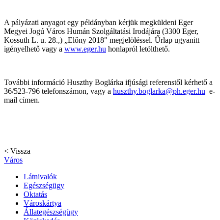
A pályázati anyagot egy példányban kérjük megküldeni Eger
Megyei Jogú Város Humán Szolgáltatási Irodájára (3300 Eger,
Kossuth L. u. 28.,) „Előny 2018" megjelöléssel. Űrlap ugyanitt
igényelhető vagy a
www.eger.hu
honlapról letölthető.
További információ Huszthy Boglárka ifjúsági referenstől kérhető a
36/523-796 telefonszámon, vagy a
huszthy.boglarka@ph.eger.hu
e-
mail címen.
< Vissza
Város
Látnivalók
Egészségügy
Oktatás
Városkártya
Állategészségügy