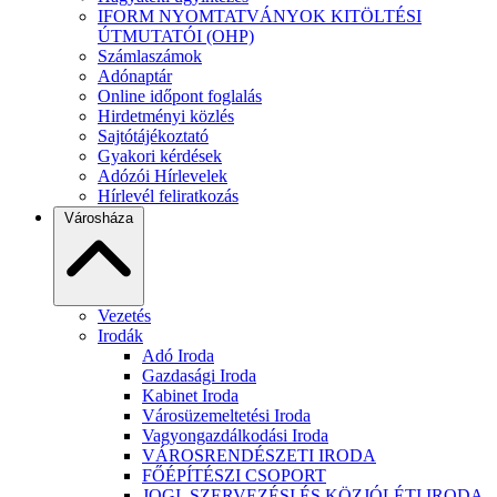
IFORM NYOMTATVÁNYOK KITÖLTÉSI
ÚTMUTATÓI (OHP)
Számlaszámok
Adónaptár
Online időpont foglalás
Hirdetményi közlés
Sajtótájékoztató
Gyakori kérdések
Adózói Hírlevelek
Hírlevél feliratkozás
Városháza
Vezetés
Irodák
Adó Iroda
Gazdasági Iroda
Kabinet Iroda
Városüzemeltetési Iroda
Vagyongazdálkodási Iroda
VÁROSRENDÉSZETI IRODA
FŐÉPÍTÉSZI CSOPORT
JOGI, SZERVEZÉSI ÉS KÖZJÓLÉTI IRODA