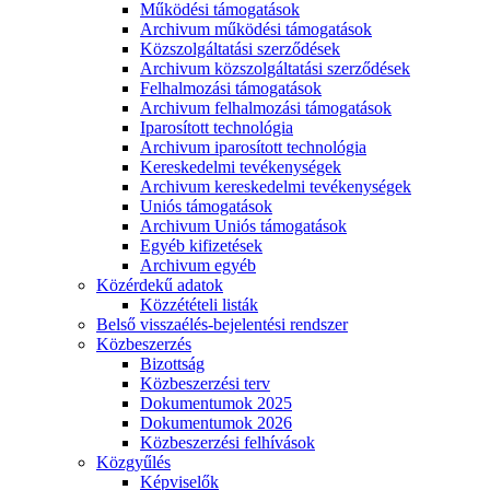
Működési támogatások
Archivum működési támogatások
Közszolgáltatási szerződések
Archivum közszolgáltatási szerződések
Felhalmozási támogatások
Archivum felhalmozási támogatások
Iparosított technológia
Archivum iparosított technológia
Kereskedelmi tevékenységek
Archivum kereskedelmi tevékenységek
Uniós támogatások
Archivum Uniós támogatások
Egyéb kifizetések
Archivum egyéb
Közérdekű adatok
Közzétételi listák
Belső visszaélés-bejelentési rendszer
Közbeszerzés
Bizottság
Közbeszerzési terv
Dokumentumok 2025
Dokumentumok 2026
Közbeszerzési felhívások
Közgyűlés
Képviselők