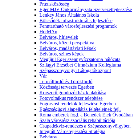
Praxisközösség
Eger MJV Önkormányzata Szervezetfejlesztése
Lenkey János Általános Iskola
Bölcsődék infrastrukturális fejlesztése
Fenntartható városfejlesztési programok
HerMAn
Belváros, hírlevelek
Belváros, közeli perspektíva
Belváros, madártávlati képek
Belváros, színes képek
Megújul Eger szennyvízcsatorna-hálózata
Szilágyi Erzsébet Gimnázium Kollégiuma
Szépasszonyvölgyi Látogatóközpont
Vár
Termálfürdő és Törökfürdő
Közösségi tervezés Egerben
Korszerű gondozói ház kialakítása
Fotovoltaikus rendszer telepítése
Fogorvosi rendelők fejlesztése Egerben
Egészségügyi alapellátás feltételeinek fejl.
Roma emberek fogl. a Benedek Elek Óvodában
Szala városrész szociális rehabilitációja
Csapadékvíz-rendezés a Szépasszonyvölgyben
Integrált Városfejlesztési Stratégia
Belváros