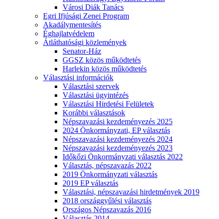
Városi Diák Tanács
Egri Ifjúsági Zenei Program
Akadálymentesítés
Éghajlatvédelem
Átláthatósági közlemények
Senator-Ház
GGSZ közös működtetés
Harlekin közös működtetés
Választási információk
Választási szervek
Választási ügyintézés
Választási Hirdetési Felületek
Korábbi választások
Népszavazási kezdeményezés 2025
2024 Önkormányzati, EP választás
Népszavazási kezdeményezés 2024
Népszavazási kezdeményezés 2023
Időkőzi Önkormányzati választás 2022
Választás, népszavazás 2022
2019 Önkormányzati választás
2019 EP választás
Választási, népszavazási hirdetmények 2019
2018 országgyűlési választás
Országos Népszavazás 2016
Választás 2014