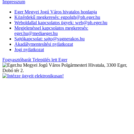
Impresszum
Eger Megyei Jogú Város hivatalos honlapja
Közérdekű megkeresés: egpolgh@ph.eger.hu
Weboldallal kapcsolatos ügyek: web@ph.eger.hu
Megjelenéssel kapcsolatos megkeresés:
eger.hu@mediaeger.hu
Sajtókapcsolat: sajto@vagnerakos.hu
Akadálymentesítési nyilatkozat
Jogi nyilatkozat
Fogyasztóbarát Település lett Eger
Megyei Jogú Város Polgármesteri Hivatala, 3300 Eger,
Dobó tér 2.