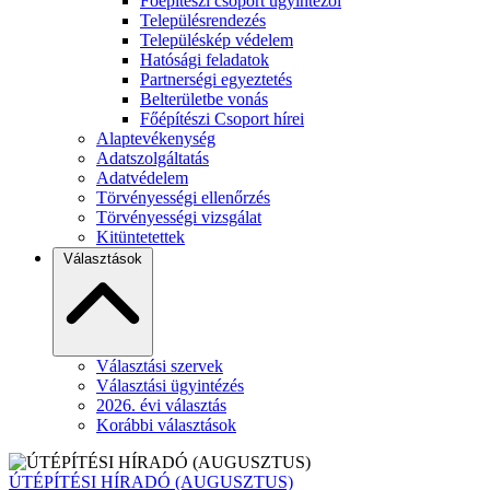
Főépítészi csoport ügyintézői
Településrendezés
Településkép védelem
Hatósági feladatok
Partnerségi egyeztetés
Belterületbe vonás
Főépítészi Csoport hírei
Alaptevékenység
Adatszolgáltatás
Adatvédelem
Törvényességi ellenőrzés
Törvényességi vizsgálat
Kitüntetettek
Választások
Választási szervek
Választási ügyintézés
2026. évi választás
Korábbi választások
ÚTÉPÍTÉSI HÍRADÓ (AUGUSZTUS)