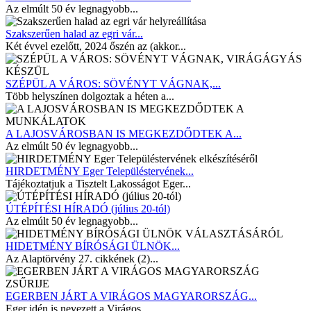
Az elmúlt 50 év legnagyobb...
Szakszerűen halad az egri vár...
Két évvel ezelőtt, 2024 őszén az (akkor...
SZÉPÜL A VÁROS: SÖVÉNYT VÁGNAK,...
Több helyszínen dolgoztak a héten a...
A LAJOSVÁROSBAN IS MEGKEZDŐDTEK A...
Az elmúlt 50 év legnagyobb...
HIRDETMÉNY Eger Településtervének...
Tájékoztatjuk a Tisztelt Lakosságot Eger...
ÚTÉPÍTÉSI HÍRADÓ (július 20-tól)
Az elmúlt 50 év legnagyobb...
HIDETMÉNY BÍRÓSÁGI ÜLNÖK...
Az Alaptörvény 27. cikkének (2)...
EGERBEN JÁRT A VIRÁGOS MAGYARORSZÁG...
Eger idén is nevezett a Virágos...