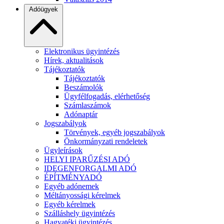
Adóügyek
Elektronikus ügyintézés
Hírek, aktualitások
Tájékoztatók
Tájékoztatók
Beszámolók
Ügyfélfogadás, elérhetőség
Számlaszámok
Adónaptár
Jogszabályok
Törvények, egyéb jogszabályok
Önkormányzati rendeletek
Ügyleírások
HELYI IPARŰZÉSI ADÓ
IDEGENFORGALMI ADÓ
ÉPÍTMÉNYADÓ
Egyéb adónemek
Méltányossági kérelmek
Egyéb kérelmek
Szálláshely ügyintézés
Hagyatéki ügyintézés