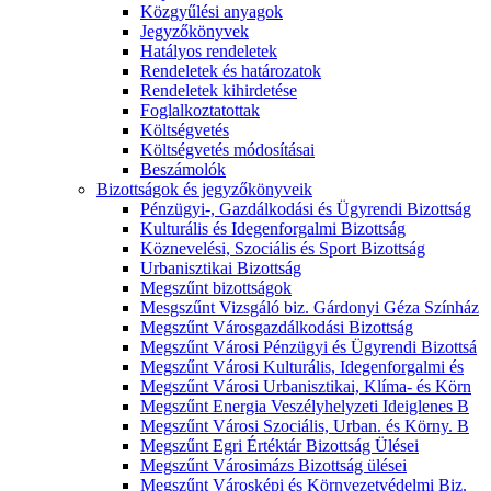
Közgyűlési anyagok
Jegyzőkönyvek
Hatályos rendeletek
Rendeletek és határozatok
Rendeletek kihirdetése
Foglalkoztatottak
Költségvetés
Költségvetés módosításai
Beszámolók
Bizottságok és jegyzőkönyveik
Pénzügyi-, Gazdálkodási és Ügyrendi Bizottság
Kulturális és Idegenforgalmi Bizottság
Köznevelési, Szociális és Sport Bizottság
Urbanisztikai Bizottság
Megszűnt bizottságok
Mesgszűnt Vizsgáló biz. Gárdonyi Géza Színház
Megszűnt Városgazdálkodási Bizottság
Megszűnt Városi Pénzügyi és Ügyrendi Bizottsá
Megszűnt Városi Kulturális, Idegenforgalmi és
Megszűnt Városi Urbanisztikai, Klíma- és Körn
Megszűnt Energia Veszélyhelyzeti Ideiglenes B
Megszűnt Városi Szociális, Urban. és Körny. B
Megszűnt Egri Értéktár Bizottság Ülései
Megszűnt Városimázs Bizottság ülései
Megszűnt Városképi és Környezetvédelmi Biz.