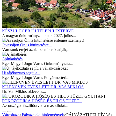
KÉSZÜL EGER ÚJ TELEPÜLÉSTERVE
A magyar önkormányzatoknak 2027. július...
Javasoljon Ön is kitüntetésre...
Városunk erejét azok az emberek adják,...
Ajánlatkérés
Eger Megyei Jogú Város Önkormányzata...
Új tájékoztató segíti a...
Eger Megyei Jogú Város Polgármesteri...
KILENCVEN ÉVES LETT DR. VAS MIKLÓS
Dr. Vas Miklós okleveles...
FOKOZÓDIK A HŐSÉG ÉS TILOS TÜZET...
Az országos tisztifőorvos a másodfokú...
Városháza
>
Pályázatok, hirdetmények
>
PÁLYÁZATI FELHÍVÁS
>