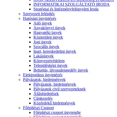
INFORMATIKAI SZOLGÁLTATÓ IRODA
Stratégiai és Intézményfelügyeleti Iroda
Szervezeti felépítés
Hatósági ügyintézés
Adó ügyek
Anyakönyvi ügyek
Hagyatéki ügyek
Közterületi ügyek
Jogi ügyek
Szociális ügyek
Ipari, kereskedelmi ügyek
Lakásügyek
Környezetvédelem
Településképi ügyek
Behajtás, útvonalengedély ügyek
Elektronikus ügyintézés
Pályázatok, hirdetmények
Pályázatok, hirdetmények
Pályázatok civil szervezeteknek
Álláshirdetések
Címkezelés
Közérdekű hirdetmények
Főépítészi Csoport
Főépítészi csoport ügyrendje