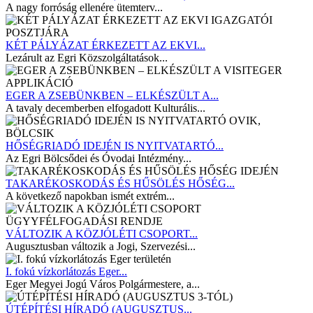
A nagy forróság ellenére ütemterv...
KÉT PÁLYÁZAT ÉRKEZETT AZ EKVI...
Lezárult az Egri Közszolgáltatások...
EGER A ZSEBÜNKBEN – ELKÉSZÜLT A...
A tavaly decemberben elfogadott Kulturális...
HŐSÉGRIADÓ IDEJÉN IS NYITVATARTÓ...
Az Egri Bölcsődei és Óvodai Intézmény...
TAKARÉKOSKODÁS ÉS HŰSÖLÉS HŐSÉG...
A következő napokban ismét extrém...
VÁLTOZIK A KÖZJÓLÉTI CSOPORT...
Augusztusban változik a Jogi, Szervezési...
I. fokú vízkorlátozás Eger...
Eger Megyei Jogú Város Polgármestere, a...
ÚTÉPÍTÉSI HÍRADÓ (AUGUSZTUS...