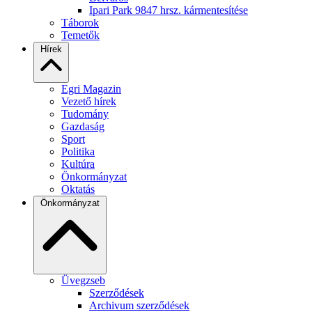
Ipari Park 9847 hrsz. kármentesítése
Táborok
Temetők
Hírek
Egri Magazin
Vezető hírek
Tudomány
Gazdaság
Sport
Politika
Kultúra
Önkormányzat
Oktatás
Önkormányzat
Üvegzseb
Szerződések
Archivum szerződések