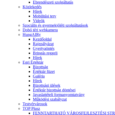
Ebrendészeti szolgáltatás
Közlekedés
Hírek
Mobilitási terv
Videók
Szociális és gyermekjóléti szolgáltatások
Dobó téri webkamera
HungAIRy
Kezdőoldal
Rajzpályázat
Gyertyaöntés
Bringás reggeli
Hírek
Egri Értéktár
Bizottság
Értéktár füzet
Galéria
Hírek
Bizottsági ülések
Értéktár bizottság döntései
Javaslattételi formanyomtatvány
Működési szabályzat
Testvérvárosok
TOP Plusz
FENNTARTHATÓ VÁROSFEJLESZTÉSI ST