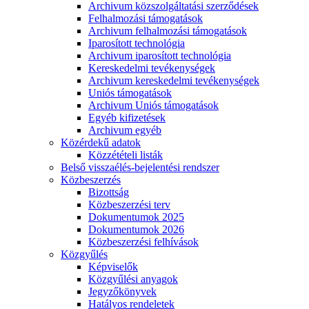
Archivum közszolgáltatási szerződések
Felhalmozási támogatások
Archivum felhalmozási támogatások
Iparosított technológia
Archivum iparosított technológia
Kereskedelmi tevékenységek
Archivum kereskedelmi tevékenységek
Uniós támogatások
Archivum Uniós támogatások
Egyéb kifizetések
Archivum egyéb
Közérdekű adatok
Közzétételi listák
Belső visszaélés-bejelentési rendszer
Közbeszerzés
Bizottság
Közbeszerzési terv
Dokumentumok 2025
Dokumentumok 2026
Közbeszerzési felhívások
Közgyűlés
Képviselők
Közgyűlési anyagok
Jegyzőkönyvek
Hatályos rendeletek