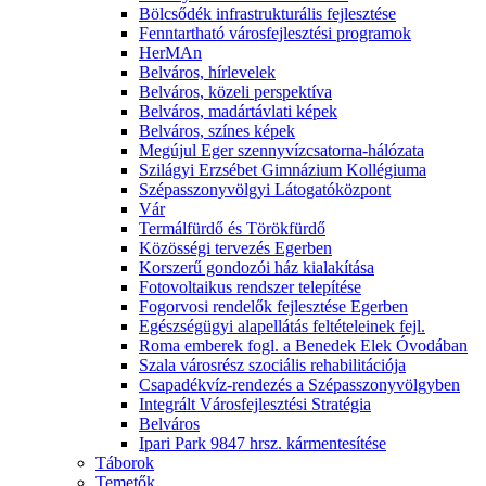
Bölcsődék infrastrukturális fejlesztése
Fenntartható városfejlesztési programok
HerMAn
Belváros, hírlevelek
Belváros, közeli perspektíva
Belváros, madártávlati képek
Belváros, színes képek
Megújul Eger szennyvízcsatorna-hálózata
Szilágyi Erzsébet Gimnázium Kollégiuma
Szépasszonyvölgyi Látogatóközpont
Vár
Termálfürdő és Törökfürdő
Közösségi tervezés Egerben
Korszerű gondozói ház kialakítása
Fotovoltaikus rendszer telepítése
Fogorvosi rendelők fejlesztése Egerben
Egészségügyi alapellátás feltételeinek fejl.
Roma emberek fogl. a Benedek Elek Óvodában
Szala városrész szociális rehabilitációja
Csapadékvíz-rendezés a Szépasszonyvölgyben
Integrált Városfejlesztési Stratégia
Belváros
Ipari Park 9847 hrsz. kármentesítése
Táborok
Temetők