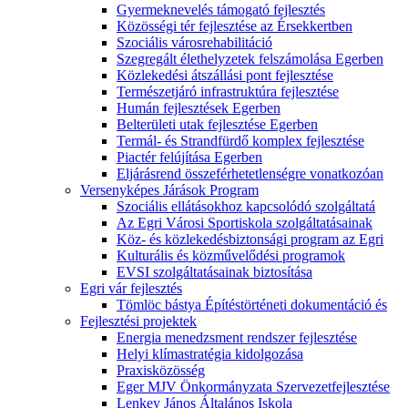
Gyermeknevelés támogató fejlesztés
Közösségi tér fejlesztése az Érsekkertben
Szociális városrehabilitáció
Szegregált élethelyzetek felszámolása Egerben
Közlekedési átszállási pont fejlesztése
Természetjáró infrastruktúra fejlesztése
Humán fejlesztések Egerben
Belterületi utak fejlesztése Egerben
Termál- és Strandfürdő komplex fejlesztése
Piactér felújítása Egerben
Eljárásrend összeférhetetlenségre vonatkozóan
Versenyképes Járások Program
Szociális ellátásokhoz kapcsolódó szolgáltatá
Az Egri Városi Sportiskola szolgáltatásainak
Köz- és közlekedésbiztonsági program az Egri
Kulturális és közművelődési programok
EVSI szolgáltatásainak biztosítása
Egri vár fejlesztés
Tömlöc bástya Építéstörténeti dokumentáció és
Fejlesztési projektek
Energia menedzsment rendszer fejlesztése
Helyi klímastratégia kidolgozása
Praxisközösség
Eger MJV Önkormányzata Szervezetfejlesztése
Lenkey János Általános Iskola