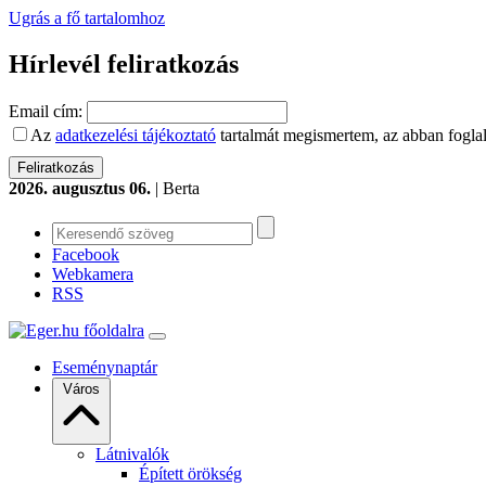
Ugrás a fő tartalomhoz
Hírlevél feliratkozás
Email cím:
Az
adatkezelési tájékoztató
tartalmát megismertem, az abban foglal
2026. augusztus 06.
| Berta
Facebook
Webkamera
RSS
Eseménynaptár
Város
Látnivalók
Épített örökség