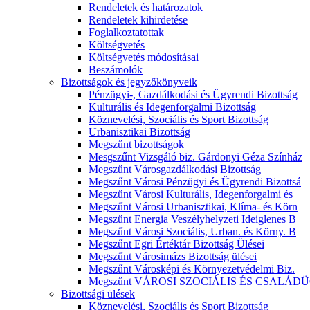
Rendeletek és határozatok
Rendeletek kihirdetése
Foglalkoztatottak
Költségvetés
Költségvetés módosításai
Beszámolók
Bizottságok és jegyzőkönyveik
Pénzügyi-, Gazdálkodási és Ügyrendi Bizottság
Kulturális és Idegenforgalmi Bizottság
Köznevelési, Szociális és Sport Bizottság
Urbanisztikai Bizottság
Megszűnt bizottságok
Mesgszűnt Vizsgáló biz. Gárdonyi Géza Színház
Megszűnt Városgazdálkodási Bizottság
Megszűnt Városi Pénzügyi és Ügyrendi Bizottsá
Megszűnt Városi Kulturális, Idegenforgalmi és
Megszűnt Városi Urbanisztikai, Klíma- és Körn
Megszűnt Energia Veszélyhelyzeti Ideiglenes B
Megszűnt Városi Szociális, Urban. és Körny. B
Megszűnt Egri Értéktár Bizottság Ülései
Megszűnt Városimázs Bizottság ülései
Megszűnt Városképi és Környezetvédelmi Biz.
Megszűnt VÁROSI SZOCIÁLIS ÉS CSALÁDÜ
Bizottsági ülések
Köznevelési, Szociális és Sport Bizottság