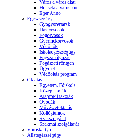
Város a város alatt
Hét séta a városban
Eger Anno
Egészségügy
Gyógyszertárak
Háziorvosok
Fogorvosok
Gyermekorvosok
Védőnők
Iskolaegészségügy
Fogszabályozás
Fogászati röntgen
Ügyelet
Védőoltás program
Oktatás
Egyetem, Főiskola
Középiskolák
Alapfokú iskolák
Óvodák
Művészetoktatás
Kollégiumok
Szakszolgálat
Szakmai szolgáltatás
Városkártya
Állategészségügy