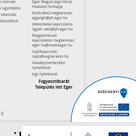
i szervek
Eger Megyei Jogú Város
hivatalos honlapja
i ügyintézés
Közérdekű megkeresés:
 választás
egpolgh@ph.eger.hu
választások
Weboldallal kapcsolatos
ügyek: web@ph.eger.hu
Megjelenéssel
kapcsolatos megkeresés:
eger.hu@mediaeger.hu
Sajtókapcsolat:
sajto@vagnerakos.hu
Akadálymentesítési
nyilatkozat
Jogi nyilatkozat
Fogyasztóbarát
Település lett Eger
 2.