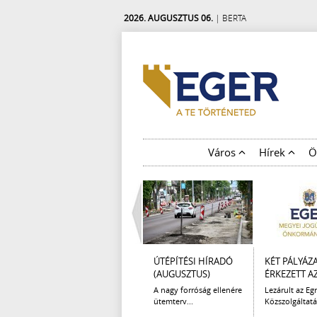
2026. AUGUSZTUS 06.
| BERTA
Város
Hírek
Ö
ÚTÉPÍTÉSI HÍRADÓ
KÉT PÁLYÁZ
(AUGUSZTUS)
ÉRKEZETT AZ 
A nagy forróság ellenére
Lezárult az Egr
ütemterv...
Közszolgáltatá