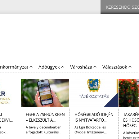
nkormányzat
Adóügyek
Városháza
Választások
AT
EGER A ZSEBÜNKBEN
HŐSÉGRIADÓ IDEJÉN
TAKARÉ
EKVI...
– ELKÉSZÜLT A...
IS NYITVATARTÓ...
ÉS HŰS
HŐSÉG..
i
A tavaly decemberben
Az Egri Bölcsődei és
sok...
elfogadott Kulturális...
Óvodai Intézmény...
A követk
ismét extr