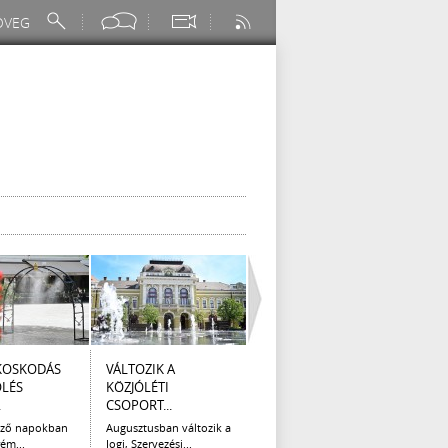
KOSKODÁS
VÁLTOZIK A
I. FOKÚ
ÚTÉP
ÖLÉS
KÖZJÓLÉTI
VÍZKORLÁTOZÁS
(AUG
.
CSOPORT...
EGER...
Az el
legna
ező napokban
Augusztusban változik a
Eger Megyei Jogú Város
ém...
Jogi, Szervezési...
Polgármestere, a...