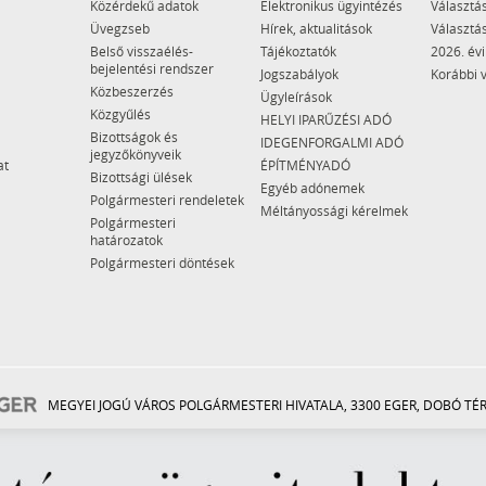
Közérdekű adatok
Elektronikus ügyintézés
Választás
Üvegzseb
Hírek, aktualitások
Választás
Belső visszaélés-
Tájékoztatók
2026. évi
bejelentési rendszer
Jogszabályok
Korábbi 
Közbeszerzés
Ügyleírások
Közgyűlés
HELYI IPARŰZÉSI ADÓ
Bizottságok és
IDEGENFORGALMI ADÓ
jegyzőkönyveik
at
ÉPÍTMÉNYADÓ
Bizottsági ülések
Egyéb adónemek
Polgármesteri rendeletek
Méltányossági kérelmek
Polgármesteri
határozatok
Polgármesteri döntések
MEGYEI JOGÚ VÁROS POLGÁRMESTERI HIVATALA, 3300 EGER, DOBÓ TÉR