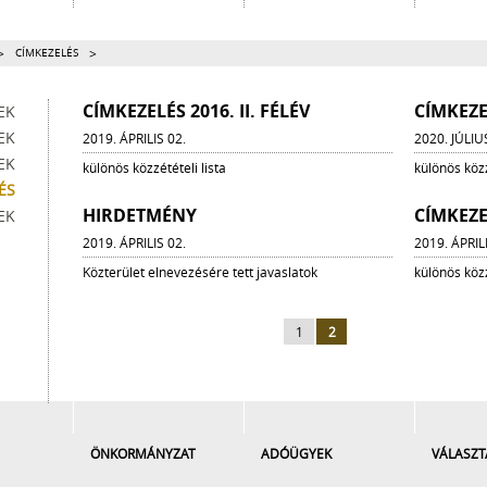
>
>
CÍMKEZELÉS
CÍMKEZELÉS 2016. II. FÉLÉV
CÍMKEZEL
EK
EK
2019. ÁPRILIS 02.
2020. JÚLIU
EK
különös közzétételi lista
különös közz
ÉS
HIRDETMÉNY
CÍMKEZE
EK
2019. ÁPRILIS 02.
2019. ÁPRIL
Közterület elnevezésére tett javaslatok
különös közz
1
2
ÖNKORMÁNYZAT
ADÓÜGYEK
VÁLASZT