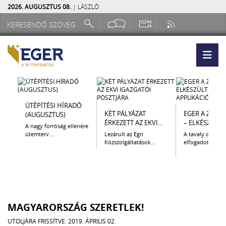
2026. AUGUSZTUS 08.
| LÁSZLÓ
ÚTÉPÍTÉSI HÍRADÓ
KÉT PÁLYÁZAT
EGER A ZSEB
(AUGUSZTUS)
ÉRKEZETT AZ EKVI...
– ELKÉSZÜLT A.
A nagy forróság ellenére
ütemterv...
Lezárult az Egri
A tavaly decem
Közszolgáltatások...
elfogadott Kultur
MAGYARORSZÁG SZERETLEK!
UTOLJÁRA FRISSÍTVE: 2019. ÁPRILIS 02.