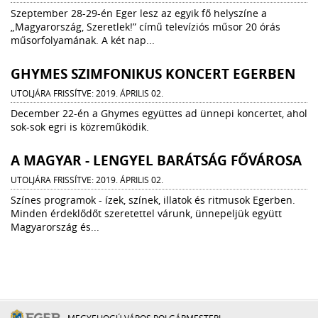
Szeptember 28-29-én Eger lesz az egyik fő helyszíne a
„Magyarország, Szeretlek!” című televíziós műsor 20 órás
műsorfolyamának. A két nap...
GHYMES SZIMFONIKUS KONCERT EGERBEN
UTOLJÁRA FRISSÍTVE: 2019. ÁPRILIS 02.
December 22-én a Ghymes együttes ad ünnepi koncertet, ahol
sok-sok egri is közreműködik.
A MAGYAR - LENGYEL BARÁTSÁG FŐVÁROSA
UTOLJÁRA FRISSÍTVE: 2019. ÁPRILIS 02.
Színes programok - ízek, színek, illatok és ritmusok Egerben.
Minden érdeklődőt szeretettel várunk, ünnepeljük együtt
Magyarország és...
MEGYEI JOGÚ VÁROS POLGÁRMESTERI