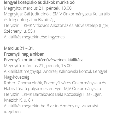
lengyel középiskolás diákok munkáiból
Megnyitó: március 21., péntek, 13.00
Megnyitja: Gál Judit elnök, EMJV Önkormányzata Kulturális
és Idegenforgalmi Bizottság
Helyszín: EKMK Vitkovics Alkotóház és Művésztelep (Eger,
Széchenyi u. 55.)
A kiállítás megtekintése ingyenes
Március 21 – 31.
Przemyśl napjainkban
Przemyśl kortárs fotóművészeinek kiállítása
Megnyitó: március 21., péntek, 15.00
A kiállítást megnyitja: Andrzej Kalinowski konzul, Lengyel
Nagykövetség
Robert Choma elnök, Przemyśl város Önkormányzata és
Habis László polgármester, Eger MJV Önkormányzata
Helyszín: EKMK Bartakovics Béla Közösségi Ház (Eger,
Knézich K. u. 8.)
A kiállítás megtekinthető az intézmény nyitva tartási
idejében