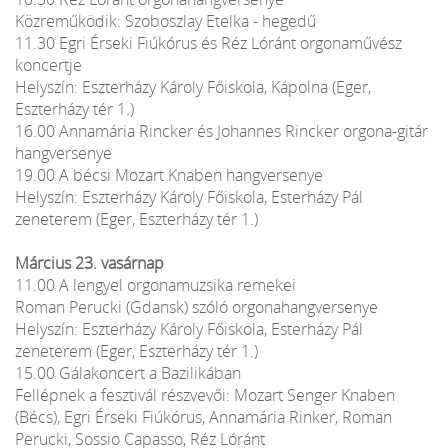
Közreműködik: Szoboszlay Etelka - hegedű
11.30 Egri Érseki Fiúkórus és Réz Lóránt orgonaművész
koncertje
Helyszín: Eszterházy Károly Főiskola, Kápolna (Eger,
Eszterházy tér 1.)
16.00 Annamária Rincker és Johannes Rincker orgona-gitár
hangversenye
19.00 A bécsi Mozart Knaben hangversenye
Helyszín: Eszterházy Károly Főiskola, Esterházy Pál
zeneterem (Eger, Eszterházy tér 1.)
Március 23. vasárnap
11.00 A lengyel orgonamuzsika remekei
Roman Perucki (Gdansk) szóló orgonahangversenye
Helyszín: Eszterházy Károly Főiskola, Esterházy Pál
zeneterem (Eger, Eszterházy tér 1.)
15.00 Gálakoncert a Bazilikában
Fellépnek a fesztivál részvevői: Mozart Senger Knaben
(Bécs), Egri Érseki Fiúkórus, Annamária Rinker, Roman
Perucki, Sossio Capasso, Réz Lóránt