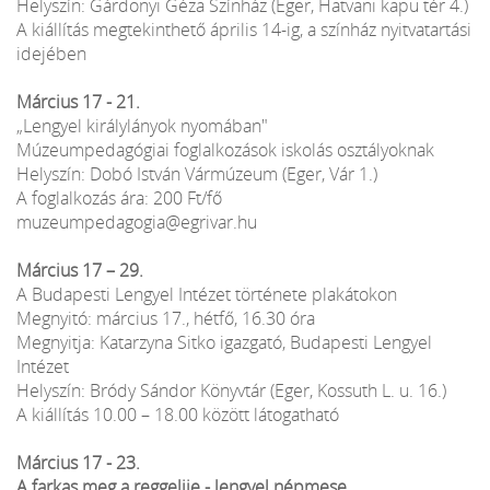
Helyszín: Gárdonyi Géza Színház (Eger, Hatvani kapu tér 4.)
A kiállítás megtekinthető április 14-ig, a színház nyitvatartási
idejében
Március 17 - 21.
„Lengyel királylányok nyomában"
Múzeumpedagógiai foglalkozások iskolás osztályoknak
Helyszín: Dobó István Vármúzeum (Eger, Vár 1.)
A foglalkozás ára: 200 Ft/fő
muzeumpedagogia@egrivar.hu
Március 17 – 29.
A Budapesti Lengyel Intézet története plakátokon
Megnyitó: március 17., hétfő, 16.30 óra
Megnyitja: Katarzyna Sitko igazgató, Budapesti Lengyel
Intézet
Helyszín: Bródy Sándor Könyvtár (Eger, Kossuth L. u. 16.)
A kiállítás 10.00 – 18.00 között látogatható
Március 17 - 23.
A farkas meg a reggelije - lengyel népmese