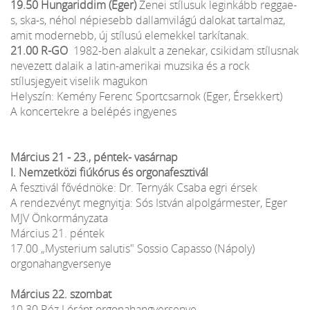
19.50 Hungariddim (Eger)
Zenei stílusuk leginkább reggae-
s, ska-s, néhol népiesebb dallamvilágú dalokat tartalmaz,
amit modernebb, új stílusú elemekkel tarkítanak.
21.00 R-GO
1982-ben alakult a zenekar, csikidam stílusnak
nevezett dalaik a latin-amerikai muzsika és a rock
stílusjegyeit viselik magukon
Helyszín: Kemény Ferenc Sportcsarnok (Eger, Érsekkert)
A koncertekre a belépés ingyenes
Március 21 - 23., péntek- vasárnap
I. Nemzetközi fiúkórus és orgonafesztivál
A fesztivál fővédnöke: Dr. Ternyák Csaba egri érsek
A rendezvényt megnyitja: Sós István alpolgármester, Eger
MJV Önkormányzata
Március 21. péntek
17.00 „Mysterium salutis" Sossio Capasso (Nápoly)
orgonahangversenye
Március 22. szombat
10.30 Réz Lóránt orgonahangversenye