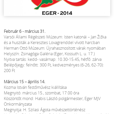
Február 6 - március 31.
Varsói Állami Régészeti Múzeum: Isten katonái – Jan Žižka
és a husziták a Keresztes Lovagrenddel vívott harcban
Herman Ottó Múzeum: Újrahasznosított várak nyomában
Helyszín: Zsinagóga Galéria (Eger, Kossuth L. u. 17.)
Nyitva tartás: kedd- vasárnap: 10.30-15.45, hétfő: zárva
Belépőjegy: felnőtt: 300 Ft, kedvezményes (6-26, 62-70):
200 Ft
Március 15 – április 14.
Kozma István festőművész kiállítása
Megnyitó: március 15., szombat, 17.00 óra
Köszöntőt mond: Habis László polgármester, Eger MJV
Önkormányzata
Megnyitja: H. Szilasi Ágota művészettörténész