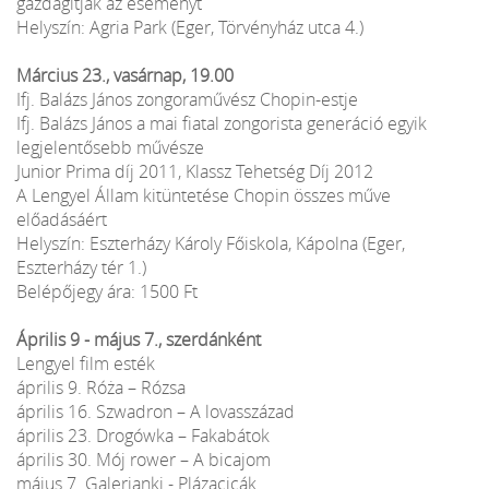
gazdagítják az eseményt
Helyszín: Agria Park (Eger, Törvényház utca 4.)
Március 23., vasárnap, 19.00
Ifj. Balázs János zongoraművész Chopin-estje
Ifj. Balázs János a mai fiatal zongorista generáció egyik
legjelentősebb művésze
Junior Prima díj 2011, Klassz Tehetség Díj 2012
A Lengyel Állam kitüntetése Chopin összes műve
előadásáért
Helyszín: Eszterházy Károly Főiskola, Kápolna (Eger,
Eszterházy tér 1.)
Belépőjegy ára: 1500 Ft
Április 9 - május 7., szerdánként
Lengyel film esték
április 9. Róża – Rózsa
április 16. Szwadron – A lovasszázad
április 23. Drogówka – Fakabátok
április 30. Mój rower – A bicajom
május 7. Galerianki - Plázacicák