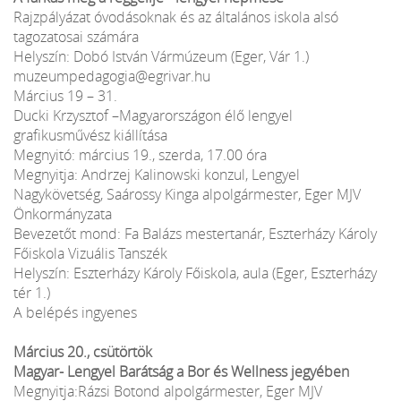
Rajzpályázat óvodásoknak és az általános iskola alsó
tagozatosai számára
Helyszín: Dobó István Vármúzeum (Eger, Vár 1.)
muzeumpedagogia@egrivar.hu
Március 19 – 31.
Ducki Krzysztof –Magyarországon élő lengyel
grafikusművész kiállítása
Megnyitó: március 19., szerda, 17.00 óra
Megnyitja: Andrzej Kalinowski konzul, Lengyel
Nagykövetség, Saárossy Kinga alpolgármester, Eger MJV
Önkormányzata
Bevezetőt mond: Fa Balázs mestertanár, Eszterházy Károly
Főiskola Vizuális Tanszék
Helyszín: Eszterházy Károly Főiskola, aula (Eger, Eszterházy
tér 1.)
A belépés ingyenes
Március 20., csütörtök
Magyar- Lengyel Barátság a Bor és Wellness jegyében
Megnyitja:Rázsi Botond alpolgármester, Eger MJV