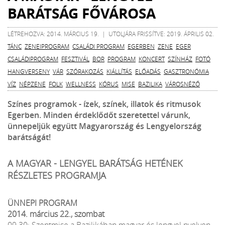
BARÁTSÁG FŐVÁROSA
LÉTREHOZVA: 2014. MÁRCIUS 19. | UTOLJÁRA FRISSÍTVE: 2019. ÁPRILIS 02.
TÁNC
ZENEIPROGRAM
CSALÁDI PROGRAM
EGERBEN
ZENE
EGER
CSALÁDIPROGRAM
FESZTIVÁL
BOR
PROGRAM
KONCERT
SZÍNHÁZ
FOTÓ
HANGVERSENY
VÁR
SZÓRAKOZÁS
KIÁLLÍTÁS
ELŐADÁS
GASZTRONÓMIA
VÍZ
NÉPZENE
FOLK
WELLNESS
KÓRUS
MISE
BAZILIKA
VÁROSNÉZŐ
Színes programok - ízek, színek, illatok és ritmusok
Egerben. Minden érdeklődőt szeretettel várunk,
ünnepeljük együtt Magyarország és Lengyelország
barátságát!
A MAGYAR - LENGYEL BARÁTSÁG HETÉNEK
RÉSZLETES PROGRAMJA
ÜNNEPI PROGRAM
2014. március 22., szombat
09.30: Szentmise a Bazilikában magyar és lengyel nyelven