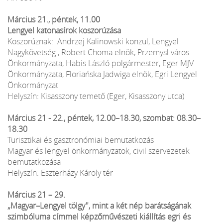
Március 21., péntek, 11.00
Lengyel katonasírok koszorúzása
Koszorúznak: Andrzej Kalinowski konzul, Lengyel
Nagykövetség , Robert Choma elnök, Przemysl város
Önkormányzata, Habis László polgármester, Eger MJV
Önkormányzata, Floriańska Jadwiga elnök, Egri Lengyel
Önkormányzat
Helyszín: Kisasszony temető (Eger, Kisasszony utca)
Március 21 - 22., péntek, 12.00–18.30, szombat: 08.30–
18.30
Turisztikai és gasztronómiai bemutatkozás
Magyar és lengyel önkormányzatok, civil szervezetek
bemutatkozása
Helyszín: Eszterházy Károly tér
Március 21 – 29.
„Magyar–Lengyel tölgy", mint a két nép barátságának
szimbóluma címmel képzőművészeti kiállítás egri és