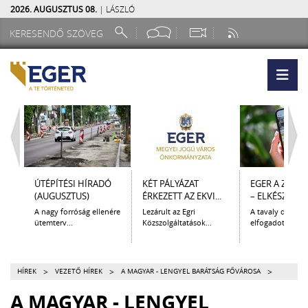
2026. AUGUSZTUS 08.
| LÁSZLÓ
ÚTÉPÍTÉSI HÍRADÓ
KÉT PÁLYÁZAT
EGER A ZSEB
(AUGUSZTUS)
ÉRKEZETT AZ EKVI...
– ELKÉSZÜLT A.
A nagy forróság ellenére
Lezárult az Egri
A tavaly decem
ütemterv...
Közszolgáltatások...
elfogadott Kultur
>
>
>
HÍREK
VEZETŐ HÍREK
A MAGYAR - LENGYEL BARÁTSÁG FŐVÁROSA
A MAGYAR - LENGYEL