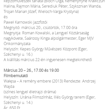
képzőművészek tárlata (Bloch Olga, Keményffyné Krawczun
Halina, Rajmon Mária, Serediuk Péter, Szyksznian Wanda,
Trojan Marian Józef, Wieloch-Varga Krystyna)
és
Paweł Karnowski Jazzfotói
Megnyitó: március 20., csütörtök, 17.00 óra
Megnyitja: Roman Kowalski, a Lengyel Köztársaság
nagykövete, Saárossy Kinga alpolgármester, Eger MJV
Önkormányzata
Helyszín: Kepes György Művészeti Központ (Eger,
Széchenyi u. 16.)
A kiállítás március 22-én ingyenesen megtekinthető
Március 20 – 26., 17.00 és 19.00
Filmbemutató
Wałęsa – A remény embere (2013) Rendezte: Andrzej
Wajda
(színes lengyel életrajzi dráma)
Helyszín: Uránia Filmszínház, Illés György terem (Eger,
Széchenyi u. 14.)
Ár: 650 Ft