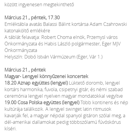
között ingyenesen megtekinthető
Március 21., péntek, 17.30
Emléktábla avatás Balassi Bálint kortársa Adam Czahrowski
katonaköltő emlékére
A táblát felavatja: Robert Choma elnök, Przemysl város
Önkormányzata és Habis László polgármester, Eger MJV
Önkormányzata
Helyszín: Dobó István Vármúzeum (Eger, Vár 1.)
Március 21., péntek
Magyar- Lengyel könnyűzenei koncertek
18.20 Aznap együttes (lengyel)
Lüktető doromb, lengyel
kortárs harmonika, fuvola, csipetnyi gitár, és némi szabad
ceremónia lengyel nyelven magyar mondatokkal vegyítve
19.00 Cosa Polska együttes (lengyel)
Több kontinens és nép
kultúrája találkozik. A lengyel swinget latin ritmusok
kavarják fel, a magyar népdal spanyol gitáron szólal meg, a
dél-amerikai dallamokat pedig többszólamú fúvóskórus
kíséri.