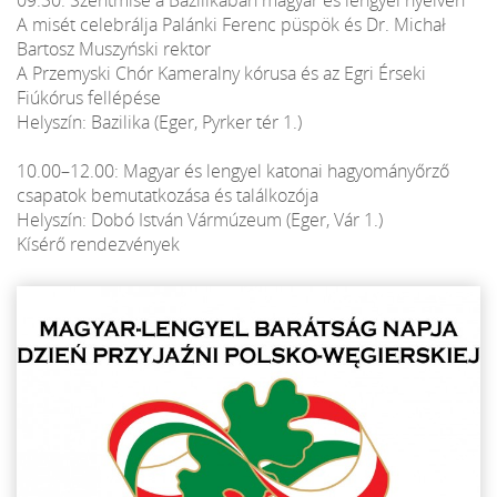
A misét celebrálja Palánki Ferenc püspök és Dr. Michał
Bartosz Muszyński rektor
A Przemyski Chór Kameralny kórusa és az Egri Érseki
Fiúkórus fellépése
Helyszín: Bazilika (Eger, Pyrker tér 1.)
10.00–12.00: Magyar és lengyel katonai hagyományőrző
csapatok bemutatkozása és találkozója
Helyszín: Dobó István Vármúzeum (Eger, Vár 1.)
Kísérő rendezvények