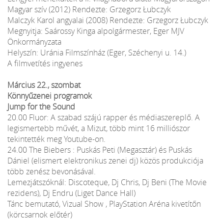
Magyar szív (2012) Rendezte: Grzegorz Łubczyk
Malczyk Karol angyalai (2008) Rendezte: Grzegorz Łubczyk
Megnyitja: Saárossy Kinga alpolgármester, Eger MJV
Önkormányzata
Helyszín: Uránia Filmszínház (Eger, Széchenyi u. 14.)
A filmvetítés ingyenes
Március 22., szombat
Könnyűzenei programok
Jump for the Sound
20.00 Fluor: A szabad szájú rapper és médiaszereplő. A
legismertebb művét, a Mizut, több mint 16 milliószor
tekintették meg Youtube-on.
24.00 The Biebers : Puskás Peti (Megasztár) és Puskás
Dániel (elismert elektronikus zenei dj) közös produkciója
több zenész bevonásával.
Lemezjátszóknál: Discoteque, Dj Chris, Dj Beni (The Movie
rezidens), Dj Endru (Liget Dance Hall)
Tánc bemutató, Vizual Show , PlayStation Aréna kivetítőn
(körcsarnok előtér)