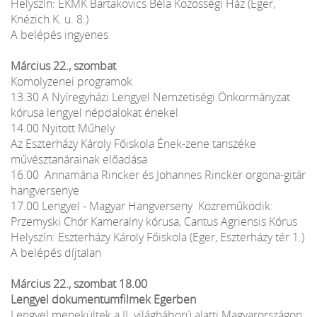
Helyszín: EKMK Bartakovics Béla Közösségi Ház (Eger,
Knézich K. u. 8.)
A belépés ingyenes
Március 22., szombat
Komolyzenei programok
13.30 A Nyíregyházi Lengyel Nemzetiségi Önkormányzat
kórusa lengyel népdalokat énekel
14.00 Nyitott Műhely
Az Eszterházy Károly Főiskola Ének-zene tanszéke
művésztanárainak előadása
16.00 Annamária Rincker és Johannes Rincker orgona-gitár
hangversenye
17.00 Lengyel - Magyar Hangverseny Közreműködik:
Przemyski Chór Kameralny kórusa, Cantus Agriensis Kórus
Helyszín: Eszterházy Károly Főiskola (Eger, Eszterházy tér 1.)
A belépés díjtalan
Március 22., szombat 18.00
Lengyel dokumentumfilmek Egerben
Lengyel menekültek a II. világháború alatti Magyarországon