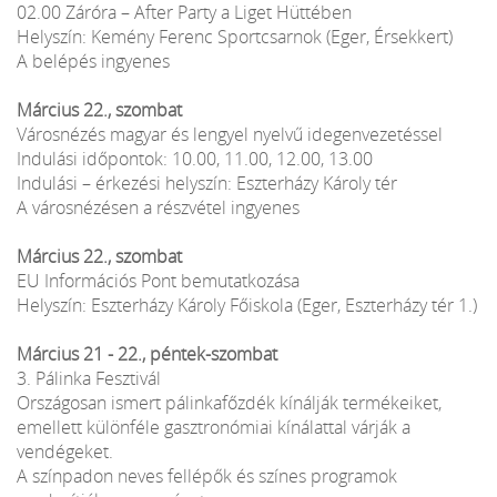
02.00 Záróra – After Party a Liget Hüttében
Helyszín: Kemény Ferenc Sportcsarnok (Eger, Érsekkert)
A belépés ingyenes
Március 22., szombat
Városnézés magyar és lengyel nyelvű idegenvezetéssel
Indulási időpontok: 10.00, 11.00, 12.00, 13.00
Indulási – érkezési helyszín: Eszterházy Károly tér
A városnézésen a részvétel ingyenes
Március 22., szombat
EU Információs Pont bemutatkozása
Helyszín: Eszterházy Károly Főiskola (Eger, Eszterházy tér 1.)
Március 21 - 22., péntek-szombat
3. Pálinka Fesztivál
Országosan ismert pálinkafőzdék kínálják termékeiket,
emellett különféle gasztronómiai kínálattal várják a
vendégeket.
A színpadon neves fellépők és színes programok