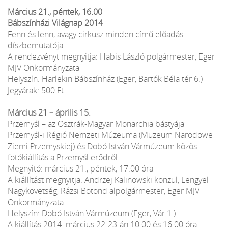
Március 21., péntek, 16.00
Bábszínházi Világnap 2014
Fenn és lenn, avagy cirkusz minden című előadás
díszbemutatója
A rendezvényt megnyitja: Habis László polgármester, Eger
MJV Önkormányzata
Helyszín: Harlekin Bábszínház (Eger, Bartók Béla tér 6.)
Jegyárak: 500 Ft
Március 21 – április 15.
Przemyśl – az Osztrák-Magyar Monarchia bástyája
Przemyśl-i Régió Nemzeti Múzeuma (Muzeum Narodowe
Ziemi Przemyskiej) és Dobó István Vármúzeum közös
fotókiállítás a Przemyśl erődről
Megnyitó: március 21., péntek, 17.00 óra
A kiállítást megnyitja: Andrzej Kalinowski konzul, Lengyel
Nagykövetség, Rázsi Botond alpolgármester, Eger MJV
Önkormányzata
Helyszín: Dobó István Vármúzeum (Eger, Vár 1.)
A kiállítás 2014. március 22-23-án 10.00 és 16.00 óra