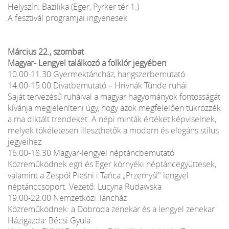
Helyszín: Bazilika (Eger, Pyrker tér 1.)
A fesztivál programjai ingyenesek
Március 22., szombat
Magyar- Lengyel találkozó a folklór jegyében
10.00-11.30 Gyermektáncház, hangszerbemutató
14.00-15.00 Divatbemutató – Hrivnák Tünde ruhái
Saját tervezésű ruháival a magyar hagyományok fontosságát
kívánja megjeleníteni úgy, hogy azok megfelelően tükrözzék
a ma diktált trendeket. A népi minták értéket képviselnek,
melyek tökéletesen illeszthetők a modern és elegáns stílus
jegyeihez
16.00-18.30 Magyar-lengyel néptáncbemutató
Közreműködnek egri és Eger környéki néptáncegyüttesek,
valamint a Zespół Pieśni i Tańca „Przemyśl" lengyel
néptánccsoport. Vezető: Lucyna Rudawska
19.00-22.00 Nemzetközi Táncház
Közreműködnek: a Dobroda zenekar és a lengyel zenekar
Házigazda: Bécsi Gyula