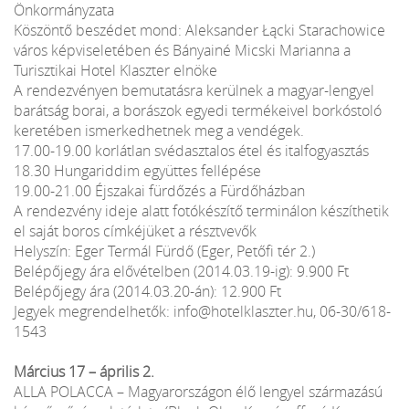
Önkormányzata
Köszöntő beszédet mond: Aleksander Łącki Starachowice
város képviseletében és Bányainé Micski Marianna a
Turisztikai Hotel Klaszter elnöke
A rendezvényen bemutatásra kerülnek a magyar-lengyel
barátság borai, a borászok egyedi termékeivel borkóstoló
keretében ismerkedhetnek meg a vendégek.
17.00-19.00 korlátlan svédasztalos étel és italfogyasztás
18.30 Hungariddim együttes fellépése
19.00-21.00 Éjszakai fürdőzés a Fürdőházban
A rendezvény ideje alatt fotókészítő terminálon készíthetik
el saját boros címkéjüket a résztvevők
Helyszín: Eger Termál Fürdő (Eger, Petőfi tér 2.)
Belépőjegy ára elővételben (2014.03.19-ig): 9.900 Ft
Belépőjegy ára (2014.03.20-án): 12.900 Ft
Jegyek megrendelhetők: info@hotelklaszter.hu, 06-30/618-
1543
Március 17 – április 2.
ALLA POLACCA – Magyarországon élő lengyel származású