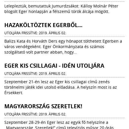
Lelepleztük, bemutattuk Jumurdzsákot: Kálloy Molnár Péter
blogolt Eger honlapján a félszemű török álcája mögött.
HAZAKÖLTÖZTEK EGERBŐL...
UTOLJÁRA FRISSÍTVE: 2019. ÁPRILIS 02.
Balizs Kata és Horváth Ders egy hónapot tölthetett Egerben a
város vendégeként. Eger Önkormányzata és számos
szolgáltató volt partner abban, hogy...
EGER KIS CSILLAGAI - IDÉN UTOLJÁRA
UTOLJÁRA FRISSÍTVE: 2019. ÁPRILIS 02.
Szeptember 21-én lesz az Eger kis csillagai című zenés
történelmi játék idei utolsó előadása. A helyszín most is az
Érsekkert.
MAGYARORSZÁG SZERETLEK!
UTOLJÁRA FRISSÍTVE: 2019. ÁPRILIS 02.
Szeptember 28-29-én Eger lesz az egyik fő helyszíne a
„Magyarország, Szeretlek!” című televíziós műsor 20 órás