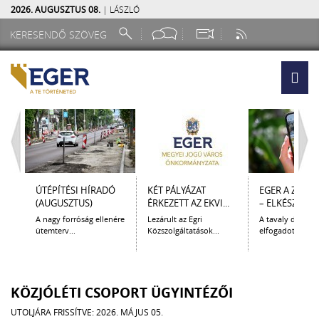
2026. AUGUSZTUS 08.
| LÁSZLÓ
ÚTÉPÍTÉSI HÍRADÓ
KÉT PÁLYÁZAT
EGER A ZSEB
(AUGUSZTUS)
ÉRKEZETT AZ EKVI...
– ELKÉSZÜLT A.
A nagy forróság ellenére
Lezárult az Egri
A tavaly decem
ütemterv...
Közszolgáltatások...
elfogadott Kultur
KÖZJÓLÉTI CSOPORT ÜGYINTÉZŐI
UTOLJÁRA FRISSÍTVE: 2026. MÁJUS 05.