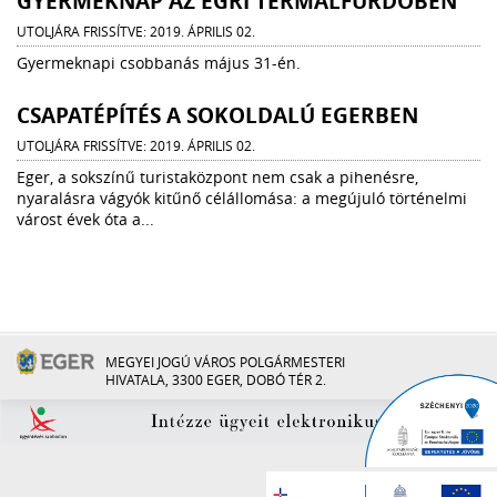
GYERMEKNAP AZ EGRI TERMÁLFÜRDŐBEN
UTOLJÁRA FRISSÍTVE: 2019. ÁPRILIS 02.
Gyermeknapi csobbanás május 31-én.
CSAPATÉPÍTÉS A SOKOLDALÚ EGERBEN
UTOLJÁRA FRISSÍTVE: 2019. ÁPRILIS 02.
Eger, a sokszínű turistaközpont nem csak a pihenésre,
nyaralásra vágyók kitűnő célállomása: a megújuló történelmi
várost évek óta a...
MEGYEI JOGÚ VÁROS POLGÁRMESTERI
HIVATALA, 3300 EGER, DOBÓ TÉR 2.