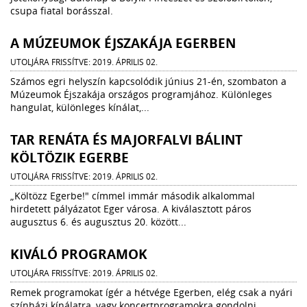
csupa fiatal borásszal.
A MÚZEUMOK ÉJSZAKÁJA EGERBEN
UTOLJÁRA FRISSÍTVE: 2019. ÁPRILIS 02.
Számos egri helyszín kapcsolódik június 21-én, szombaton a
Múzeumok Éjszakája országos programjához. Különleges
hangulat, különleges kínálat,...
TAR RENÁTA ÉS MAJORFALVI BÁLINT
KÖLTÖZIK EGERBE
UTOLJÁRA FRISSÍTVE: 2019. ÁPRILIS 02.
„Költözz Egerbe!" címmel immár második alkalommal
hirdetett pályázatot Eger városa. A kiválasztott páros
augusztus 6. és augusztus 20. között...
KIVÁLÓ PROGRAMOK
UTOLJÁRA FRISSÍTVE: 2019. ÁPRILIS 02.
Remek programokat ígér a hétvége Egerben, elég csak a nyári
színházi kínálatra, vagy koncertprogramokra gondolni.