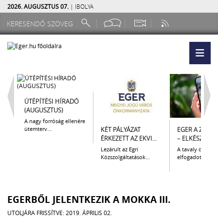
2026. AUGUSZTUS 07.
| IBOLYA
ÚTÉPÍTÉSI HÍRADÓ
(AUGUSZTUS)
A nagy forróság ellenére
ütemterv...
KÉT PÁLYÁZAT
EGER A ZSEB
ÉRKEZETT AZ EKVI...
– ELKÉSZÜLT A.
Lezárult az Egri
A tavaly decem
Közszolgáltatások...
elfogadott Kultur
EGERBŐL JELENTKEZIK A MOKKA III.
UTOLJÁRA FRISSÍTVE: 2019. ÁPRILIS 02.