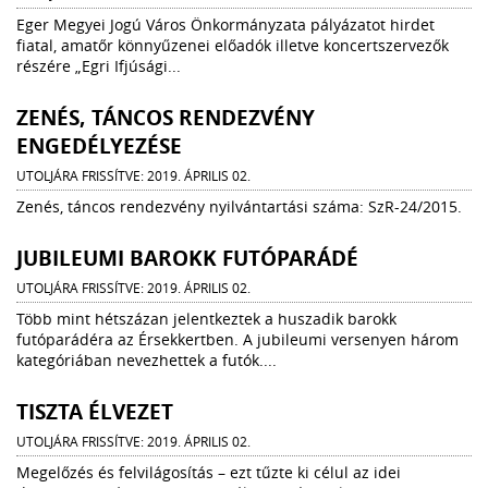
Eger Megyei Jogú Város Önkormányzata pályázatot hirdet
fiatal, amatőr könnyűzenei előadók illetve koncertszervezők
részére „Egri Ifjúsági...
ZENÉS, TÁNCOS RENDEZVÉNY
ENGEDÉLYEZÉSE
UTOLJÁRA FRISSÍTVE: 2019. ÁPRILIS 02.
Zenés, táncos rendezvény nyilvántartási száma: SzR-24/2015.
JUBILEUMI BAROKK FUTÓPARÁDÉ
UTOLJÁRA FRISSÍTVE: 2019. ÁPRILIS 02.
Több mint hétszázan jelentkeztek a huszadik barokk
futóparádéra az Érsekkertben. A jubileumi versenyen három
kategóriában nevezhettek a futók....
TISZTA ÉLVEZET
UTOLJÁRA FRISSÍTVE: 2019. ÁPRILIS 02.
Megelőzés és felvilágosítás – ezt tűzte ki célul az idei