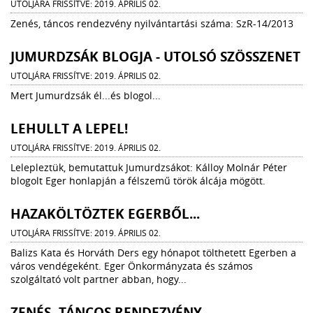
UTOLJÁRA FRISSÍTVE: 2019. ÁPRILIS 02.
Zenés, táncos rendezvény nyilvántartási száma: SzR-14/2013
JUMURDZSÁK BLOGJA - UTOLSÓ SZÖSSZENET
UTOLJÁRA FRISSÍTVE: 2019. ÁPRILIS 02.
Mert Jumurdzsák él...és blogol...
LEHULLT A LEPEL!
UTOLJÁRA FRISSÍTVE: 2019. ÁPRILIS 02.
Lelepleztük, bemutattuk Jumurdzsákot: Kálloy Molnár Péter
blogolt Eger honlapján a félszemű török álcája mögött.
HAZAKÖLTÖZTEK EGERBŐL...
UTOLJÁRA FRISSÍTVE: 2019. ÁPRILIS 02.
Balizs Kata és Horváth Ders egy hónapot tölthetett Egerben a
város vendégeként. Eger Önkormányzata és számos
szolgáltató volt partner abban, hogy...
ZENÉS, TÁNCOS RENDEZVÉNY