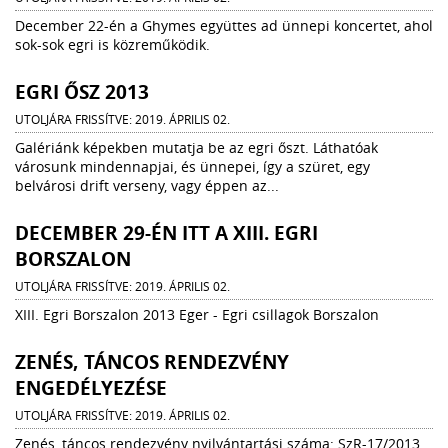
December 22-én a Ghymes együttes ad ünnepi koncertet, ahol
sok-sok egri is közreműködik.
EGRI ŐSZ 2013
UTOLJÁRA FRISSÍTVE: 2019. ÁPRILIS 02.
Galériánk képekben mutatja be az egri őszt. Láthatóak
városunk mindennapjai, és ünnepei, így a szüret, egy
belvárosi drift verseny, vagy éppen az...
DECEMBER 29-ÉN ITT A XIII. EGRI
BORSZALON
UTOLJÁRA FRISSÍTVE: 2019. ÁPRILIS 02.
XIII. Egri Borszalon 2013 Eger - Egri csillagok Borszalon
ZENÉS, TÁNCOS RENDEZVÉNY
ENGEDÉLYEZÉSE
UTOLJÁRA FRISSÍTVE: 2019. ÁPRILIS 02.
Zenés, táncos rendezvény nyilvántartási száma: SzR-17/2013