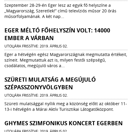
Szeptember 28-29-én Eger lesz az egyik fő helyszíne a
„Magyarország, Szeretlek!” című televíziós műsor 20 órás
műsorfolyamának. A két nap...
EGER MÉLTÓ FŐHELYSZÍN VOLT: 14000
EMBER A VÁRBAN
UTOLJÁRA FRISSÍTVE: 2019. ÁPRILIS 02.
Eger a hétvégén egész Magyarországnak megmutatta értékeit,
színeit. Megmutattuk azt is, milyen festői szépségű,
csodálatos, megújuló város a...
SZÜRETI MULATSÁG A MEGÚJULÓ
SZÉPASSZONYVÖLGYBEN
UTOLJÁRA FRISSÍTVE: 2019. ÁPRILIS 02.
Szüreti mulatsággal nyílik meg a közönség előtt az október 11-
13-i hétvégén a Márai Aktív Turisztikai Látogatóközpont.
GHYMES SZIMFONIKUS KONCERT EGERBEN
UTOLJÁRA FRISSÍTVE: 2019. ÁPRILIS 02.