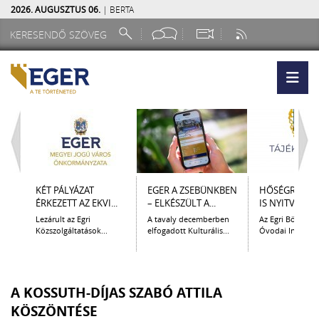
2026. AUGUSZTUS 06.
| BERTA
KÉT PÁLYÁZAT
EGER A ZSEBÜNKBEN
HŐSÉGRIADÓ 
ÉRKEZETT AZ EKVI...
– ELKÉSZÜLT A...
IS NYITVATART
Lezárult az Egri
A tavaly decemberben
Az Egri Bölcsőde
Közszolgáltatások...
elfogadott Kulturális...
Óvodai Intézmén
A KOSSUTH-DÍJAS SZABÓ ATTILA
KÖSZÖNTÉSE