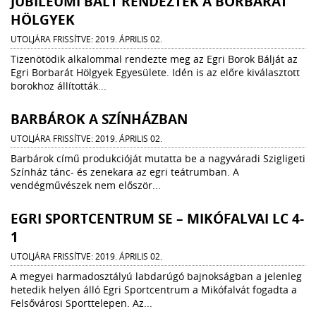
JUBILEUMI BÁLT RENDEZTEK A BORBARÁT
HÖLGYEK
UTOLJÁRA FRISSÍTVE: 2019. ÁPRILIS 02.
Tizenötödik alkalommal rendezte meg az Egri Borok Bálját az
Egri Borbarát Hölgyek Egyesülete. Idén is az előre kiválasztott
borokhoz állították...
BARBÁROK A SZÍNHÁZBAN
UTOLJÁRA FRISSÍTVE: 2019. ÁPRILIS 02.
Barbárok című produkcióját mutatta be a nagyváradi Szigligeti
Színház tánc- és zenekara az egri teátrumban. A
vendégművészek nem először...
EGRI SPORTCENTRUM SE – MIKÓFALVAI LC 4-
1
UTOLJÁRA FRISSÍTVE: 2019. ÁPRILIS 02.
A megyei harmadosztályú labdarúgó bajnokságban a jelenleg
hetedik helyen álló Egri Sportcentrum a Mikófalvát fogadta a
Felsővárosi Sporttelepen. Az...