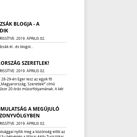
SÁK BLOGJA - A
DIK
ISSÍTVE: 2019. ÁPRILIS 02.
sák él...és blogol...
ORSZÁG SZERETLEK!
ISSÍTVE: 2019. ÁPRILIS 02.
28-29-én Eger lesz az egyik fő
 „Magyarország, Szeretlek!” című
műsor 20 órás műsorfolyamának. A két
I MULATSÁG A MEGÚJULÓ
SZONYVÖLGYBEN
ISSÍTVE: 2019. ÁPRILIS 02.
atsággal nyílik meg a közönség előtt az
3-i hétvégén a Márai Aktív Turisztikai