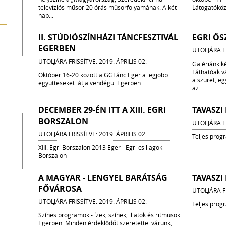
televíziós műsor 20 órás műsorfolyamának. A két
Látogatóköz
nap...
II. STÚDIÓSZÍNHÁZI TÁNCFESZTIVÁL
EGRI ŐS
EGERBEN
UTOLJÁRA FR
UTOLJÁRA FRISSÍTVE: 2019. ÁPRILIS 02.
Galériánk k
Láthatóak v
Október 16-20 között a GGTánc Eger a legjobb
a szüret, eg
együtteseket látja vendégül Egerben.
az...
DECEMBER 29-ÉN ITT A XIII. EGRI
TAVASZI
BORSZALON
UTOLJÁRA FR
UTOLJÁRA FRISSÍTVE: 2019. ÁPRILIS 02.
Teljes prog
XIII. Egri Borszalon 2013 Eger - Egri csillagok
Borszalon
A MAGYAR - LENGYEL BARÁTSÁG
TAVASZI
FŐVÁROSA
UTOLJÁRA FR
UTOLJÁRA FRISSÍTVE: 2019. ÁPRILIS 02.
Teljes prog
Színes programok - ízek, színek, illatok és ritmusok
Egerben. Minden érdeklődőt szeretettel várunk,