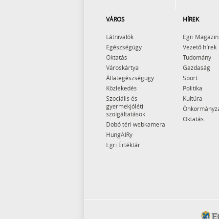
VÁROS
HÍREK
Látnivalók
Egri Magazin
Egészségügy
Vezető hírek
Oktatás
Tudomány
Városkártya
Gazdaság
Állategészségügy
Sport
Közlekedés
Politika
Szociális és
Kultúra
gyermekjóléti
Önkormányz
szolgáltatások
Oktatás
Dobó téri webkamera
HungAIRy
Egri Értéktár