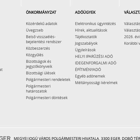
ÖNKORMÁNYZAT
ADÓÜGYEK
VÁLASZT
Közérdekű adatok
Elektronikus ügyintézés
Választás
Üvegzseb
Hírek, aktualitások
Választás
Belső visszaélés-
Tájékoztatók
2026. évi
bejelentési rendszer
Jogszabályok
Korábbi 
Közbeszerzés
Ügyleírások
Közgyűlés
HELYI IPARŰZÉSI ADÓ
Bizottságok és
IDEGENFORGALMI ADÓ
jegyzőkönyveik
at
ÉPÍTMÉNYADÓ
Bizottsági ülések
Egyéb adónemek
Polgármesteri rendeletek
Méltányossági kérelmek
Polgármesteri
határozatok
Polgármesteri döntések
MEGYEI JOGÚ VÁROS POLGÁRMESTERI HIVATALA, 3300 EGER, DOBÓ TÉR