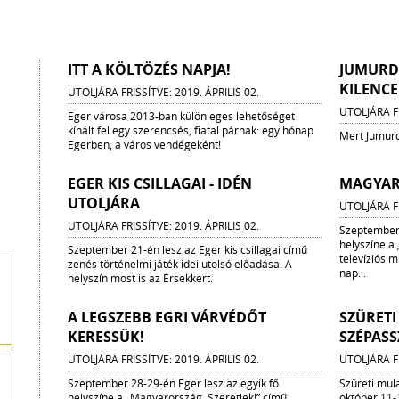
ITT A KÖLTÖZÉS NAPJA!
JUMURDZ
KILENCE
UTOLJÁRA FRISSÍTVE: 2019. ÁPRILIS 02.
UTOLJÁRA FR
Eger városa 2013-ban különleges lehetőséget
kínált fel egy szerencsés, fiatal párnak: egy hónap
Mert Jumurdz
Egerben, a város vendégeként!
EGER KIS CSILLAGAI - IDÉN
MAGYAR
UTOLJÁRA
UTOLJÁRA FR
UTOLJÁRA FRISSÍTVE: 2019. ÁPRILIS 02.
Szeptember 
helyszíne a
Szeptember 21-én lesz az Eger kis csillagai című
televíziós 
zenés történelmi játék idei utolsó előadása. A
nap...
helyszín most is az Érsekkert.
A LEGSZEBB EGRI VÁRVÉDŐT
SZÜRET
KERESSÜK!
SZÉPAS
UTOLJÁRA FRISSÍTVE: 2019. ÁPRILIS 02.
UTOLJÁRA FR
Szeptember 28-29-én Eger lesz az egyik fő
Szüreti mul
helyszíne a „Magyarország, Szeretlek!” című
október 11-1