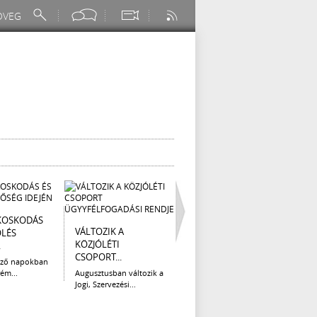
KOSKODÁS
I. FOKÚ
ÚTÉP
VÁLTOZIK A
ÖLÉS
VÍZKORLÁTOZÁS
(AUG
KÖZJÓLÉTI
.
EGER...
Az el
CSOPORT...
legna
ező napokban
Eger Megyei Jogú Város
ém...
Augusztusban változik a
Polgármestere, a...
Jogi, Szervezési...