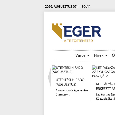
2026. AUGUSZTUS 07.
| IBOLYA
Város
Hírek
Ö
ÚTÉPÍTÉSI HÍRADÓ
KÉT PÁLYÁZ
(AUGUSZTUS)
ÉRKEZETT AZ 
A nagy forróság ellenére
ütemterv...
Lezárult az Egr
Közszolgáltatá