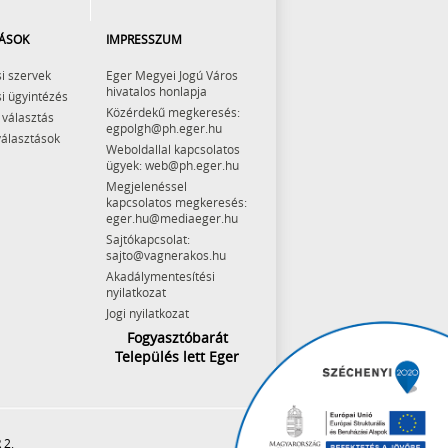
ÁSOK
IMPRESSZUM
i szervek
Eger Megyei Jogú Város
hivatalos honlapja
i ügyintézés
Közérdekű megkeresés:
 választás
egpolgh@ph.eger.hu
választások
Weboldallal kapcsolatos
ügyek: web@ph.eger.hu
Megjelenéssel
kapcsolatos megkeresés:
eger.hu@mediaeger.hu
Sajtókapcsolat:
sajto@vagnerakos.hu
Akadálymentesítési
nyilatkozat
Jogi nyilatkozat
Fogyasztóbarát
Település lett Eger
 2.