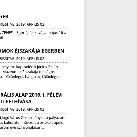
EGER
ISSÍTVE: 2019. ÁPRILIS 02.
 ZENE!" - Eger új fesztiválja május 16-a
tt.
UMOK ÉJSZAKÁJA EGERBEN
ISSÍTVE: 2019. ÁPRILIS 02.
 helyszín kapcsolódik június 21-én,
a Múzeumok Éjszakája országos
z. Különleges hangulat, különleges
ÁLIS ALAP 2016. I. FÉLÉVI
TI FELHÍVÁSA
ISSÍTVE: 2019. ÁPRILIS 02.
 Jogú Város Önkormányzata pályázatot
os kulturális, művészeti értékeit ápoló,
három éve színvonalasan...