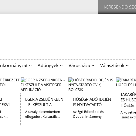
nkormányzat
Adóügyek
Városháza
Választások
TAKARÉ
AT
EGER A ZSEBÜNKBEN
HŐSÉGRIADÓ IDEJÉN
ÉS HŰS
EKVI...
– ELKÉSZÜLT A...
IS NYITVATARTÓ...
HŐSÉG..
i
A tavaly decemberben
Az Egri Bölcsődei és
A követk
sok...
elfogadott Kulturális...
Óvodai Intézmény...
ismét extr