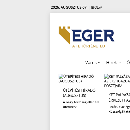
2026. AUGUSZTUS 07.
| IBOLYA
Város
Hírek
Ö
ÚTÉPÍTÉSI HÍRADÓ
KÉT PÁLYÁZ
(AUGUSZTUS)
ÉRKEZETT AZ 
A nagy forróság ellenére
ütemterv...
Lezárult az Egr
Közszolgáltatá