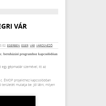
EGRI VÁR
S 02.
EGERBEN
EGER
VÁR
VÁROSNÉZŐ
e” c. beruházási programhoz kapcsolódóan
 egy gépmadár szemével, itt az
se" c. ÉMOP projekthez kapcsolódóan
területét mutatja be. Jól látni, milyen