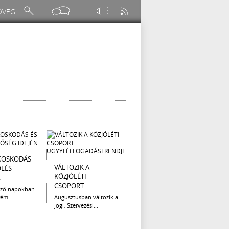
KOSKODÁS
I. FOKÚ
ÚTÉP
VÁLTOZIK A
ÖLÉS
VÍZKORLÁTOZÁS
(AUG
KÖZJÓLÉTI
.
EGER...
Az el
CSOPORT...
legna
ező napokban
Eger Megyei Jogú Város
ém...
Augusztusban változik a
Polgármestere, a...
Jogi, Szervezési...