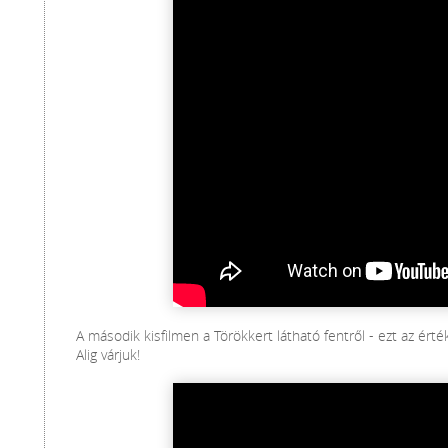
A második kisfilmen a Törökkert látható fentről - ezt az ért
Alig várjuk!