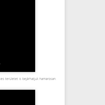
ékes területet is bejárhatjuk hamarosan.