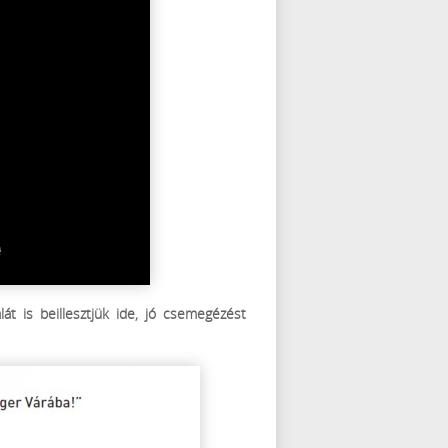
alát is beillesztjük ide, jó csemegézést