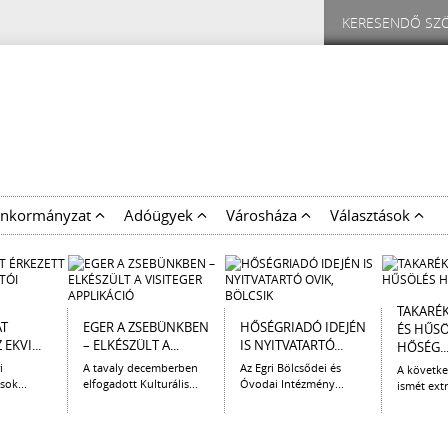
nkormányzat
Adóügyek
Városháza
Választások
TAKARÉ
AT
EGER A ZSEBÜNKBEN
HŐSÉGRIADÓ IDEJÉN
ÉS HŰS
EKVI...
– ELKÉSZÜLT A...
IS NYITVATARTÓ...
HŐSÉG..
i
A tavaly decemberben
Az Egri Bölcsődei és
A követk
sok...
elfogadott Kulturális...
Óvodai Intézmény...
ismét extr