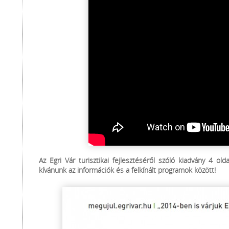
Az Egri Vár turisztikai fejlesztéséről szóló kiadvány 4 old
kívánunk az információk és a felkínált programok között!