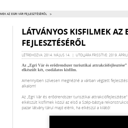
>
LMEK AZ EGRI VÁR FEJLESZTÉSÉRŐL
LÁTVÁNYOS KISFILMEK AZ 
FEJLESZTÉSÉRŐL
LÉTREHOZVA: 2014. MÁJUS 14. | UTOLJÁRA FRISSÍTVE: 2019. ÁPRILI
Az „Egri Vár és erődrendszer turisztikai attrakciófejlesztés
elkészült két, csodálatos kisfilm.
Amennyiben szívesen megnézné a várban végzett fejlesztést
alkalom!
Az „Egri Vár és erődrendszer turisztikai attrakciófejleszté
elkészült kisfilmek közül az első a Szép-bástya rekonstrukció 
pazar látvány tárul majd elénk, ha elkészül a kilátó!