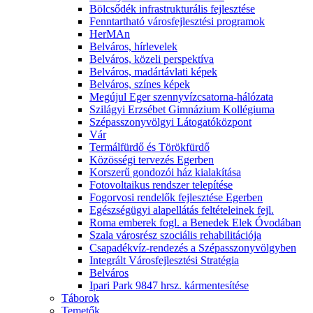
Bölcsődék infrastrukturális fejlesztése
Fenntartható városfejlesztési programok
HerMAn
Belváros, hírlevelek
Belváros, közeli perspektíva
Belváros, madártávlati képek
Belváros, színes képek
Megújul Eger szennyvízcsatorna-hálózata
Szilágyi Erzsébet Gimnázium Kollégiuma
Szépasszonyvölgyi Látogatóközpont
Vár
Termálfürdő és Törökfürdő
Közösségi tervezés Egerben
Korszerű gondozói ház kialakítása
Fotovoltaikus rendszer telepítése
Fogorvosi rendelők fejlesztése Egerben
Egészségügyi alapellátás feltételeinek fejl.
Roma emberek fogl. a Benedek Elek Óvodában
Szala városrész szociális rehabilitációja
Csapadékvíz-rendezés a Szépasszonyvölgyben
Integrált Városfejlesztési Stratégia
Belváros
Ipari Park 9847 hrsz. kármentesítése
Táborok
Temetők