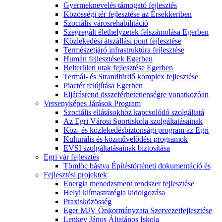
Gyermeknevelés támogató fejlesztés
Közösségi tér fejlesztése az Érsekkertben
Szociális városrehabilitáció
Szegregált élethelyzetek felszámolása Egerben
Közlekedési átszállási pont fejlesztése
Természetjáró infrastruktúra fejlesztése
Humán fejlesztések Egerben
Belterületi utak fejlesztése Egerben
Termál- és Strandfürdő komplex fejlesztése
Piactér felújítása Egerben
Eljárásrend összeférhetetlenségre vonatkozóan
Versenyképes Járások Program
Szociális ellátásokhoz kapcsolódó szolgáltatá
Az Egri Városi Sportiskola szolgáltatásainak
Köz- és közlekedésbiztonsági program az Egri
Kulturális és közművelődési programok
EVSI szolgáltatásainak biztosítása
Egri vár fejlesztés
Tömlöc bástya Építéstörténeti dokumentáció és
Fejlesztési projektek
Energia menedzsment rendszer fejlesztése
Helyi klímastratégia kidolgozása
Praxisközösség
Eger MJV Önkormányzata Szervezetfejlesztése
Lenkey János Általános Iskola