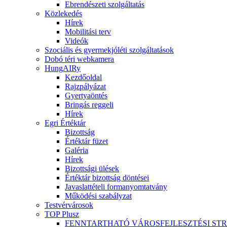
Ebrendészeti szolgáltatás
Közlekedés
Hírek
Mobilitási terv
Videók
Szociális és gyermekjóléti szolgáltatások
Dobó téri webkamera
HungAIRy
Kezdőoldal
Rajzpályázat
Gyertyaöntés
Bringás reggeli
Hírek
Egri Értéktár
Bizottság
Értéktár füzet
Galéria
Hírek
Bizottsági ülések
Értéktár bizottság döntései
Javaslattételi formanyomtatvány
Működési szabályzat
Testvérvárosok
TOP Plusz
FENNTARTHATÓ VÁROSFEJLESZTÉSI ST