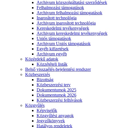
Archivum közszolgáltatási szerződések
Felhalmozási támogatások
Archivum felhalmozási támogatások
Iparosított technológia
Archivum iparosított technológia
Kereskedelmi tevékenységek
Archivum kereskedelmi tevékenységek
Uniós támogatások
Archivum Uniós támogatások
Egyéb kifizetések
Archivum egyéb
Közérdekű adatok
Közzétételi listák
Belső visszaélés-bejelentési rendszer
Közbeszerzés
Bizottság
Közbeszerzési terv
Dokumentumok 2025
Dokumentumok 2026
Közbeszerzési felhívások
Közgyűlés
Képviselők
Közgyűlési anyagok
Jegyzőkönyvek
Hatályos rendeletek