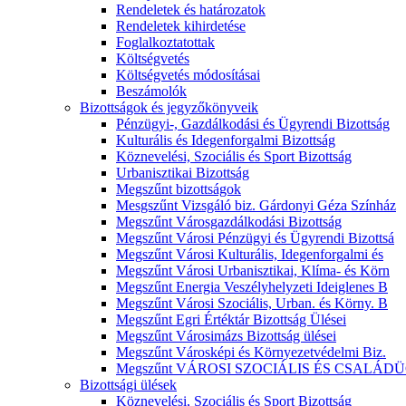
Rendeletek és határozatok
Rendeletek kihirdetése
Foglalkoztatottak
Költségvetés
Költségvetés módosításai
Beszámolók
Bizottságok és jegyzőkönyveik
Pénzügyi-, Gazdálkodási és Ügyrendi Bizottság
Kulturális és Idegenforgalmi Bizottság
Köznevelési, Szociális és Sport Bizottság
Urbanisztikai Bizottság
Megszűnt bizottságok
Mesgszűnt Vizsgáló biz. Gárdonyi Géza Színház
Megszűnt Városgazdálkodási Bizottság
Megszűnt Városi Pénzügyi és Ügyrendi Bizottsá
Megszűnt Városi Kulturális, Idegenforgalmi és
Megszűnt Városi Urbanisztikai, Klíma- és Körn
Megszűnt Energia Veszélyhelyzeti Ideiglenes B
Megszűnt Városi Szociális, Urban. és Körny. B
Megszűnt Egri Értéktár Bizottság Ülései
Megszűnt Városimázs Bizottság ülései
Megszűnt Városképi és Környezetvédelmi Biz.
Megszűnt VÁROSI SZOCIÁLIS ÉS CSALÁDÜ
Bizottsági ülések
Köznevelési, Szociális és Sport Bizottság