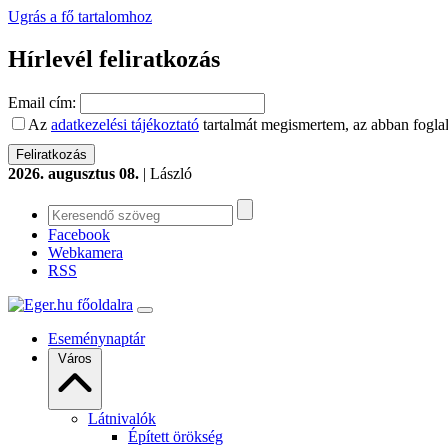
Ugrás a fő tartalomhoz
Hírlevél feliratkozás
Email cím:
Az
adatkezelési tájékoztató
tartalmát megismertem, az abban foglal
2026. augusztus 08.
| László
Facebook
Webkamera
RSS
Eseménynaptár
Város
Látnivalók
Épített örökség