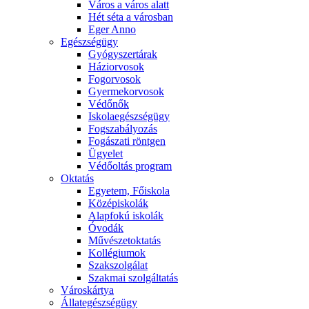
Város a város alatt
Hét séta a városban
Eger Anno
Egészségügy
Gyógyszertárak
Háziorvosok
Fogorvosok
Gyermekorvosok
Védőnők
Iskolaegészségügy
Fogszabályozás
Fogászati röntgen
Ügyelet
Védőoltás program
Oktatás
Egyetem, Főiskola
Középiskolák
Alapfokú iskolák
Óvodák
Művészetoktatás
Kollégiumok
Szakszolgálat
Szakmai szolgáltatás
Városkártya
Állategészségügy