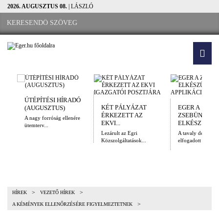
2026. AUGUSZTUS 08.
| LÁSZLÓ
ÚTÉPÍTÉSI HÍRADÓ
KÉT PÁLYÁZAT
EGER A
(AUGUSZTUS)
ÉRKEZETT AZ
ZSEBÜNKBEN
A nagy forróság ellenére
EKVI...
ELKÉSZÜLT A.
ütemterv...
Lezárult az Egri
A tavaly decembe
Közszolgáltatások...
elfogadott Kulturál
>
>
HÍREK
VEZETŐ HÍREK
>
A KÉMÉNYEK ELLENŐRZÉSÉRE FIGYELMEZTETNEK