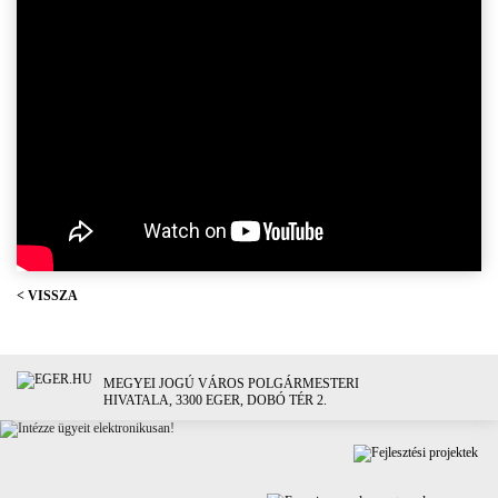
< VISSZA
MEGYEI JOGÚ VÁROS POLGÁRMESTERI
HIVATALA, 3300 EGER, DOBÓ TÉR 2.