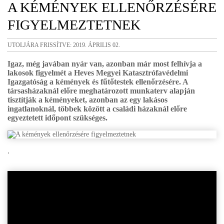
A KÉMÉNYEK ELLENŐRZÉSÉRE
FIGYELMEZTETNEK
UTOLJÁRA FRISSÍTVE: 2019. ÁPRILIS 02.
Igaz, még javában nyár van, azonban már most felhívja a
lakosok figyelmét a Heves Megyei Katasztrófavédelmi
Igazgatóság a kémények és fűtőtestek ellenőrzésére. A
társasházaknál előre meghatározott munkaterv alapján
tisztítják a kéményeket, azonban az egy lakásos
ingatlanoknál, többek között a családi házaknál előre
egyeztetett időpont szükséges.
.