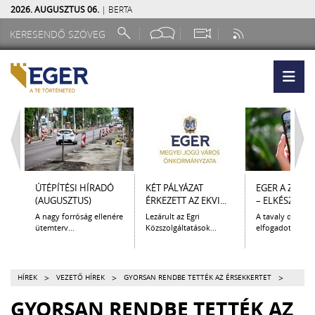
2026. AUGUSZTUS 06.
| BERTA
ÚTÉPÍTÉSI HÍRADÓ
KÉT PÁLYÁZAT
EGER A ZSEB
(AUGUSZTUS)
ÉRKEZETT AZ EKVI...
– ELKÉSZÜLT A.
A nagy forróság ellenére
Lezárult az Egri
A tavaly decem
ütemterv...
Közszolgáltatások...
elfogadott Kultur
>
>
>
HÍREK
VEZETŐ HÍREK
GYORSAN RENDBE TETTÉK AZ ÉRSEKKERTET
GYORSAN RENDBE TETTÉK AZ