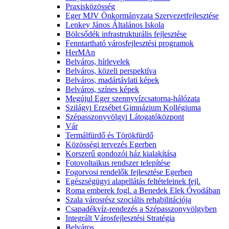
Praxisközösség
Eger MJV Önkormányzata Szervezetfejlesztése
Lenkey János Általános Iskola
Bölcsődék infrastrukturális fejlesztése
Fenntartható városfejlesztési programok
HerMAn
Belváros, hírlevelek
Belváros, közeli perspektíva
Belváros, madártávlati képek
Belváros, színes képek
Megújul Eger szennyvízcsatorna-hálózata
Szilágyi Erzsébet Gimnázium Kollégiuma
Szépasszonyvölgyi Látogatóközpont
Vár
Termálfürdő és Törökfürdő
Közösségi tervezés Egerben
Korszerű gondozói ház kialakítása
Fotovoltaikus rendszer telepítése
Fogorvosi rendelők fejlesztése Egerben
Egészségügyi alapellátás feltételeinek fejl.
Roma emberek fogl. a Benedek Elek Óvodában
Szala városrész szociális rehabilitációja
Csapadékvíz-rendezés a Szépasszonyvölgyben
Integrált Városfejlesztési Stratégia
Belváros