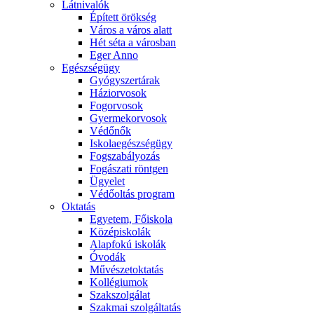
Látnivalók
Épített örökség
Város a város alatt
Hét séta a városban
Eger Anno
Egészségügy
Gyógyszertárak
Háziorvosok
Fogorvosok
Gyermekorvosok
Védőnők
Iskolaegészségügy
Fogszabályozás
Fogászati röntgen
Ügyelet
Védőoltás program
Oktatás
Egyetem, Főiskola
Középiskolák
Alapfokú iskolák
Óvodák
Művészetoktatás
Kollégiumok
Szakszolgálat
Szakmai szolgáltatás