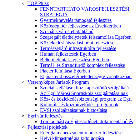
TOP Plusz
FENNTARTHATÓ VÁROSFEJLESZTÉSI
STRATÉGIA
Gyermeknevelés támogató fejlesztés
Közösségi tér fejlesztése az Érsekkertben
Szociális városrehabilitáció
Szegregált élethelyzetek felszámolása Egerben
Közlekedési átszállási pont fejlesztése
Természetjáró infrastruktúra fejlesztése
Humán fejlesztések Egerben
Belterületi utak fejlesztése Egerben
Termál- és Strandfürdő komplex fejlesztése
Piactér felújítása Egerben
Eljárásrend összeférhetetlenségre vonatkozóan
Versenyképes Járások Program
Szociális ellátásokhoz kapcsolódó szolgáltatá
Az Egri Városi Sportiskola szolgáltatásainak
Köz- és közlekedésbiztonsági program az Egri
Kulturális és közművelődési programok
EVSI szolgáltatásainak biztosítása
Egri vár fejlesztés
Tömlöc bástya Építéstörténeti dokumentáció és
Fejlesztési projektek
Energia menedzsment rendszer fejlesztése
Helyi klímastratégia kidolgozása