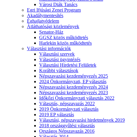
Városi Diák Tanács
Egri Ifjúsági Zenei Program
Akadálymentesítés
Éghajlatvédelem
Átláthatósági közlemények
Senator-Ház
GGSZ közös működtetés
Harlekin közös működtetés
Választási információk
Választási szervek
Választási ügyintézés
Választási Hirdetési Felületek
Korábbi választások
Népszavazási kezdeményezés 2025
2024 Önkormányzati, EP választás
Népszavazási kezdeményezés 2024
Népszavazási kezdeményezés 2023
Időkőzi Önkormányzati választás 2022
Választás, népszavazás 2022
2019 Önkormányzati választás
2019 EP választás
Választási, népszavazási hirdetmények 2019
2018 országgyűlési választás
Országos Népszavazás 2016
Választás 2014