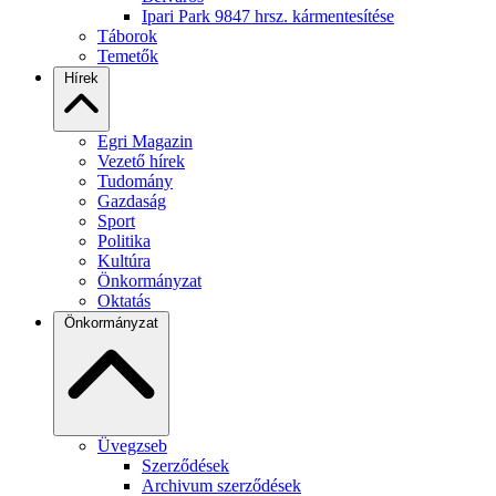
Ipari Park 9847 hrsz. kármentesítése
Táborok
Temetők
Hírek
Egri Magazin
Vezető hírek
Tudomány
Gazdaság
Sport
Politika
Kultúra
Önkormányzat
Oktatás
Önkormányzat
Üvegzseb
Szerződések
Archivum szerződések