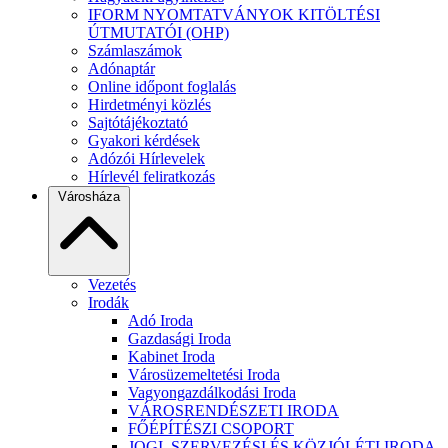
IFORM NYOMTATVÁNYOK KITÖLTÉSI
ÚTMUTATÓI (OHP)
Számlaszámok
Adónaptár
Online időpont foglalás
Hirdetményi közlés
Sajtótájékoztató
Gyakori kérdések
Adózói Hírlevelek
Hírlevél feliratkozás
Városháza
Vezetés
Irodák
Adó Iroda
Gazdasági Iroda
Kabinet Iroda
Városüzemeltetési Iroda
Vagyongazdálkodási Iroda
VÁROSRENDÉSZETI IRODA
FŐÉPÍTÉSZI CSOPORT
JOGI, SZERVEZÉSI ÉS KÖZJÓLÉTI IRODA