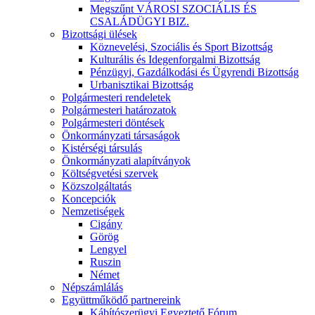
Megszűnt VÁROSI SZOCIÁLIS ÉS
CSALÁDÜGYI BIZ.
Bizottsági ülések
Köznevelési, Szociális és Sport Bizottság
Kulturális és Idegenforgalmi Bizottság
Pénzügyi, Gazdálkodási és Ügyrendi Bizottság
Urbanisztikai Bizottság
Polgármesteri rendeletek
Polgármesteri határozatok
Polgármesteri döntések
Önkormányzati társaságok
Kistérségi társulás
Önkormányzati alapítványok
Költségvetési szervek
Közszolgáltatás
Koncepciók
Nemzetiségek
Cigány
Görög
Lengyel
Ruszin
Német
Népszámlálás
Együttműködő partnereink
Kábítószerügyi Egyeztető Fórum