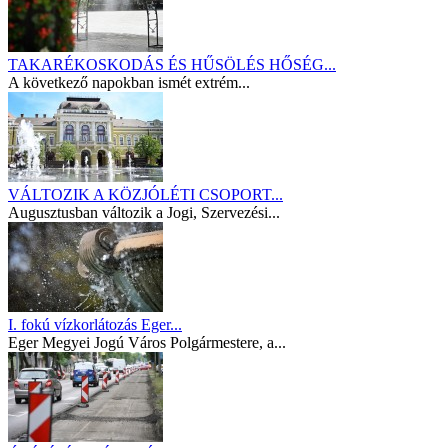
TAKARÉKOSKODÁS ÉS HŰSÖLÉS HŐSÉG...
A következő napokban ismét extrém...
VÁLTOZIK A KÖZJÓLÉTI CSOPORT...
Augusztusban változik a Jogi, Szervezési...
I. fokú vízkorlátozás Eger...
Eger Megyei Jogú Város Polgármestere, a...