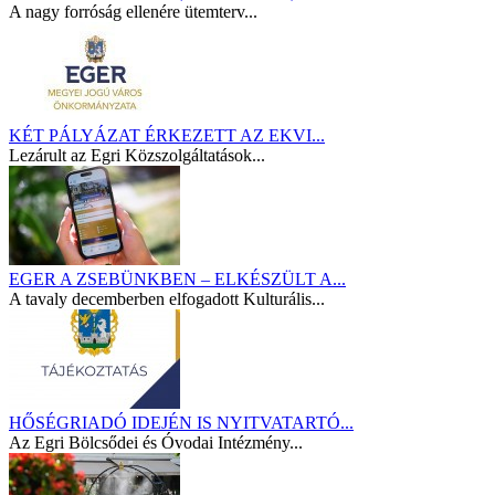
A nagy forróság ellenére ütemterv...
KÉT PÁLYÁZAT ÉRKEZETT AZ EKVI...
Lezárult az Egri Közszolgáltatások...
EGER A ZSEBÜNKBEN – ELKÉSZÜLT A...
A tavaly decemberben elfogadott Kulturális...
HŐSÉGRIADÓ IDEJÉN IS NYITVATARTÓ...
Az Egri Bölcsődei és Óvodai Intézmény...