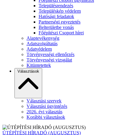
Főépítészi csoport ügyintézői
Településrendezés
Településkép védelem
Hatósági feladatok
Partnerségi egyeztetés
Belterületbe vonás
Főépítészi Csoport hírei
Alaptevékenység
Adatszolgáltatás
Adatvédelem
Törvényességi ellenőrzés
Törvényességi vizsgálat
Kitüntetettek
Választások
Választási szervek
Választási ügyintézés
2026. évi választás
Korábbi választások
ÚTÉPÍTÉSI HÍRADÓ (AUGUSZTUS)