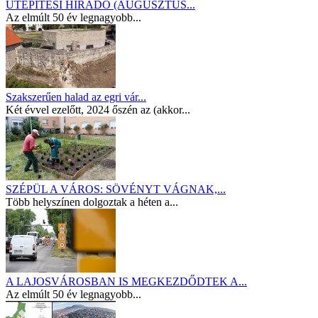
ÚTÉPÍTÉSI HÍRADÓ (AUGUSZTUS...
Az elmúlt 50 év legnagyobb...
Szakszerűen halad az egri vár...
Két évvel ezelőtt, 2024 őszén az (akkor...
SZÉPÜL A VÁROS: SÖVÉNYT VÁGNAK,...
Több helyszínen dolgoztak a héten a...
A LAJOSVÁROSBAN IS MEGKEZDŐDTEK A...
Az elmúlt 50 év legnagyobb...