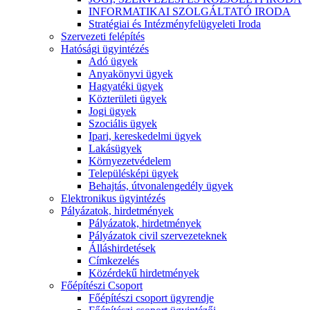
INFORMATIKAI SZOLGÁLTATÓ IRODA
Stratégiai és Intézményfelügyeleti Iroda
Szervezeti felépítés
Hatósági ügyintézés
Adó ügyek
Anyakönyvi ügyek
Hagyatéki ügyek
Közterületi ügyek
Jogi ügyek
Szociális ügyek
Ipari, kereskedelmi ügyek
Lakásügyek
Környezetvédelem
Településképi ügyek
Behajtás, útvonalengedély ügyek
Elektronikus ügyintézés
Pályázatok, hirdetmények
Pályázatok, hirdetmények
Pályázatok civil szervezeteknek
Álláshirdetések
Címkezelés
Közérdekű hirdetmények
Főépítészi Csoport
Főépítészi csoport ügyrendje