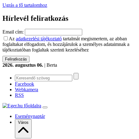
Ugrás a fő tartalomhoz
Hírlevél feliratkozás
Email cím:
Az
adatkezelési tájékoztató
tartalmát megismertem, az abban
foglaltakat elfogadom, és hozzájárulok a személyes adataimnak a
tájékoztatóban foglaltak szerinti kezeléséhez
2026. augusztus 06.
| Berta
Facebook
Webkamera
RSS
Eseménynaptár
Város