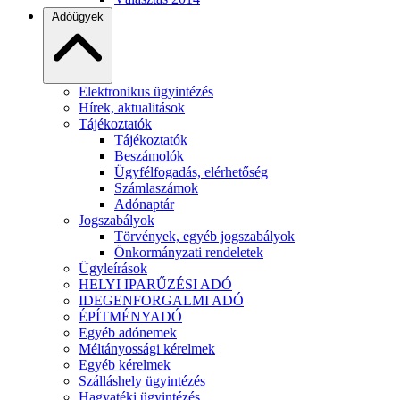
Adóügyek
Elektronikus ügyintézés
Hírek, aktualitások
Tájékoztatók
Tájékoztatók
Beszámolók
Ügyfélfogadás, elérhetőség
Számlaszámok
Adónaptár
Jogszabályok
Törvények, egyéb jogszabályok
Önkormányzati rendeletek
Ügyleírások
HELYI IPARŰZÉSI ADÓ
IDEGENFORGALMI ADÓ
ÉPÍTMÉNYADÓ
Egyéb adónemek
Méltányossági kérelmek
Egyéb kérelmek
Szálláshely ügyintézés
Hagyatéki ügyintézés