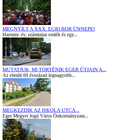
MEGNYÍLT A XXX. EGRI BOR ÜNNEPE!
Harminc év, számtalan emlék és egy...
MUTATJUK, MI TÖRTÉNIK EGER ÚTJAIN A...
Az elmúlt fél évszázad legnagyobb...
MEGKEZDIK AZ ISKOLA UTCA...
Eger Megyei Jogú Város Önkormányzata...