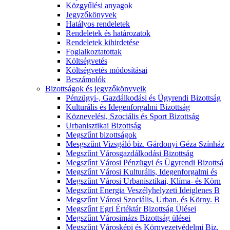
Közgyűlési anyagok
Jegyzőkönyvek
Hatályos rendeletek
Rendeletek és határozatok
Rendeletek kihirdetése
Foglalkoztatottak
Költségvetés
Költségvetés módosításai
Beszámolók
Bizottságok és jegyzőkönyveik
Pénzügyi-, Gazdálkodási és Ügyrendi Bizottság
Kulturális és Idegenforgalmi Bizottság
Köznevelési, Szociális és Sport Bizottság
Urbanisztikai Bizottság
Megszűnt bizottságok
Mesgszűnt Vizsgáló biz. Gárdonyi Géza Színház
Megszűnt Városgazdálkodási Bizottság
Megszűnt Városi Pénzügyi és Ügyrendi Bizottsá
Megszűnt Városi Kulturális, Idegenforgalmi és
Megszűnt Városi Urbanisztikai, Klíma- és Körn
Megszűnt Energia Veszélyhelyzeti Ideiglenes B
Megszűnt Városi Szociális, Urban. és Körny. B
Megszűnt Egri Értéktár Bizottság Ülései
Megszűnt Városimázs Bizottság ülései
Megszűnt Városképi és Környezetvédelmi Biz.