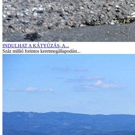
INDULHAT A KÁTYÚZÁS, A...
Száz millió forintos keretmegállapodást...