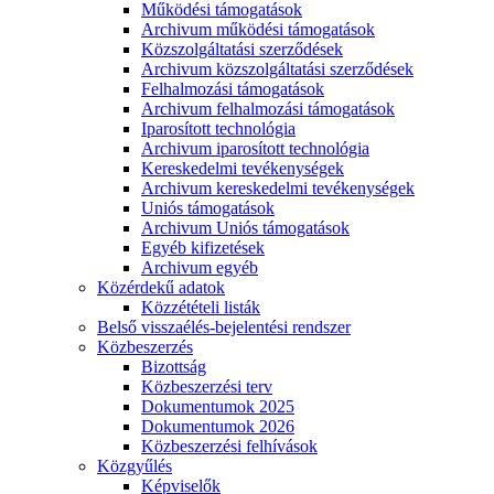
Működési támogatások
Archivum működési támogatások
Közszolgáltatási szerződések
Archivum közszolgáltatási szerződések
Felhalmozási támogatások
Archivum felhalmozási támogatások
Iparosított technológia
Archivum iparosított technológia
Kereskedelmi tevékenységek
Archivum kereskedelmi tevékenységek
Uniós támogatások
Archivum Uniós támogatások
Egyéb kifizetések
Archivum egyéb
Közérdekű adatok
Közzétételi listák
Belső visszaélés-bejelentési rendszer
Közbeszerzés
Bizottság
Közbeszerzési terv
Dokumentumok 2025
Dokumentumok 2026
Közbeszerzési felhívások
Közgyűlés
Képviselők