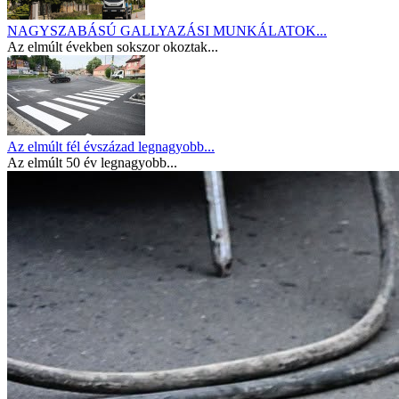
NAGYSZABÁSÚ GALLYAZÁSI MUNKÁLATOK...
Az elmúlt években sokszor okoztak...
Az elmúlt fél évszázad legnagyobb...
Az elmúlt 50 év legnagyobb...