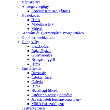
Városkártya
Állategészségügy
Ebrendészeti szolgáltatás
Közlekedés
Hírek
Mobilitási terv
Videók
Szociális és gyermekjóléti szolgáltatások
Dobó téri webkamera
HungAIRy
Kezdőoldal
Rajzpályázat
Gyertyaöntés
Bringás reggeli
Hírek
Egri Értéktár
Bizottság
Értéktár füzet
Galéria
Hírek
Bizottsági ülések
Értéktár bizottság döntései
Javaslattételi formanyomtatvány
Működési szabályzat
Testvérvárosok