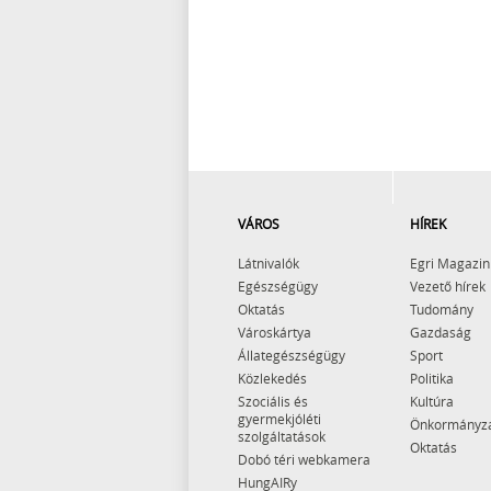
VÁROS
HÍREK
Látnivalók
Egri Magazin
Egészségügy
Vezető hírek
Oktatás
Tudomány
Városkártya
Gazdaság
Állategészségügy
Sport
Közlekedés
Politika
Szociális és
Kultúra
gyermekjóléti
Önkormányz
szolgáltatások
Oktatás
Dobó téri webkamera
HungAIRy