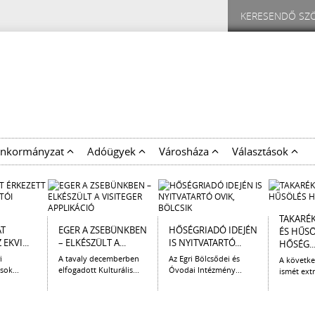
nkormányzat
Adóügyek
Városháza
Választások
TAKARÉ
AT
EGER A ZSEBÜNKBEN
HŐSÉGRIADÓ IDEJÉN
ÉS HŰS
EKVI...
– ELKÉSZÜLT A...
IS NYITVATARTÓ...
HŐSÉG..
i
A tavaly decemberben
Az Egri Bölcsődei és
A követk
sok...
elfogadott Kulturális...
Óvodai Intézmény...
ismét extr