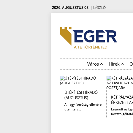
2026. AUGUSZTUS 08.
| LÁSZLÓ
Város
Hírek
Ö
ÚTÉPÍTÉSI HÍRADÓ
KÉT PÁLYÁZ
(AUGUSZTUS)
ÉRKEZETT AZ 
A nagy forróság ellenére
ütemterv...
Lezárult az Egr
Közszolgáltatá