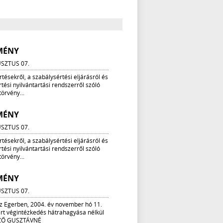
MÉNY
SZTUS 07.
tésekről, a szabálysértési eljárásról és
tési nyilvántartási rendszerről szóló
 törvény...
MÉNY
SZTUS 07.
tésekről, a szabálysértési eljárásról és
tési nyilvántartási rendszerről szóló
 törvény...
MÉNY
SZTUS 07.
z Egerben, 2004. év november hó 11.
rt végintézkedés hátrahagyása nélkül
EZŐ GUSZTÁVNÉ