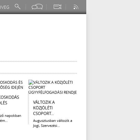
KOSKODÁS
I. FOKÚ
ÚTÉP
VÁLTOZIK A
ÖLÉS
VÍZKORLÁTOZÁS
(AUG
KÖZJÓLÉTI
.
EGER...
Az el
CSOPORT...
legna
ező napokban
Eger Megyei Jogú Város
ém...
Augusztusban változik a
Polgármestere, a...
Jogi, Szervezési...