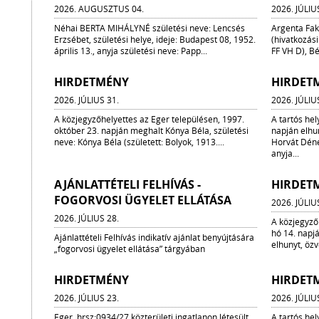
2026. AUGUSZTUS 04.
2026. JÚLIU
Néhai BERTA MIHÁLYNÉ születési neve: Lencsés
Argenta Fakt
Erzsébet, születési helye, ideje: Budapest 08, 1952.
(hivatkozás
április 13., anyja születési neve: Papp...
FF VH D), Bé
HIRDETMÉNY
HIRDET
2026. JÚLIUS 31.
2026. JÚLIU
A közjegyzőhelyettes az Eger településen, 1997.
A tartós hel
október 23. napján meghalt Kónya Béla, születési
napján elhu
neve: Kónya Béla (született: Bolyok, 1913....
Horvát Dénes
anyja...
AJÁNLATTÉTELI FELHÍVÁS -
HIRDET
FOGORVOSI ÜGYELET ELLÁTÁSA
2026. JÚLIU
2026. JÚLIUS 28.
A közjegyző
hó 14. napj
Ajánlattételi Felhívás indikatív ajánlat benyújtására
elhunyt, özv
„fogorvosi ügyelet ellátása” tárgyában
HIRDETMÉNY
HIRDET
2026. JÚLIUS 23.
2026. JÚLIU
Eger, hrsz:0934/27 közterületi ingatlanon létesült
A tartós he