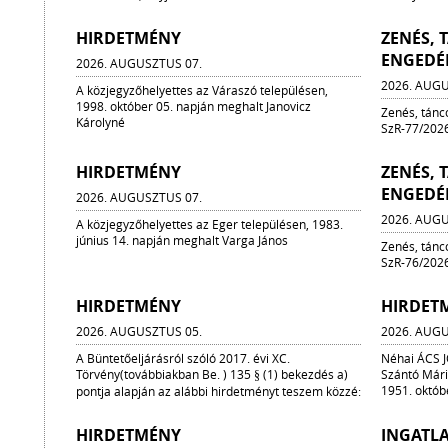
HIRDETMÉNY
ZENÉS,
ENGEDÉ
2026. AUGUSZTUS 07.
2026. AUGU
A közjegyzőhelyettes az Váraszó településen,
1998. október 05. napján meghalt Janovicz
Zenés, tánc
Károlyné
SzR-77/2026
HIRDETMÉNY
ZENÉS,
ENGEDÉ
2026. AUGUSZTUS 07.
2026. AUGU
A közjegyzőhelyettes az Eger településen, 1983.
június 14. napján meghalt Varga János
Zenés, tánc
SzR-76/2026
HIRDETMÉNY
HIRDET
2026. AUGUSZTUS 05.
2026. AUGU
A Büntetőeljárásról szóló 2017. évi XC.
Néhai ÁCS J
Törvény(továbbiakban Be. ) 135 § (1) bekezdés a)
Szántó Mária
1951. októbe
pontja alapján az alábbi hirdetményt teszem közzé:
HIRDETMÉNY
INGATL