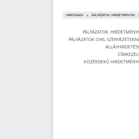
>
VÁROSHÁZA
PÁLYÁZATOK, HIRDETMÉNYEK
PÁLYÁZATOK, HIRDETMÉNY
PÁLYÁZATOK CIVIL SZERVEZETEKN
ÁLLÁSHIRDETÉS
CÍMKEZEL
KÖZÉRDEKŰ HIRDETMÉNY