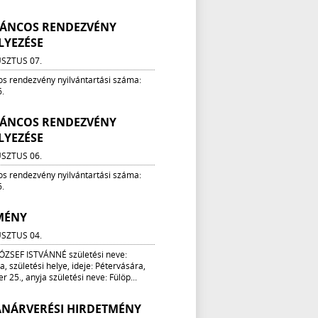
 TÁNCOS RENDEZVÉNY
LYEZÉSE
SZTUS 07.
os rendezvény nyilvántartási száma:
.
 TÁNCOS RENDEZVÉNY
LYEZÉSE
SZTUS 06.
os rendezvény nyilvántartási száma:
.
MÉNY
SZTUS 04.
ÓZSEF ISTVÁNNÉ születési neve:
, születési helye, ideje: Pétervására,
r 25., anyja születési neve: Fülöp...
ANÁRVERÉSI HIRDETMÉNY