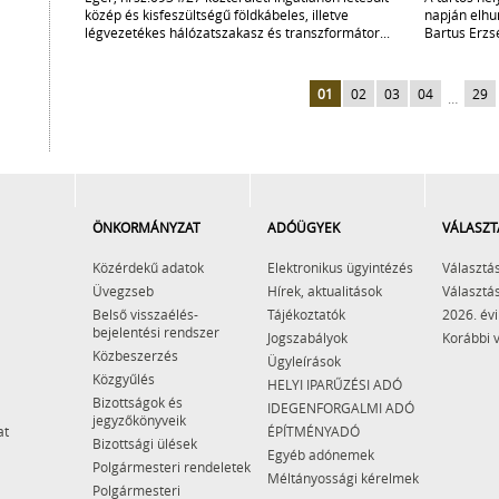
közép és kisfeszültségű földkábeles, illetve
napján elhu
légvezetékes hálózatszakasz és transzformátor...
Bartus Erzsé
01
02
03
04
29
…
ÖNKORMÁNYZAT
ADÓÜGYEK
VÁLASZT
Közérdekű adatok
Elektronikus ügyintézés
Választás
Üvegzseb
Hírek, aktualitások
Választás
Belső visszaélés-
Tájékoztatók
2026. évi
bejelentési rendszer
Jogszabályok
Korábbi 
Közbeszerzés
Ügyleírások
Közgyűlés
HELYI IPARŰZÉSI ADÓ
Bizottságok és
IDEGENFORGALMI ADÓ
jegyzőkönyveik
at
ÉPÍTMÉNYADÓ
Bizottsági ülések
Egyéb adónemek
Polgármesteri rendeletek
Méltányossági kérelmek
Polgármesteri