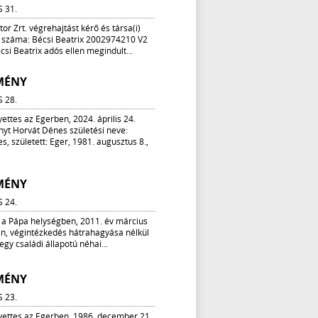
S 31.
or Zrt. végrehajtást kérő és társa(i)
i száma: Bécsi Beatrix 2002974210 V2
csi Beatrix adós ellen megindult...
MÉNY
S 28.
yettes az Egerben, 2024. április 24.
nyt Horvát Dénes születési neve:
, született: Eger, 1981. augusztus 8.,
MÉNY
S 24.
 a Pápa helységben, 2011. év március
án, végintézkedés hátrahagyása nélkül
egy családi állapotú néhai...
MÉNY
S 23.
lyettes az Egerben, 1986. december 21.