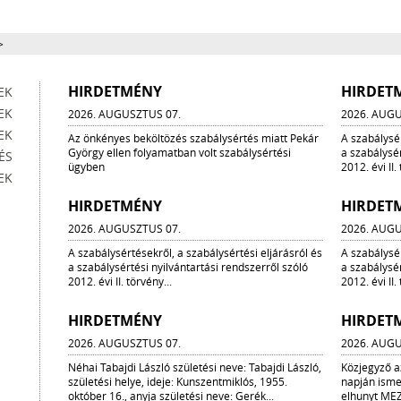
>
HIRDETMÉNY
HIRDET
EK
EK
2026. AUGUSZTUS 07.
2026. AUGU
EK
Az önkényes beköltözés szabálysértés miatt Pekár
A szabálysér
György ellen folyamatban volt szabálysértési
a szabálysér
ÉS
ügyben
2012. évi II.
EK
HIRDETMÉNY
HIRDET
2026. AUGUSZTUS 07.
2026. AUGU
A szabálysértésekről, a szabálysértési eljárásról és
A szabálysér
a szabálysértési nyilvántartási rendszerről szóló
a szabálysér
2012. évi II. törvény...
2012. évi II.
HIRDETMÉNY
HIRDET
2026. AUGUSZTUS 07.
2026. AUGU
Néhai Tabajdi László születési neve: Tabajdi László,
Közjegyző a
születési helye, ideje: Kunszentmiklós, 1955.
napján isme
október 16., anyja születési neve: Gerék...
elhunyt M