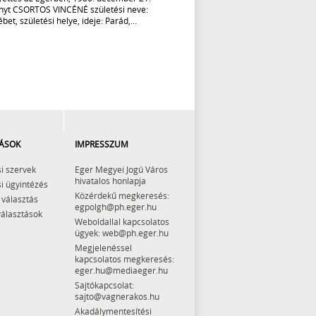
nyt CSORTOS VINCÉNÉ születési neve:
bet, születési helye, ideje: Parád,...
ÁSOK
IMPRESSZUM
i szervek
Eger Megyei Jogú Város
hivatalos honlapja
i ügyintézés
Közérdekű megkeresés:
 választás
egpolgh@ph.eger.hu
választások
Weboldallal kapcsolatos
ügyek: web@ph.eger.hu
Megjelenéssel
kapcsolatos megkeresés:
eger.hu@mediaeger.hu
Sajtókapcsolat:
sajto@vagnerakos.hu
Akadálymentesítési