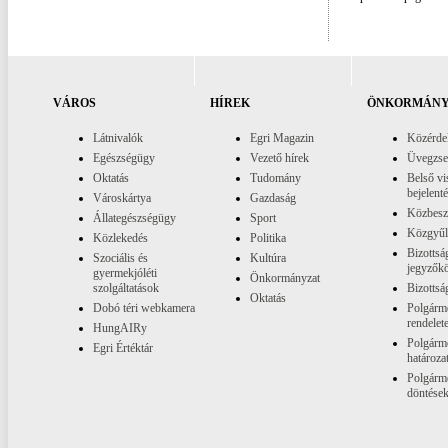
VÁROS
HÍREK
ÖNKORMÁNY
Látnivalók
Egri Magazin
Közérde
Egészségügy
Vezető hírek
Üvegzs
Oktatás
Tudomány
Belső vi
bejelent
Városkártya
Gazdaság
Közbesz
Állategészségügy
Sport
Közgyűl
Közlekedés
Politika
Bizottsá
Szociális és
Kultúra
jegyzők
gyermekjóléti
Önkormányzat
szolgáltatások
Bizottsá
Oktatás
Dobó téri webkamera
Polgárme
rendelet
HungAIRy
Polgárme
Egri Értéktár
határoza
Polgárme
döntése