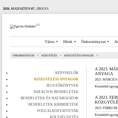
2026. AUGUSZTUS 07.
| IBOLYA
Város
Hírek
Önkormányzat
A
>
>
>
ÖNKORMÁNYZAT
KÖZGYŰLÉS
KÖZGYŰLÉSI ANYAGOK
A 2023. MÁ
KÉPVISELŐK
ANYAGA
KÖZGYŰLÉSI ANYAGOK
2023. MÁRCIUS 
JEGYZŐKÖNYVEK
Közzétételi egység
HATÁLYOS RENDELETEK
A 2023. FE
RENDELETEK ÉS HATÁROZATOK
KÖZGYŰLÉ
RENDELETEK KIHIRDETÉSE
2023. FEBRUÁR 
FOGLALKOZTATOTTAK
Közzétételi egység
KÖLTSÉGVETÉS