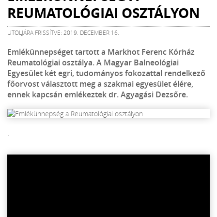
REUMATOLÓGIAI OSZTÁLYON
UTOLJÁRA FRISSÍTVE: 2019. DECEMBER 16.
Emlékünnepséget tartott a Markhot Ferenc Kórház
Reumatológiai osztálya. A Magyar Balneológiai
Egyesület két egri, tudományos fokozattal rendelkező
főorvost választott meg a szakmai egyesület élére,
ennek kapcsán emlékeztek dr. Agyagási Dezsőre.
.