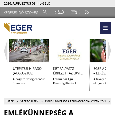
2026. AUGUSZTUS 08.
| LÁSZLÓ
ÚTÉPÍTÉSI HÍRADÓ
KÉT PÁLYÁZAT
EGER A ZSEB
(AUGUSZTUS)
ÉRKEZETT AZ EKVI...
– ELKÉSZÜLT A.
A nagy forróság ellenére
Lezárult az Egri
A tavaly decem
ütemterv...
Közszolgáltatások...
elfogadott Kultur
>
>
>
HÍREK
VEZETŐ HÍREK
EMLÉKÜNNEPSÉG A REUMATOLÓGIAI OSZTÁLYON
EMLÉKÜNNEPSÉG A