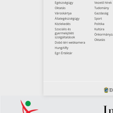
Egészségügy
Vezető hírek
Oktatás
Tudomány
Városkártya
Gazdaság
Állategészségügy
Sport
Közlekedés
Politika
Szociális és
Kultúra
gyermekjóléti
Önkormányz
szolgáltatások
Oktatás
Dobó téri webkamera
HungAIRy
Egri Értéktár