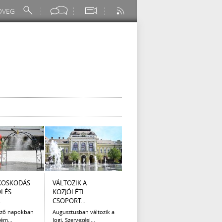
KOSKODÁS
VÁLTOZIK A
I. FOKÚ
ÚTÉP
ÖLÉS
KÖZJÓLÉTI
VÍZKORLÁTOZÁS
(AUG
.
CSOPORT...
EGER...
Az el
legna
ező napokban
Augusztusban változik a
Eger Megyei Jogú Város
ém...
Jogi, Szervezési...
Polgármestere, a...