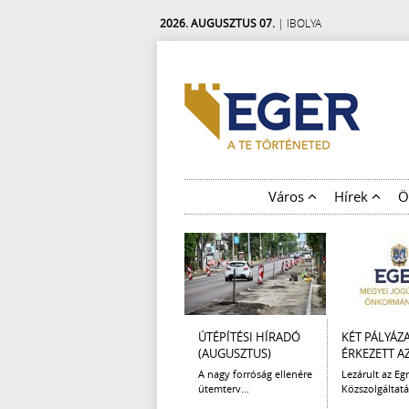
2026. AUGUSZTUS 07.
| IBOLYA
Város
Hírek
Ö
ÚTÉPÍTÉSI HÍRADÓ
KÉT PÁLYÁZ
(AUGUSZTUS)
ÉRKEZETT AZ 
A nagy forróság ellenére
Lezárult az Egr
ütemterv...
Közszolgáltatá