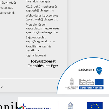
hivatalos honlapja
i ügyintézés
Közérdekű megkeresés:
 választás
egpolgh@ph.eger.hu
választások
Weboldallal kapcsolatos
ügyek: web@ph.eger.hu
Megjelenéssel
kapcsolatos megkeresés:
eger.hu@mediaeger.hu
Sajtókapcsolat:
sajto@vagnerakos.hu
Akadálymentesítési
nyilatkozat
Jogi nyilatkozat
Fogyasztóbarát
Település lett Eger
 2.