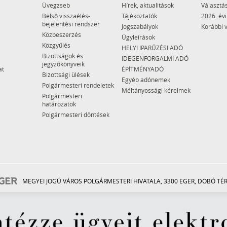
Üvegzseb
Hírek, aktualitások
Választás
Belső visszaélés-
Tájékoztatók
2026. évi
bejelentési rendszer
Jogszabályok
Korábbi 
Közbeszerzés
Ügyleírások
Közgyűlés
HELYI IPARŰZÉSI ADÓ
Bizottságok és
IDEGENFORGALMI ADÓ
jegyzőkönyveik
at
ÉPÍTMÉNYADÓ
Bizottsági ülések
Egyéb adónemek
Polgármesteri rendeletek
Méltányossági kérelmek
Polgármesteri
határozatok
Polgármesteri döntések
MEGYEI JOGÚ VÁROS POLGÁRMESTERI HIVATALA, 3300 EGER, DOBÓ TÉR