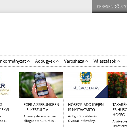
nkormányzat
Adóügyek
Városháza
Választások
AT
EGER A ZSEBÜNKBEN
HŐSÉGRIADÓ IDEJÉN
TAKARÉ
EKVI...
– ELKÉSZÜLT A...
IS NYITVATARTÓ...
ÉS HŰS
HŐSÉG..
i
A tavaly decemberben
Az Egri Bölcsődei és
sok...
elfogadott Kulturális...
Óvodai Intézmény...
A követk
ismét extr