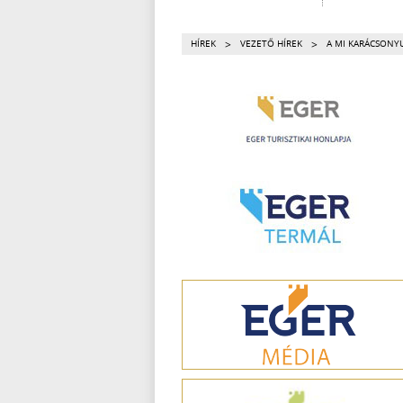
>
>
HÍREK
VEZETŐ HÍREK
A MI KARÁCSONY