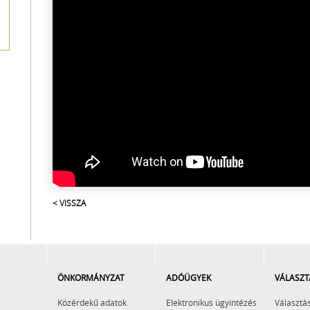
< VISSZA
ÖNKORMÁNYZAT
ADÓÜGYEK
VÁLASZT
Közérdekű adatok
Elektronikus ügyintézés
Választás