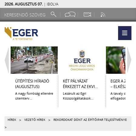
2026. AUGUSZTUS 07.
| IBOLYA
ÚTÉPÍTÉSI HÍRADÓ
KÉT PÁLYÁZAT
EGER A ZSEB
(AUGUSZTUS)
ÉRKEZETT AZ EKVI...
– ELKÉSZÜLT A.
A nagy forróság ellenére
Lezárult az Egri
A tavaly decem
ütemterv...
Közszolgáltatások...
elfogadott Kultur
>
>
HÍREK
VEZETŐ HÍREK
REKORDOKAT DÖNT AZ ÉPÍTŐIPAR TELJESÍTMÉNYE
>