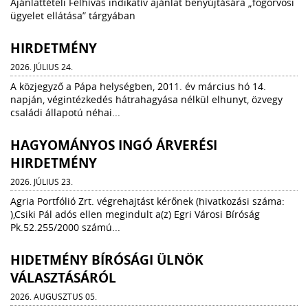
Ajánlattételi Felhívás indikatív ajánlat benyújtására „fogorvosi
ügyelet ellátása” tárgyában
HIRDETMÉNY
2026. JÚLIUS 24.
A közjegyző a Pápa helységben, 2011. év március hó 14.
napján, végintézkedés hátrahagyása nélkül elhunyt, özvegy
családi állapotú néhai...
HAGYOMÁNYOS INGÓ ÁRVERÉSI
HIRDETMÉNY
2026. JÚLIUS 23.
Agria Portfólió Zrt. végrehajtást kérőnek (hivatkozási száma:
),Csiki Pál adós ellen megindult a(z) Egri Városi Bíróság
Pk.52.255/2000 számú...
HIDETMÉNY BÍRÓSÁGI ÜLNÖK
VÁLASZTÁSÁRÓL
2026. AUGUSZTUS 05.