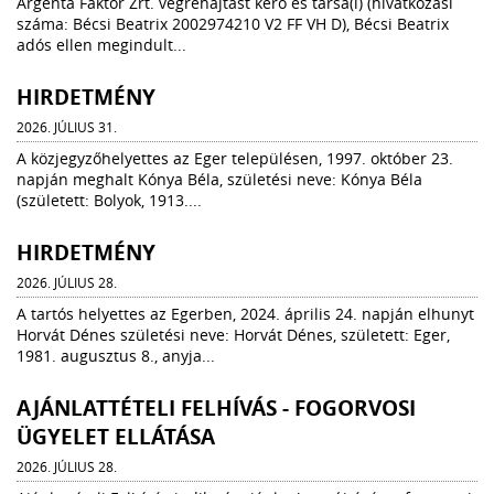
Argenta Faktor Zrt. végrehajtást kérő és társa(i) (hivatkozási
száma: Bécsi Beatrix 2002974210 V2 FF VH D), Bécsi Beatrix
adós ellen megindult...
HIRDETMÉNY
2026. JÚLIUS 31.
A közjegyzőhelyettes az Eger településen, 1997. október 23.
napján meghalt Kónya Béla, születési neve: Kónya Béla
(született: Bolyok, 1913....
HIRDETMÉNY
2026. JÚLIUS 28.
A tartós helyettes az Egerben, 2024. április 24. napján elhunyt
Horvát Dénes születési neve: Horvát Dénes, született: Eger,
1981. augusztus 8., anyja...
AJÁNLATTÉTELI FELHÍVÁS - FOGORVOSI
ÜGYELET ELLÁTÁSA
2026. JÚLIUS 28.