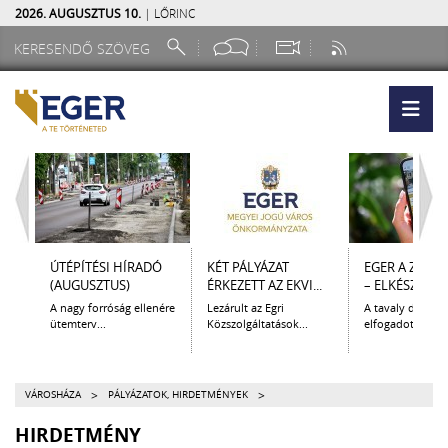
2026. AUGUSZTUS 10.
| LŐRINC
ÚTÉPÍTÉSI HÍRADÓ
KÉT PÁLYÁZAT
EGER A ZSEB
(AUGUSZTUS)
ÉRKEZETT AZ EKVI...
– ELKÉSZÜLT A.
A nagy forróság ellenére
Lezárult az Egri
A tavaly decem
ütemterv...
Közszolgáltatások...
elfogadott Kultur
>
>
VÁROSHÁZA
PÁLYÁZATOK, HIRDETMÉNYEK
HIRDETMÉNY