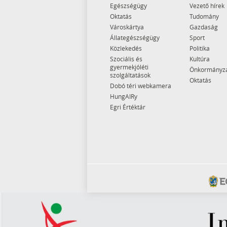
Egészségügy
Vezető hírek
Oktatás
Tudomány
Városkártya
Gazdaság
Állategészségügy
Sport
Közlekedés
Politika
Szociális és
Kultúra
gyermekjóléti
Önkormányz
szolgáltatások
Oktatás
Dobó téri webkamera
HungAIRy
Egri Értéktár