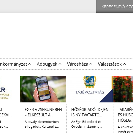
nkormányzat
Adóügyek
Városháza
Választások
AT
EGER A ZSEBÜNKBEN
HŐSÉGRIADÓ IDEJÉN
TAKARÉ
EKVI...
– ELKÉSZÜLT A...
IS NYITVATARTÓ...
ÉS HŰS
HŐSÉG..
i
A tavaly decemberben
Az Egri Bölcsődei és
sok...
elfogadott Kulturális...
Óvodai Intézmény...
A követk
ismét extr