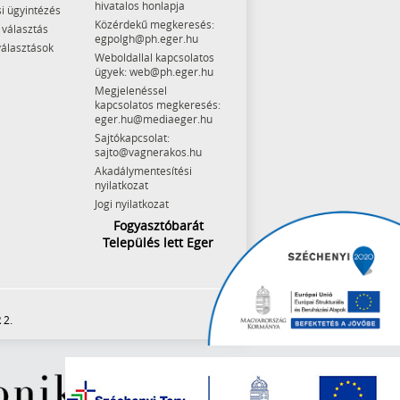
hivatalos honlapja
i ügyintézés
Közérdekű megkeresés:
 választás
egpolgh@ph.eger.hu
választások
Weboldallal kapcsolatos
ügyek: web@ph.eger.hu
Megjelenéssel
kapcsolatos megkeresés:
eger.hu@mediaeger.hu
Sajtókapcsolat:
sajto@vagnerakos.hu
Akadálymentesítési
nyilatkozat
Jogi nyilatkozat
Fogyasztóbarát
Település lett Eger
 2.