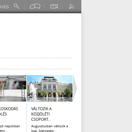
KOSKODÁS
VÁLTOZIK A
I. FOKÚ
ÚTÉP
ÖLÉS
KÖZJÓLÉTI
VÍZKORLÁTOZÁS
(AUG
.
CSOPORT...
EGER...
Az el
legna
ező napokban
Augusztusban változik a
Eger Megyei Jogú Város
ém...
Jogi, Szervezési...
Polgármestere, a...