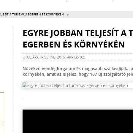
>
LJESÍT A TURIZMUS EGERBEN ÉS KÖRNYÉKÉN
EGYRE JOBBAN TELJESÍT A
EGERBEN ÉS KÖRNYÉKÉN
UTOLJÁRA FRISSÍTVE: 2019. ÁPRILIS 02.
Növekvő vendégforgalom és magasabb szállásdíjak. Jól 
környékén, amit az is jelez, hogy 107 új szolgáltató j
.