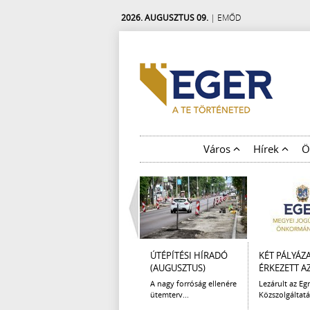
2026. AUGUSZTUS 09.
| EMŐD
Város
Hírek
Ö
ÚTÉPÍTÉSI HÍRADÓ
KÉT PÁLYÁZ
(AUGUSZTUS)
ÉRKEZETT AZ 
A nagy forróság ellenére
Lezárult az Egr
ütemterv...
Közszolgáltatá