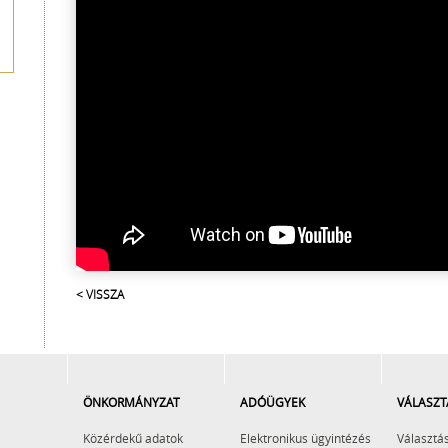
< VISSZA
ÖNKORMÁNYZAT
ADÓÜGYEK
VÁLASZT
Közérdekű adatok
Elektronikus ügyintézés
Választás