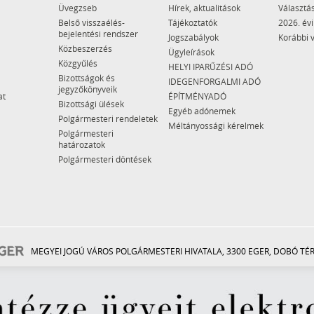
Üvegzseb
Hírek, aktualitások
Választás
Belső visszaélés-
Tájékoztatók
2026. évi
bejelentési rendszer
Jogszabályok
Korábbi 
Közbeszerzés
Ügyleírások
Közgyűlés
HELYI IPARŰZÉSI ADÓ
Bizottságok és
IDEGENFORGALMI ADÓ
jegyzőkönyveik
at
ÉPÍTMÉNYADÓ
Bizottsági ülések
Egyéb adónemek
Polgármesteri rendeletek
Méltányossági kérelmek
Polgármesteri
határozatok
Polgármesteri döntések
MEGYEI JOGÚ VÁROS POLGÁRMESTERI HIVATALA, 3300 EGER, DOBÓ TÉR