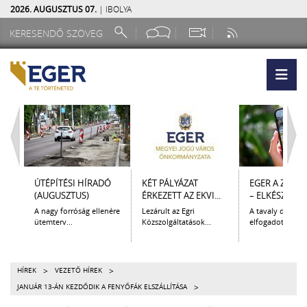
2026. AUGUSZTUS 07.
| IBOLYA
ÚTÉPÍTÉSI HÍRADÓ
KÉT PÁLYÁZAT
EGER A ZSEB
(AUGUSZTUS)
ÉRKEZETT AZ EKVI...
– ELKÉSZÜLT A.
A nagy forróság ellenére
Lezárult az Egri
A tavaly decem
ütemterv...
Közszolgáltatások...
elfogadott Kultur
>
>
HÍREK
VEZETŐ HÍREK
>
JANUÁR 13-ÁN KEZDŐDIK A FENYŐFÁK ELSZÁLLÍTÁSA