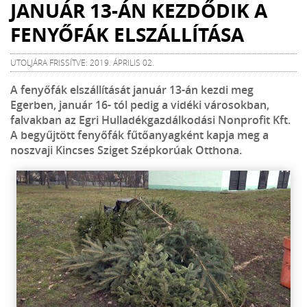
JANUÁR 13-ÁN KEZDŐDIK A
FENYŐFÁK ELSZÁLLÍTÁSA
UTOLJÁRA FRISSÍTVE: 2019. ÁPRILIS 02.
A fenyőfák elszállítását január 13-án kezdi meg
Egerben, január 16- tól pedig a vidéki városokban,
falvakban az Egri Hulladékgazdálkodási Nonprofit Kft.
A begyűjtött fenyőfák fűtőanyagként kapja meg a
noszvaji Kincses Sziget Szépkorúak Otthona.